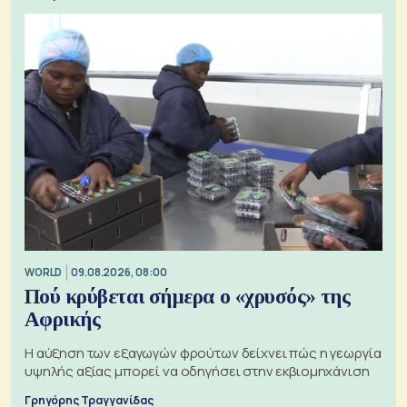
WORLD
09.08.2026, 08:00
Πού κρύβεται σήμερα ο «χρυσός» της
Αφρικής
Η αύξηση των εξαγωγών φρούτων δείχνει πώς η γεωργία
υψηλής αξίας μπορεί να οδηγήσει στην εκβιομηχάνιση
Γρηγόρης Τραγγανίδας