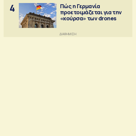
4
Πώς η Γερμανία
προετοιμάζεται για την
«κούρσα» των drones