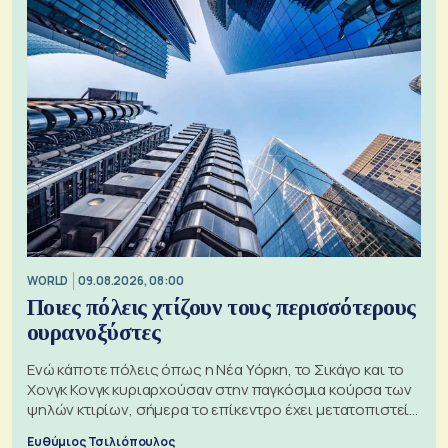
WORLD
09.08.2026, 08:00
Ποιες πόλεις χτίζουν τους περισσότερους
ουρανοξύστες
Ενώ κάποτε πόλεις όπως η Νέα Υόρκη, το Σικάγο και το
Χονγκ Κονγκ κυριαρχούσαν στην παγκόσμια κούρσα των
ψηλών κτιρίων, σήμερα το επίκεντρο έχει μετατοπιστεί
προς την Ασία
Ευθύμιος Τσιλιόπουλος