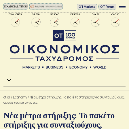
ΟΤ Markets
OT Forum
DOW JONES
SP 500
NASDAQ
FTSE 100
DAX 30
CAC 40
MARKETS
BUSINESS
ECONOMY
WORLD
Χ.Α.
ot.gr
/
Economy
/
Νέα μέτρα στήριξης: Το πακέτο στήριξης για συνταξιούχους,
οφειλέτες και αγρότες
Νέα μέτρα στήριξης: Το πακέτο
στήριξης για συνταξιούχους,