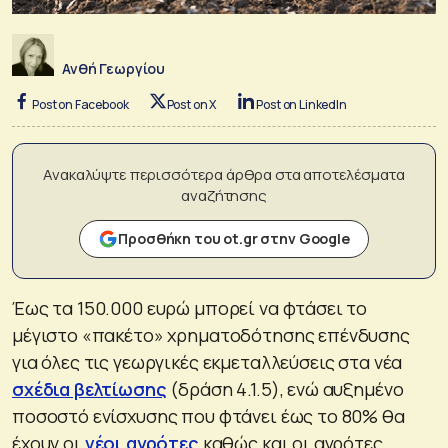
Ανθή Γεωργίου
Post on Facebook
Post on X
Post on LinkedIn
Ανακαλύψτε περισσότερα άρθρα στα αποτελέσματα
αναζήτησης
Προσθήκη του ot.gr στην Google
Έως τα 150.000 ευρώ μπορεί να φτάσει το
μέγιστο «πακέτο» χρηματοδότησης επένδυσης
για όλες τις γεωργικές εκμεταλλεύσεις στα νέα
σχέδια βελτίωσης
(δράση 4.1.5), ενώ αυξημένο
ποσοστό ενίσχυσης που φτάνει έως το 80% θα
έχουν οι
νέοι αγρότες
καθώς και οι αγρότες