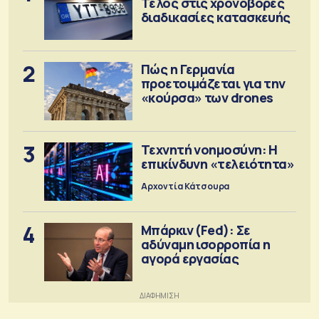
Τέλος στις χρονοβόρες
διαδικασίες κατασκευής
2
Πώς η Γερμανία
προετοιμάζεται για την
«κούρσα» των drones
3
Τεχνητή νοημοσύνη: Η
επικίνδυνη «τελειότητα»
Αρχοντία Κάτσουρα
4
Μπάρκιν (Fed): Σε
αδύναμη ισορροπία η
αγορά εργασίας