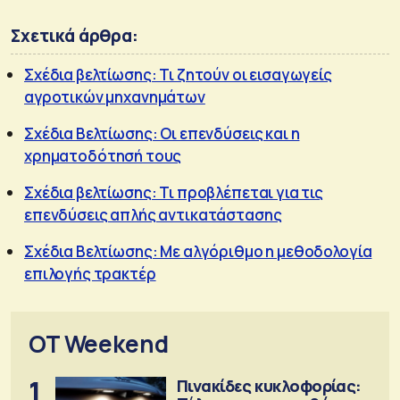
Σχετικά άρθρα:
Σχέδια βελτίωσης: Τι ζητούν οι εισαγωγείς
αγροτικών μηχανημάτων
Σχέδια Βελτίωσης: Οι επενδύσεις και η
χρηματοδότησή τους
Σχέδια βελτίωσης: Τι προβλέπεται για τις
επενδύσεις απλής αντικατάστασης
Σχέδια Βελτίωσης: Με αλγόριθμο η μεθοδολογία
επιλογής τρακτέρ
OT Weekend
1
Πινακίδες κυκλοφορίας: