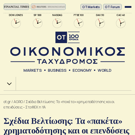
ΟΤ Markets
OT Forum
DOW JONES
SP 500
NASDAQ
FTSE 100
DAX 30
CAC 40
MARKETS
BUSINESS
ECONOMY
WORLD
Χ.Α.
ot.gr
/
AGRO
/
Σχέδια Βελτίωσης: Τα «πακέτα» χρηματοδότησης και οι
επενδύσεις – Στο ΦΕΚ η ΥΑ
Σχέδια Βελτίωσης: Τα «πακέτα»
χρηματοδότησης και οι επενδύσεις