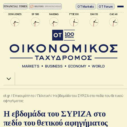
ΟΤ Markets
OT Forum
DOW JONES
SP 500
NASDAQ
FTSE 100
DAX 30
CAC 40
MARKETS
BUSINESS
ECONOMY
WORLD
Χ.Α.
ot.gr
/
Επικαιρότητα
/
Πολιτική
/
Η εβδομάδα του ΣΥΡΙΖΑ στο πεδίο του θετικού
αφηγήματος
Η εβδομάδα του ΣΥΡΙΖΑ στο
πεδίο του θετικού αφηγήματος