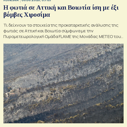
Η φωτιά σε Αττική και Βοιωτία ίση με έξι
βόμβες Χιροσίμα
Τι δείχνουν τα στοιχεία της προκαταρκτικής ανάλυσης της
φωτιάς σε Αττική και Βοιωτία σύμφωνα με την
Πυρομετεωρολογική Ομάδα FLAME της Μονάδας ΜΕΤΕΟ του
Εθνικού Αστεροσκοπείου Αθηνών.