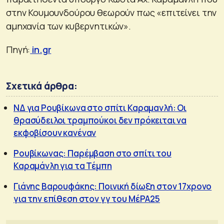
στην Κουμουνδούρου θεωρούν πως «επιτείνει την
αμηχανία των κυβερνητικών».
Πηγή:
in.gr
Σχετικά άρθρα:
ΝΔ για Ρουβίκωνα στο σπίτι Καραμανλή: Οι
θρασύδειλοι τραμπούκοι δεν πρόκειται να
εκφοβίσουν κανέναν
Ρουβίκωνας: Παρέμβαση στο σπίτι του
Καραμάνλη για τα Τέμπη
Γιάνης Βαρουφάκης: Ποινική δίωξη στον 17χρονο
για την επίθεση στον γγ του ΜέΡΑ25