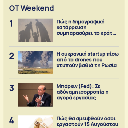
OT Weekend
1
Πώς η δημογραφική
κατάρρευση
συμπαρασύρει το κράτος
πρόνοιας
2
Η ουκρανική startup πίσω
από τα drones που
χτυπούν βαθιά τη Ρωσία
3
Μπάρκιν (Fed): Σε
αδύναμη ισορροπία η
αγορά εργασίας
4
Πώς θα αμειφθούν όσοι
εργαστούν 15 Αυγούστου