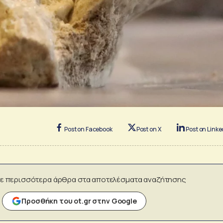
Post on Facebook
Post on X
Post on Linke
ε περισσότερα άρθρα στα αποτελέσματα αναζήτησης
Προσθήκη του ot.gr στην Google