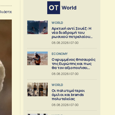
World
λιάστε
WORLD
Αρκτική αντί Σουέζ: Η
νέα διαδρομή του
ρωσικού πετρελαίου
[Γράφημα]
08.08.2026 | 07:00
ECONOMY
Ο κρυμμένος θησαυρός
της Ευρώπης και πως
θα τον αξιοποιήσει
[γράφημα]
08.08.2026 | 07:00
WORLD
Οι πολυτιμότεροι
όμιλοι και brands
πολυτελείας
08.08.2026 | 07:00