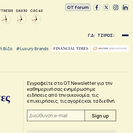
OT Forum
FTSE 100
DAX 30
CAC 40
Γ.Δ:
ΤΖΙΡΟΣ:
 Βίζα
#luxury Brands
Εγγραφείτε στο OT Newsletter για την
καθημερινή σας ενημέρωση με
ες
ειδήσεις από την οικονομία, τις
επιχειρήσεις, τις αγορές και τα διεθνή.