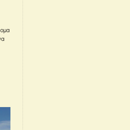
τομα
να