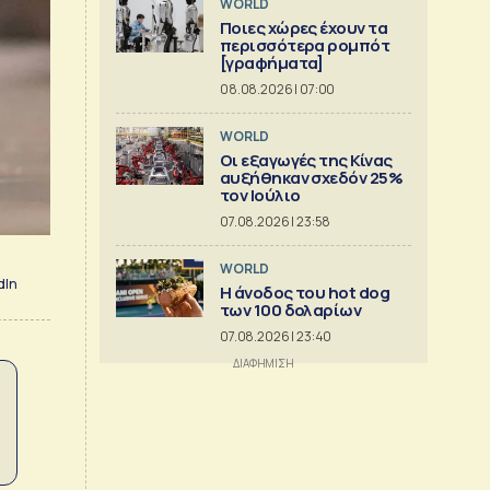
WORLD
Ποιες χώρες έχουν τα
περισσότερα ρομπότ
[γραφήματα]
08.08.2026 | 07:00
WORLD
Οι εξαγωγές της Κίνας
αυξήθηκαν σχεδόν 25%
τον Ιούλιο
07.08.2026 | 23:58
WORLD
dIn
Η άνοδος του hot dog
των 100 δολαρίων
07.08.2026 | 23:40