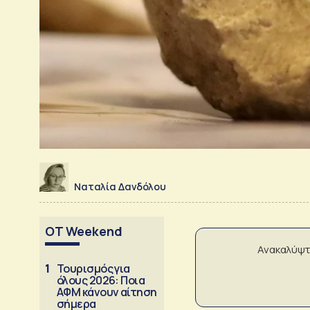
Ναταλία Δανδόλου
OT Weekend
Ανακαλύψτ
1
Τουρισμός για
όλους 2026: Ποια
ΑΦΜ κάνουν αίτηση
σήμερα