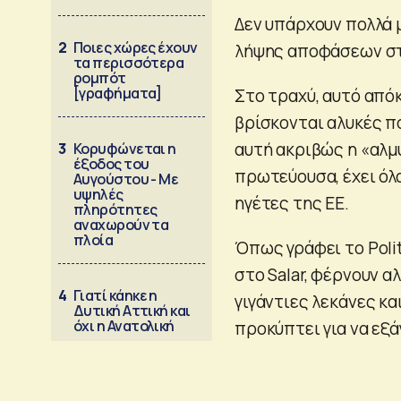
Δεν υπάρχουν πολλά 
2
Ποιες χώρες έχουν
λήψης αποφάσεων στι
τα περισσότερα
ρομπότ
[γραφήματα]
Στο τραχύ, αυτό από
βρίσκονται αλυκές πο
αυτή ακριβώς η «αλμυ
3
Κορυφώνεται η
έξοδος του
πρωτεύουσα, έχει όλ
Αυγούστου - Με
υψηλές
ηγέτες της ΕΕ.
πληρότητες
αναχωρούν τα
πλοία
Όπως γράφει το Polit
στο Salar, φέρνουν α
4
Γιατί κάηκε η
γιγάντιες λεκάνες κα
Δυτική Αττική και
όχι η Ανατολική
προκύπτει για να εξ