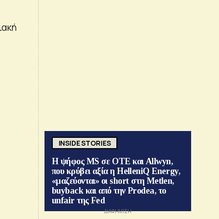
ιακή
INSIDE STORIES
Η ψήφος MS σε ΟΤΕ και Allwyn,
που κρύβει αξία η HelleniQ Energy,
«μαζεύονται» οι short στη Metlen,
buyback και από την Prodea, το
unfair της Fed