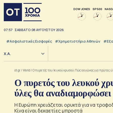
DOW JONES
SP 500
NASD
07:57
ΣΑΒΒΑΤΟ
08
ΑΥΓΟΥΣΤΟΥ
2026
#Ασφαλιστικές Εισφορές
#Χρηματιστήριο Αθηνών
#εξα
Χ.Α.
ot.gr
/
World
/
O πυρετός του λευκού χρυσού: Πώς ο αγώνας για πρώτες ύ
O πυρετός του λευκού χρ
ύλες θα αναδιαμορφώσει
Η Ευρώπη χρειάζεται ορυκτά για να τροφοδ
Κίνα είναι δεκαετίες μπροστά