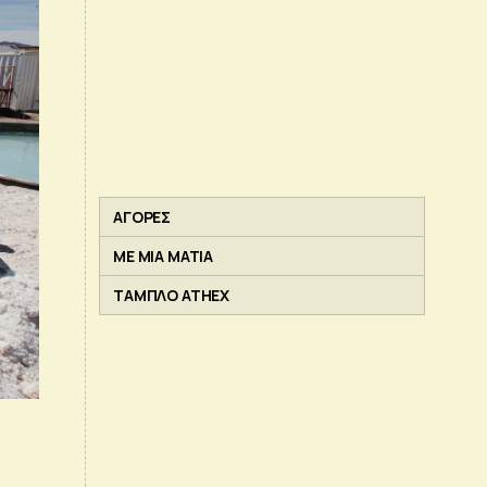
ΑΓΟΡΕΣ
ΜΕ ΜΙΑ ΜΑΤΙΑ
ΤΑΜΠΛΟ ATHEX