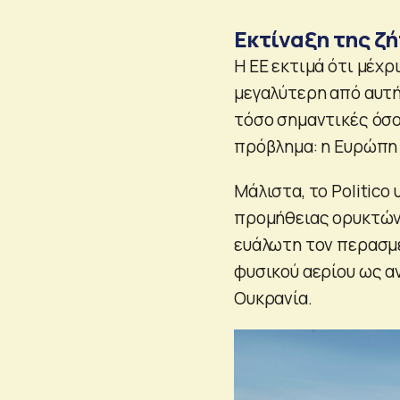
Εκτίναξη της ζ
Η ΕΕ εκτιμά ότι μέχρι
μεγαλύτερη από αυτή 
τόσο σημαντικές όσο 
πρόβλημα: η Ευρώπη δ
Μάλιστα, το Politico
προμήθειας ορυκτών
ευάλωτη τον περασμέ
φυσικού αερίου ως αν
Ουκρανία.