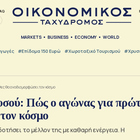
AQ
MARKETS
BUSINESS
ECONOMY
WORLD
γωγές
#Επίδομα 150 Ευρώ
#Χωροταξικό Τουρισμού
#Χρυσή
λες θα αναδιαμορφώσει τον κόσμο
υσού: Πώς ο αγώνας για πρώτ
 τον κόσμο
οτήσει το μέλλον της με καθαρή ενέργεια. Η