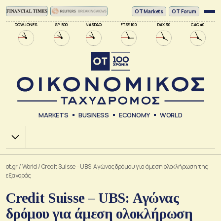
ΟΤ Markets
OT Forum
DOW JONES
SP 500
NASDAQ
FTSE 100
DAX 30
CAC 40
MARKETS
BUSINESS
ECONOMY
WORLD
Χ.Α.
ot.gr
/
World
/
Credit Suisse – UBS: Αγώνας δρόμου για άμεση ολοκλήρωση της
εξαγοράς
Credit Suisse – UBS: Αγώνας
δρόμου για άμεση ολοκλήρωση