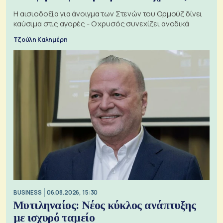
Η αισιοδοξία για άνοιγμα των Στενών του Ορμούζ δίνει
καύσιμα στις αγορές - Ο χρυσός συνεχίζει ανοδικά
Τζούλη Καλημέρη
BUSINESS
06.08.2026, 15:30
Μυτιληναίος: Νέος κύκλος ανάπτυξης
με ισχυρό ταμείο