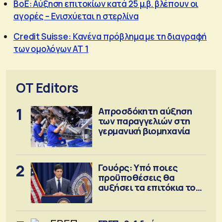
BoE: Αύξηση επιτοκίων κατά 25 μ.β. βλέπουν οι
αγορές – Ενισχύεται η στερλίνα
Credit Suisse: Κανένα πρόβλημα με τη διαγραφή
των ομολόγων ΑΤ 1
OT Editors
1
Απροσδόκητη αύξηση
των παραγγελιών στη
γερμανική βιομηχανία
2
Γουόρς: Υπό ποιες
προϋποθέσεις θα
αυξήσει τα επιτόκια τον
Σεπτέμβριο