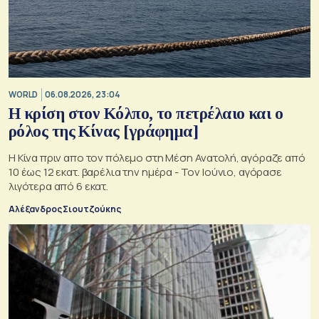
WORLD
06.08.2026, 23:04
Η κρίση στoν Κόλπο, το πετρέλαιο και ο
ρόλος της Κίνας [γράφημα]
Η Κίνα πριν απο τον πόλεμο στη Μέση Ανατολή, αγόραζε από
10 έως 12 εκατ. βαρέλια την ημέρα - Τον Ιούνιο, αγόρασε
λιγότερα από 6 εκατ.
Αλέξανδρος Σιουτζούκης