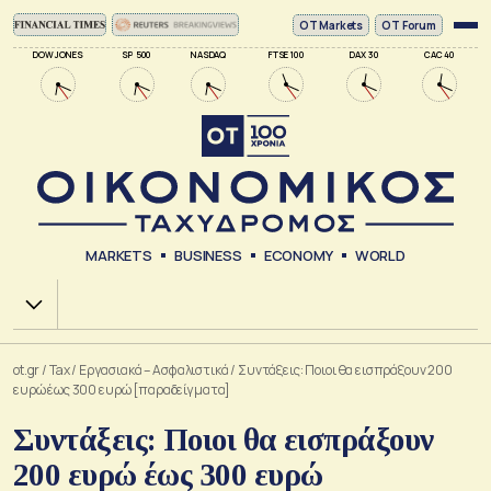
ΟΤ Markets
OT Forum
DOW JONES
SP 500
NASDAQ
FTSE 100
DAX 30
CAC 40
MARKETS
BUSINESS
ECONOMY
WORLD
Χ.Α.
ot.gr
/
Tax
/
Εργασιακά – Ασφαλιστικά
/
Συντάξεις: Ποιοι θα εισπράξουν 200
ευρώ έως 300 ευρώ [παραδείγματα]
Συντάξεις: Ποιοι θα εισπράξουν
200 ευρώ έως 300 ευρώ