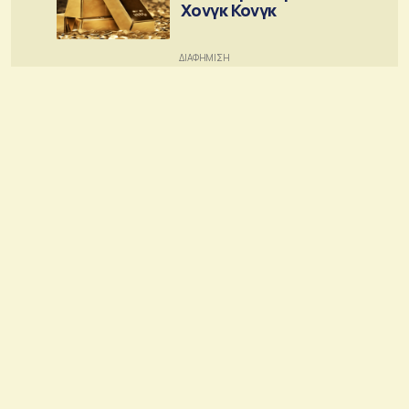
Χονγκ Κονγκ