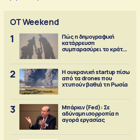
OT Weekend
1
Πώς η δημογραφική
κατάρρευση
συμπαρασύρει το κράτος
πρόνοιας
2
Η ουκρανική startup πίσω
από τα drones που
χτυπούν βαθιά τη Ρωσία
3
Μπάρκιν (Fed): Σε
αδύναμη ισορροπία η
αγορά εργασίας