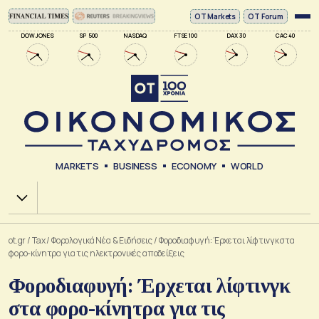
ΟΤ Markets
OT Forum
DOW JONES
SP 500
NASDAQ
FTSE 100
DAX 30
CAC 40
MARKETS
BUSINESS
ECONOMY
WORLD
Χ.Α.
ot.gr
/
Tax
/
Φορολογικά Νέα & Eιδήσεις
/
Φοροδιαφυγή: Έρχεται λίφτινγκ στα
φορο-κίνητρα για τις ηλεκτρονικές αποδείξεις
Φοροδιαφυγή: Έρχεται λίφτινγκ
στα φορο-κίνητρα για τις