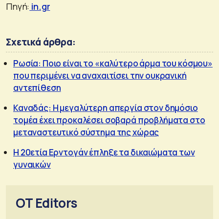
Πηγή:
in.gr
Σχετικά άρθρα:
Ρωσία: Ποιο είναι το «καλύτερο άρμα του κόσμου»
που περιμένει να αναχαιτίσει την ουκρανική
αντεπίθεση
Καναδάς: Η μεγαλύτερη απεργία στον δημόσιο
τομέα έχει προκαλέσει σοβαρά προβλήματα στο
μεταναστευτικό σύστημα της χώρας
Η 20ετία Ερντογάν έπληξε τα δικαιώματα των
γυναικών
OT Editors