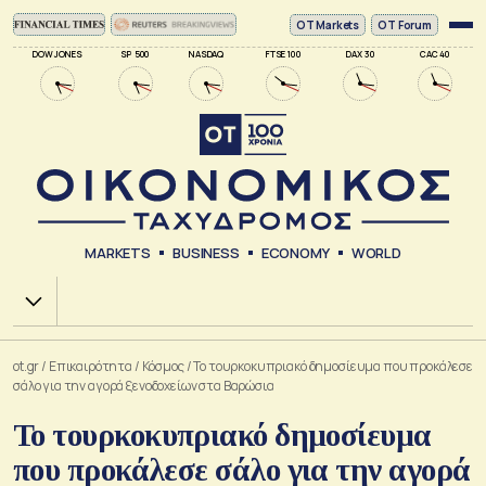
ΟΤ Markets
OT Forum
DOW JONES
SP 500
NASDAQ
FTSE 100
DAX 30
CAC 40
MARKETS
BUSINESS
ECONOMY
WORLD
Χ.Α.
ot.gr
/
Επικαιρότητα
/
Κόσμος
/
Το τουρκοκυπριακό δημοσίευμα που προκάλεσε
σάλο για την αγορά ξενοδοχείων στα Βαρώσια
Το τουρκοκυπριακό δημοσίευμα
που προκάλεσε σάλο για την αγορά