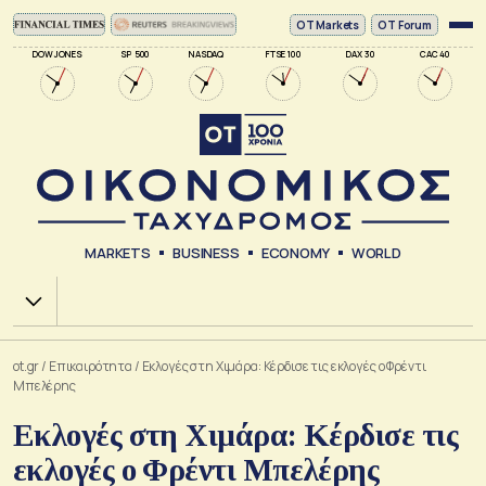
ΟΤ Markets
OT Forum
DOW JONES
SP 500
NASDAQ
FTSE 100
DAX 30
CAC 40
MARKETS
BUSINESS
ECONOMY
WORLD
Χ.Α.
ot.gr
/
Επικαιρότητα
/
Εκλογές στη Χιμάρα: Κέρδισε τις εκλογές ο Φρέντι
Μπελέρης
Εκλογές στη Χιμάρα: Κέρδισε τις
εκλογές ο Φρέντι Μπελέρης