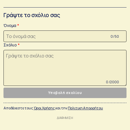
Γράψτε το σχόλιο σας
Όνομα
0 /50
Σχόλιο
0 /2000
Υποβολή σχολίου
Αποδέχεστε τους
Όροι Χρήσης
και την
Πολιτικη Απορρήτου