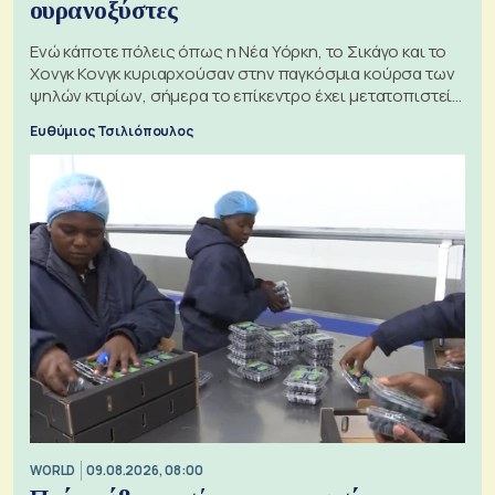
ουρανοξύστες
Ενώ κάποτε πόλεις όπως η Νέα Υόρκη, το Σικάγο και το
Χονγκ Κονγκ κυριαρχούσαν στην παγκόσμια κούρσα των
ψηλών κτιρίων, σήμερα το επίκεντρο έχει μετατοπιστεί
προς την Ασία
Ευθύμιος Τσιλιόπουλος
WORLD
09.08.2026, 08:00