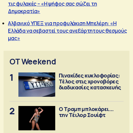
τις φυλακές – «Η ψήφος σας σώζει τη
Δημοκρατία»
Αλβανικό ΥΠΕΞ για προφυλάκιση Μπελέρη: «Η
Ελλάδα να σεβαστεί τους ανεξάρτητους θεσμούς
μας»
OT Weekend
1
Πινακίδες κυκλοφορίας:
Τέλος στις χρονοβόρες
διαδικασίες κατασκευής
2
Ο Τραμπ μπλοκάρει...
την Τέιλορ Σουίφτ