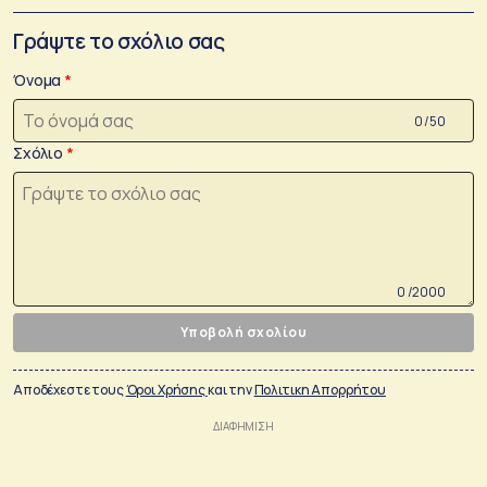
Γράψτε το σχόλιο σας
Όνομα
0 /50
Σχόλιο
0 /2000
Υποβολή σχολίου
Αποδέχεστε τους
Όροι Χρήσης
και την
Πολιτικη Απορρήτου