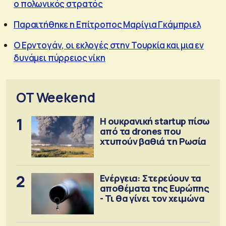
o πολωνικός στρατός
Παραιτήθηκε η Επίτροπος Μαρίγια Γκάμπριελ
Ο Ερντογάν, οι εκλογές στην Τουρκία και μια εν
δυνάμει πύρρειος νίκη
OT Weekend
1
Η ουκρανική startup πίσω
από τα drones που
χτυπούν βαθιά τη Ρωσία
2
Ενέργεια: Στερεύουν τα
αποθέματα της Ευρώπης
- Τι θα γίνει τον χειμώνα