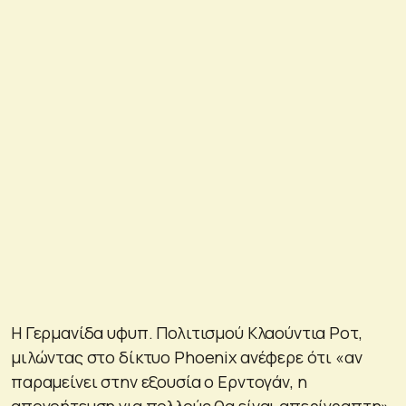
H Γερμανίδα υφυπ. Πολιτισμού Κλαούντια Ροτ,
μιλώντας στο δίκτυο Phoenix ανέφερε ότι «αν
παραμείνει στην εξουσία ο Ερντογάν, η
απογοήτευση για πολλούς θα είναι απερίγραπτη».