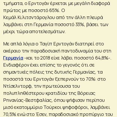
τμήματα, ο Ερντογάν έρχεται με μεγάλη διαφορά
πρώτος με ποσοστό 65%. Ο
Κεμάλ Κιλιτσντάρογλου από την άλλη πλευρά
λαμβάνει στη Γερμανία ποσοστό 33%, βάσει των
μέχρι τώρα αποτελεσμάτων.
Με απλά λόγια ο Ταγίπ Ερντογάν διατηρεί στο
ακέραιο την παραδοσιακή παντοδυναμία του στη
Γερμανία
-και το 2018 είχε λάβει ποσοστό 64,8%-.
Ενδιαφέρον έχει επίσης το γεγονός ότι σε
σημαντικές πόλεις της δυτικής Γερμανίας, τα
ποσοστά του Ερντογάν ξεπερνούν το 70%: στο
Ντίσελντορφ, την πρωτεύουσα του
πολυπληθέστερου κρατιδίου της Βόρειας
Ρηνανίας-Βεστφαλίας, όπου ψήφισαν περίπου
μισό εκατομμύριο Τούρκοι ψηφοφόροι, λαμβάνει
70,5% ενώ στο Έσεν, παραδοσιακό προπύργιο του