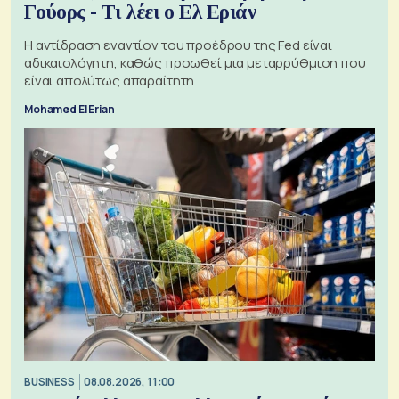
Γούορς - Τι λέει ο Ελ Εριάν
Η αντίδραση εναντίον του προέδρου της Fed είναι
αδικαιολόγητη, καθώς προωθεί μια μεταρρύθμιση που
είναι απολύτως απαραίτητη
Mohamed El Erian
BUSINESS
08.08.2026, 11:00