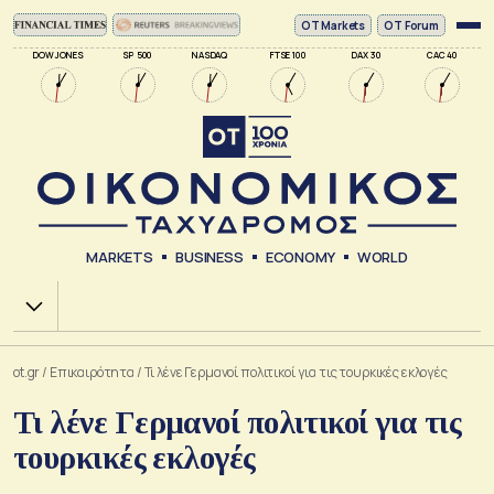
ΟΤ Markets
OT Forum
DOW JONES
SP 500
NASDAQ
FTSE 100
DAX 30
CAC 40
MARKETS
BUSINESS
ECONOMY
WORLD
Χ.Α.
ot.gr
/
Επικαιρότητα
/
Τι λένε Γερμανοί πολιτικοί για τις τουρκικές εκλογές
Τι λένε Γερμανοί πολιτικοί για τις
τουρκικές εκλογές