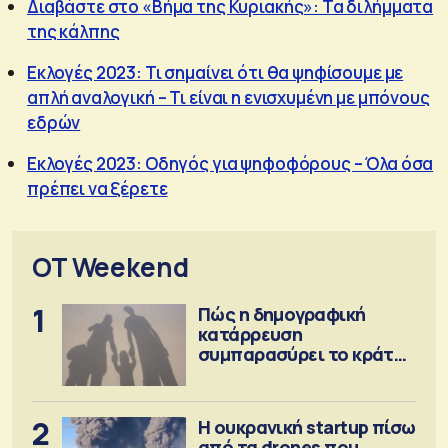
Διαβάστε στο «Βήμα της Κυριακής»: Τα διλήμματα
της κάλπης
Εκλογές 2023: Τι σημαίνει ότι θα ψηφίσουμε με
απλή αναλογική – Τι είναι η ενισχυμένη με μπόνους
εδρών
Εκλογές 2023: Οδηγός για ψηφοφόρους – Όλα όσα
πρέπει να ξέρετε
OT Weekend
1
Πώς η δημογραφική
κατάρρευση
συμπαρασύρει το κράτος
πρόνοιας
2
Η ουκρανική startup πίσω
από τα drones που