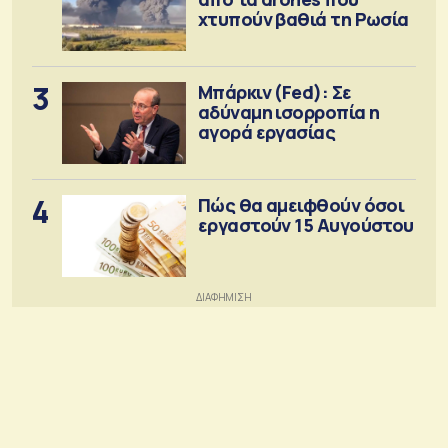
χτυπούν βαθιά τη Ρωσία
3
Μπάρκιν (Fed): Σε
αδύναμη ισορροπία η
αγορά εργασίας
4
Πώς θα αμειφθούν όσοι
εργαστούν 15 Αυγούστου