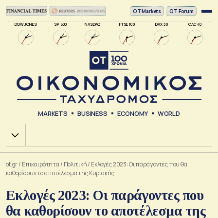
ΟΤ Markets
OT Forum
DOW JONES
SP 500
NASDAQ
FTSE 100
DAX 30
CAC 40
MARKETS
BUSINESS
ECONOMY
WORLD
Χ.Α.
ot.gr
/
Επικαιρότητα
/
Πολιτική
/
Εκλογές 2023: Οι παράγοντες που θα
καθορίσουν το αποτέλεσμα της Κυριακής
Εκλογές 2023: Οι παράγοντες που
θα καθορίσουν το αποτέλεσμα της