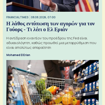
FINANCIAL TIMES
08.08.2026, 07:00
Η λάθος εντύπωση των αγορών για τον
Γούορς - Τι λέει ο Ελ Εριάν
Η αντίδραση εναντίον του προέδρου της Fed είναι
αδικαιολόγητη, καθώς προωθεί μια μεταρρύθμιση που
είναι απολύτως απαραίτητη
Mohamed El Erian