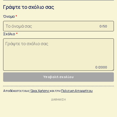
Γράψτε το σχόλιο σας
Όνομα
0 /50
Σχόλιο
0 /2000
Υποβολή σχολίου
Αποδέχεστε τους
Όροι Χρήσης
και την
Πολιτικη Απορρήτου