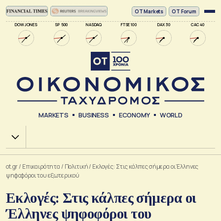
ΟΤ Markets
OT Forum
DOW JONES
SP 500
NASDAQ
FTSE 100
DAX 30
CAC 40
MARKETS
BUSINESS
ECONOMY
WORLD
Χ.Α.
ot.gr
/
Επικαιρότητα
/
Πολιτική
/
Εκλογές: Στις κάλπες σήμερα οι Έλληνες
ψηφοφόροι του εξωτερικού
Εκλογές: Στις κάλπες σήμερα οι
Έλληνες ψηφοφόροι του