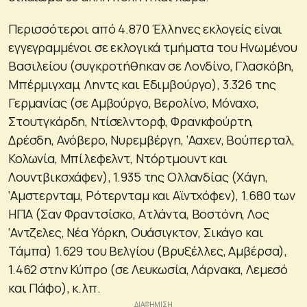
Περισσότεροι από 4.870 Έλληνες εκλογείς είναι
εγγεγραμμένοι σε εκλογικά τμήματα του Ηνωμένου
Βασιλείου (συγκροτήθηκαν σε Λονδίνο, Γλασκόβη,
Μπέρμιγχαμ, Ληντς και Εδιμβούργο), 3.326 της
Γερμανίας (σε Αμβούργο, Βερολίνο, Μόναχο,
Στουτγκάρδη, Ντίσελντορφ, Φρανκφούρτη,
Δρέσδη, Ανόβερο, Νυρεμβέργη, ‘Ααχεν, Βούπερταλ,
Κολωνία, Μπίλεφελντ, Ντόρτμουντ και
Λουντβικσχάφεν), 1.935 της Ολλανδίας (Χάγη,
‘Αμστερνταμ, Ρότερνταμ και Αϊντχόφεν), 1.680 των
ΗΠΑ (Σαν Φραντσίσκο, Ατλάντα, Βοστόνη, Λος
‘Αντζελες, Νέα Υόρκη, Ουάσιγκτον, Σικάγο και
Τάμπα) 1.629 του Βελγίου (Βρυξέλλες, Αμβέρσα),
1.462 στην Κύπρο (σε Λευκωσία, Λάρνακα, Λεμεσό
και Πάφο), κ.λπ.