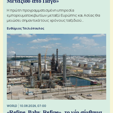
Μεταξιού από Πάγο»
Η πρώτη προγραμματισμένη υπηρεσία
εμπορευματοκιβωτίων μεταξύ Ευρώπης και Ασίας θα
μειώσει σημαντικά τους χρόνους ταξιδιού
χρησιμοποιώντας την Αρκτική ως πλωτή οδό
Ευθύμιος Τσιλιόπουλος
WORLD
10.08.2026, 07:00
«Refine, Baby, Refine», το νέο σύνθημα