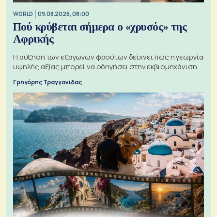
WORLD
09.08.2026, 08:00
Πού κρύβεται σήμερα ο «χρυσός» της
Αφρικής
Η αύξηση των εξαγωγών φρούτων δείχνει πώς η γεωργία
υψηλής αξίας μπορεί να οδηγήσει στην εκβιομηχάνιση
Γρηγόρης Τραγγανίδας