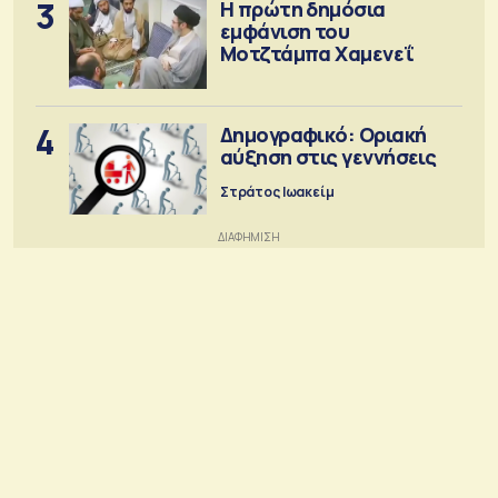
3
Η πρώτη δημόσια
εμφάνιση του
Μοτζτάμπα Χαμενεΐ
4
Δημογραφικό: Οριακή
αύξηση στις γεννήσεις
Στράτος Ιωακείμ