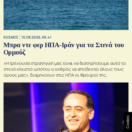
ΚΟΣΜΟΣ
10.08.2026, 06:41
Μπρα ντε φερ ΗΠΑ-Ιράν για τα Στενά του
Ορμούζ
«Η τρέχουσα στρατηγική μας είναι να διατηρήσουμε αυτό το
στενό κλειστό ωσότου ο εχθρός να αποδεχτεί όλους τους
όρους μας», διαμηνύουν στις ΗΠΑ οι Φρουροί της
Επανάστασης.
Cookies