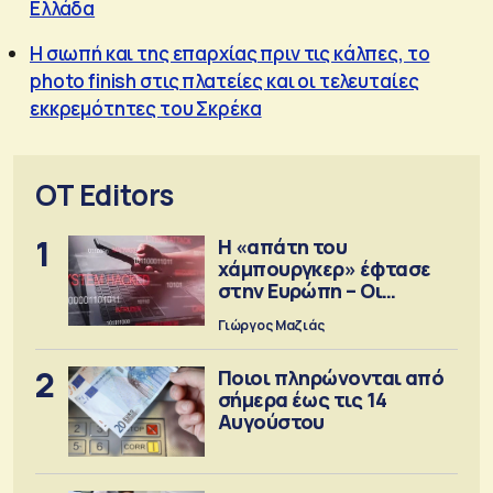
Ελλάδα
Η σιωπή και της επαρχίας πριν τις κάλπες, το
photo finish στις πλατείες και οι τελευταίες
εκκρεμότητες του Σκρέκα
OT Editors
1
Η «απάτη του
χάμπουργκερ» έφτασε
στην Ευρώπη – Οι
προειδοποιήσεις
Γιώργος Μαζιάς
2
Ποιοι πληρώνονται από
σήμερα έως τις 14
Αυγούστου