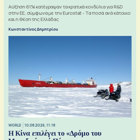
Αύξηση 61% κατέγραψαν τα κρατικά κονδύλια για R&D
στην ΕΕ, σύμφωνα με την Eurostat - Τα ποσά ανά κάτοικο
και η θέση της Ελλάδας
Κωνσταντίνος Δημητρίου
WORLD
10.08.2026, 11:18
Η Κίνα επιλέγει το «Δρόμο του