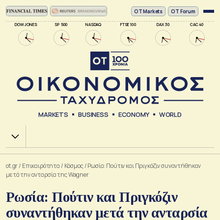
ΟΤ Markets
OT Forum
DOW JONES
SP 500
NASDAQ
FTSE 100
DAX 30
CAC 40
MARKETS
BUSINESS
ECONOMY
WORLD
Χ.Α.
ot.gr
/
Επικαιρότητα
/
Κόσμος
/
Ρωσία: Πούτιν και Πριγκόζιν συναντήθηκαν
μετά την ανταρσία της Wagner
Ρωσία: Πούτιν και Πριγκόζιν
συναντήθηκαν μετά την ανταρσία