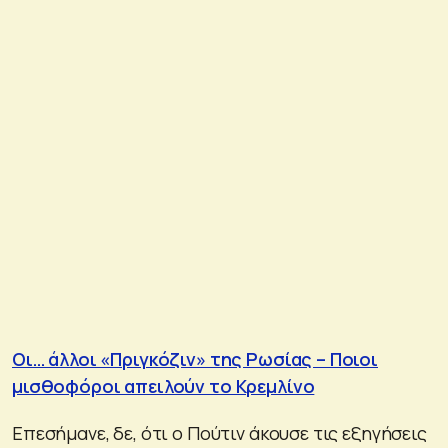
Οι… άλλοι «Πριγκόζιν» της Ρωσίας – Ποιοι
μισθοφόροι απειλούν το Κρεμλίνο
Επεσήμανε, δε, ότι ο Πούτιν άκουσε τις εξηγήσεις