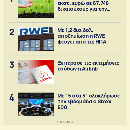
εκατ. ευρώ σε 67.746
δικαιούχους για την
αγορά λιπασμάτων
2
Με 1,2 δισ.δολ.
αποζημίωση η RWE
φεύγει απο τις ΗΠΑ
3
Ξεπέρασε τις εκτιμήσεις
εσόδων η Airbnb
4
Με "5 στα 5" ολοκλήρωσε
την εβδομάδα ο Stoxx
600