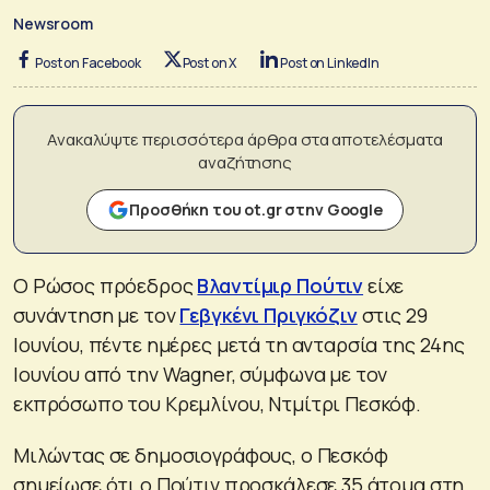
Newsroom
Post on Facebook
Post on X
Post on LinkedIn
Ανακαλύψτε περισσότερα άρθρα στα αποτελέσματα
αναζήτησης
Προσθήκη του ot.gr στην Google
Ο Ρώσος πρόεδρος
Βλαντίμιρ Πούτιν
είχε
συνάντηση με τον
Γεβγκένι Πριγκόζιν
στις 29
Ιουνίου, πέντε ημέρες μετά τη ανταρσία της 24ης
Ιουνίου από την Wagner, σύμφωνα με τον
εκπρόσωπο του Κρεμλίνου, Ντμίτρι Πεσκόφ.
Μιλώντας σε δημοσιογράφους, ο Πεσκόφ
σημείωσε ότι ο Πούτιν προσκάλεσε 35 άτομα στη