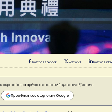
Post on Facebook
Post on X
Post on Linke
ε περισσότερα άρθρα στα αποτελέσματα αναζήτησης
Προσθήκη του ot.gr στην Google