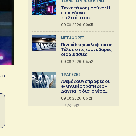
TΕΧΝΗΤΗ ΝΟΗΜΟΣΥΝΗ
Τεχνητή νοημοσύνη: Η
επικίνδυνη
«τελειότητα»
09.08.2026 | 09:05
ΜΕΤΑΦΟΡΕΣ
Πινακίδες κυκλοφορίας:
Τέλος στις χρονοβόρες
διαδικασίες
κατασκευής
09.08.2026 | 08:42
ΤΡΑΠΕΖΕΣ
dIn
Ανεβάζουν στροφές οι
ελληνικές τράπεζες -
Δάνεια 15 δισ. ο νέος
στόχος
09.08.2026 | 08:21