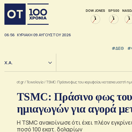
DOW JONES
SP 500
NASD
06:56
ΚΥΡΙΑΚΗ
09
ΑΥΓΟΥΣΤΟΥ
2026
#ΔΕΘ
#
Χ.Α.
ot.gr
/
Τεχνολογία
/
TSMC: Πράσινο φως του κορυφαίου κατασκευαστή ημ
TSMC: Πράσινο φως του
ημιαγωγών για αγορά με
Η TSMC ανακοίνωσε ότι έχει πλέον εγκρίνει
ποσό 100 εκατ. δολαρίων