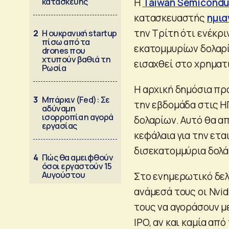
κατασκευής
Η
Taiwan Semicondu
κατασκευαστής
ημι
την Τρίτη ότι ενέκρι
2
Η ουκρανική startup
πίσω από τα
εκατομμυρίων δολαρί
drones που
χτυπούν βαθιά τη
εισαχθεί στο χρηματ
Ρωσία
Η αρχική δημόσια πρ
3
Μπάρκιν (Fed): Σε
την εβδομάδα στις ΗΠ
αδύναμη
ισορροπία η αγορά
δολαρίων. Αυτό θα α
εργασίας
κεφάλαια για την ετα
δισεκατομμύρια δολά
4
Πώς θα αμειφθούν
όσοι εργαστούν 15
Αυγούστου
Στο ενημερωτικό δελτ
ανάμεσά τους οι Nvid
τους να αγοράσουν μ
IPO, αν και καμία απ