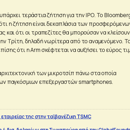
υπάρχει τεράστια ζήτηση για την IPO. Το Bloomber
ότι η ζήτηση είναι δεκαπλάσια των προσφερόμενω
ς και ότι οι τραπεζίτες θα μπορούσαν να κλείσουν
την Τρίτη, δηλαδή νωρίτερα από το αναμενόμενο. Τ
πίσης ότι η Arm σκέφτεται να αυξήσει το εύρος τ
 αρχιτεκτονική των μικροτσίπ πάνω στα οποία
των παγκόσμιων επεξεργαστών smartphones.
% εταιρείας της στην ταϊβανέζικη TSMC
 4 δισ. δολαρίων στη Σιγκαπούρη από την GlobalFoundr