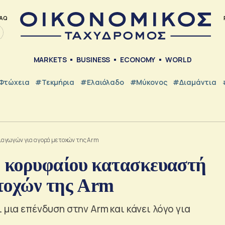
AQ
MARKETS
BUSINESS
ECONOMY
WORLD
Φτώχεια
#Τεκμήρια
#Ελαιόλαδο
#Μύκονος
#Διαμάντια
ιαγωγών για αγορά μετοχών της Arm
 κορυφαίου κατασκευαστή
τοχών της Arm
 μια επένδυση στην Arm και κάνει λόγο για