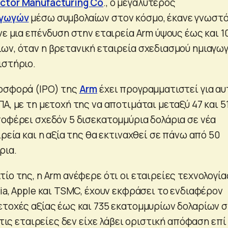
ctor Manufacturing Co
., ο μεγαλύτερος
αγωγών
μέσω συμβολαίων στον κόσμο, έκανε γνωστ
νε μια επένδυση στην εταιρεία Arm ύψους έως και 1
ων, όταν η βρετανική εταιρεία σχεδιασμού ημιαγω
ιστήριο.
οσφορά (IPO) της
Arm
έχει προγραμματιστεί για αυ
Α, με τη μετοχή της να αποτιμάται μεταξύ 47 και 5
ποφέρει σχεδόν 5 δισεκατομμύρια δολάρια σε νέα
ιρεία και η αξία της θα εκτιναχθεί σε πάνω από 50
ρια.
ίο της, η Arm ανέφερε ότι οι εταιρείες τεχνολογία
ia, Apple και TSMC, έχουν εκφράσει το ενδιαφέρον
ετοχές αξίας έως και 735 εκατομμυρίων δολαρίων 
ό τις εταιρείες δεν είχε λάβει οριστική απόφαση επί