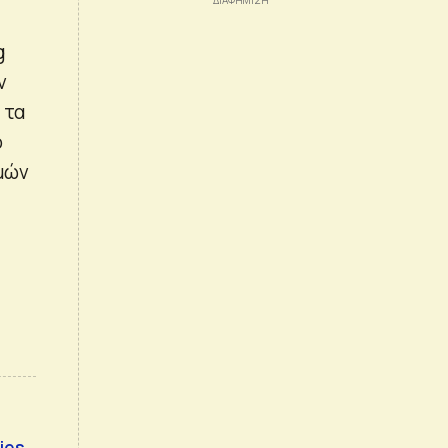
g
ν
 τα
ο
ιμών
ies