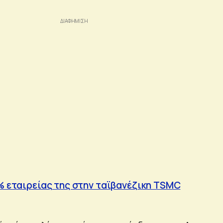
0% εταιρείας της στην ταϊβανέζικη TSMC