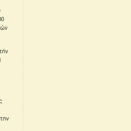
ό
00
γών
τήν
1
ς
στην