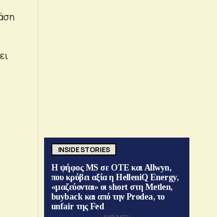
βάση
ει
INSIDE STORIES
Η ψήφος MS σε ΟΤΕ και Allwyn,
που κρύβει αξία η HelleniQ Energy,
«μαζεύονται» οι short στη Metlen,
buyback και από την Prodea, το
unfair της Fed