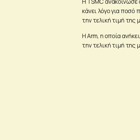
Η TSMC ανακοίνωσε ότ
κάνει λόγο για ποσό 
την τελική τιμή της 
Η Arm, η οποία ανήκε
την τελική τιμή της 