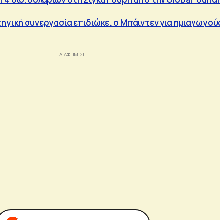
τηγική συνεργασία επιδιώκει ο Μπάιντεν για ημιαγωγούς