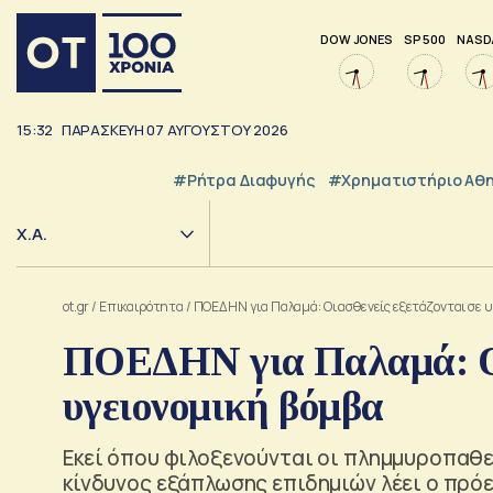
DOW JONES
SP 500
NASD
15:32
ΠΑΡΑΣΚΕΥΗ
07
ΑΥΓΟΥΣΤΟΥ
2026
#ρήτρα Διαφυγής
#Χρηματιστήριο Αθ
Χ.Α.
ot.gr
/
Επικαιρότητα
/
ΠΟΕΔΗΝ για Παλαμά: Οι ασθενείς εξετάζονται σε 
ΠΟΕΔΗΝ για Παλαμά: Οι 
υγειονομική βόμβα
Εκεί όπου φιλοξενούνται οι πλημμυροπαθεί
κίνδυνος εξάπλωσης επιδημιών λέει ο πρ