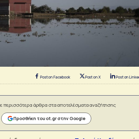
Post on Facebook
Post on X
Post on Linke
ε περισσότερα άρθρα στα αποτελέσματα αναζήτησης
Προσθήκη του ot.gr στην Google