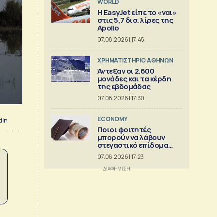
WORLD
Η EasyJet είπε το «ναι»
στις 5,7 δισ. λίρες της
Apollo
07.08.2026 | 17:45
XΡΗΜΑΤΙΣΤΗΡΙΟ ΑΘΗΝΩΝ
Άντεξαν οι 2.600
μονάδες και τα κέρδη
της εβδομάδας
07.08.2026 | 17:30
ECONOMY
dIn
Ποιοι φοιτητές
μπορούν να λάβουν
στεγαστικό επίδομα
εως 2.500 ευρώ
07.08.2026 | 17:23