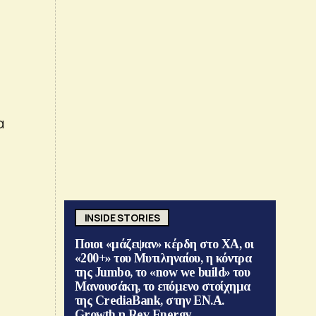
α
INSIDE STORIES
Ποιοι «μάζεψαν» κέρδη στο ΧΑ, οι
«200+» του Μυτιληναίου, η κόντρα
της Jumbo, το «now we build» του
Μανουσάκη, το επόμενο στοίχημα
της CrediaBank, στην ΕΝ.Α.
Growth η Rev Energy