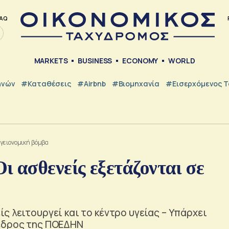
AQ
MARKETS
BUSINESS
ECONOMY
WORLD
ηνών
#Καταθέσεις
#Airbnb
#Βιομηχανία
#εισερχόμενος Τ
υγειονομική βόμβα
ασθενείς εξετάζονται σε
ς λειτουργεί και το κέντρο υγείας – Υπάρχει
όεδρος της ΠΟΕΔΗΝ