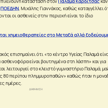
 επικίνδυνη κατάσταση στον
Παλαμά Καρδίτσας
κάν
ς
ΠΟΕΔΗΝ
, Μιχάλης Γιαννάκος, καθώς καταγγέλλει ό
νται οι ασθενείς στην περιοχή είναι το ίδιο
αι χημειοθεραπείες στο Μεταξά αλλά ξοδεύουμε
νακός επισημαίνει ότι «το κέντρο Υγείας Παλαμά είν
α ασθενοφόρα είναι βουτηγμένα στη λάσπη» και για
αι λειτουργεί στο κλειστό γυμναστήριο Παλαμά, μα
ας 80 περίπου πλημμυροπαθών» καθώς ήταν η μονα
ες ημέρες.