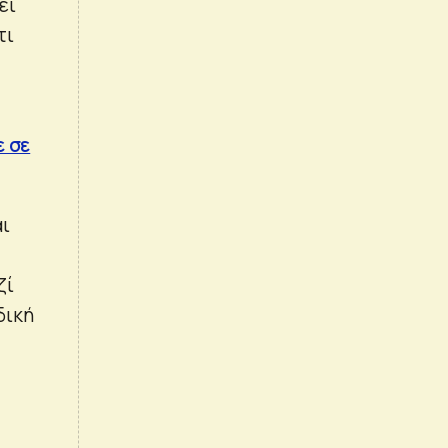
ει
τι
 σε
αι
ζί
δική