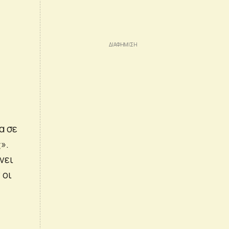
α σε
».
νει
 οι