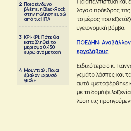
Για απελπιστική και
2
Ποιο κίνδυνο
βλέπει η BlackRock
λόγο ο πρόεδρος τη
στην πώληση ευρώ
το μέρος που εξετάζο
από τις ΗΠΑ
υγειονομική βόμβα.
3
ΚΡΙ-ΚΡΙ: Πότε θα
ΠΟΕΔΗΝ: Αναβάλλοντ
καταβληθεί το
μέρισμα 0,450
εργολάβους
ευρώ ανά μετοχή
Ειδικότερα ο κ. Γιαν
4
Μουντιάλ: Ποιοι
γεμάτο λάσπες και τ
έβαλαν «χρυσό
γκολ»
αυτό «μεταφέρθηκε κ
με τη δομή φιλοξενί
λύση τις προηγούμεν