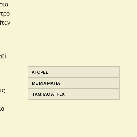
σία
ντρο
Ήταν
αζί
ΑΓΟΡΕΣ
ΜΕ ΜΙΑ ΜΑΤΙΑ
ίς
ΤΑΜΠΛΟ ATHEX
ια