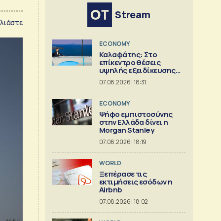
Stream
λιάστε
ECONOMY
Καλαφάτης: Στο
επίκεντρο θέσεις
υψηλής εξειδίκευσης
και AI
07.08.2026 | 18:31
ECONOMY
Ψήφο εμπιστοσύνης
στην Ελλάδα δίνει η
Morgan Stanley
07.08.2026 | 18:19
WORLD
Ξεπέρασε τις
εκτιμήσεις εσόδων η
Airbnb
07.08.2026 | 18:02