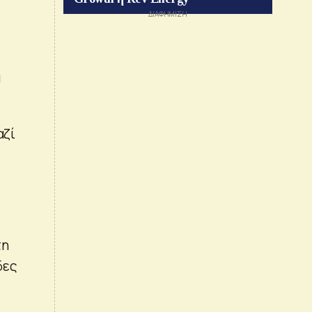
α
αζί
τη
δες