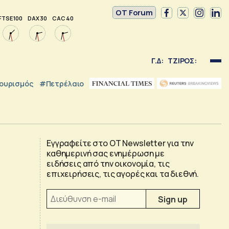
OT Forum
FTSE 100
DAX 30
CAC 40
Γ.Δ:
ΤΖΙΡΟΣ:
ουρισμός
#Πετρέλαιο
Εγγραφείτε στο OT Newsletter για την
καθημερινή σας ενημέρωση με
ειδήσεις από την οικονομία, τις
επιχειρήσεις, τις αγορές και τα διεθνή.