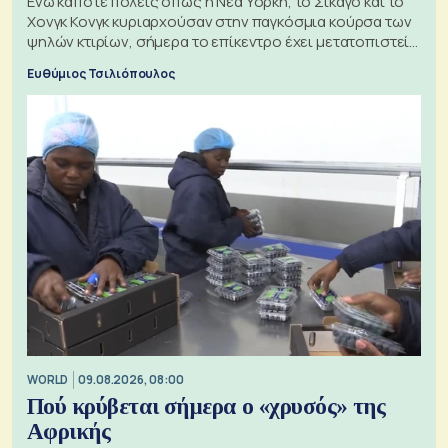
Ενώ κάποτε πόλεις όπως η Νέα Υόρκη, το Σικάγο και το
Χονγκ Κονγκ κυριαρχούσαν στην παγκόσμια κούρσα των
ψηλών κτιρίων, σήμερα το επίκεντρο έχει μετατοπιστεί
προς την Ασία
Ευθύμιος Τσιλιόπουλος
WORLD
09.08.2026, 08:00
Πού κρύβεται σήμερα ο «χρυσός» της
Αφρικής