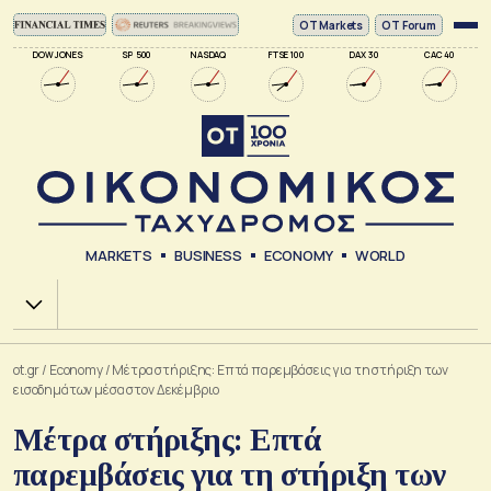
ΟΤ Markets
OT Forum
DOW JONES
SP 500
NASDAQ
FTSE 100
DAX 30
CAC 40
MARKETS
BUSINESS
ECONOMY
WORLD
Χ.Α.
ot.gr
/
Economy
/
Μέτρα στήριξης: Επτά παρεμβάσεις για τη στήριξη των
εισοδημάτων μέσα στον Δεκέμβριο
Μέτρα στήριξης: Επτά
παρεμβάσεις για τη στήριξη των