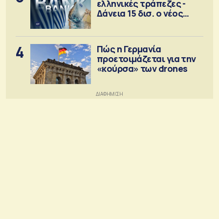
ελληνικές τράπεζες -
Δάνεια 15 δισ. ο νέος
στόχος
4
Πώς η Γερμανία
προετοιμάζεται για την
«κούρσα» των drones