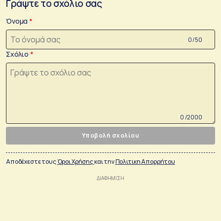
Γράψτε το σχόλιο σας
Όνομα
0 /50
Σχόλιο
0 /2000
Υποβολή σχολίου
Αποδέχεστε τους
Όροι Χρήσης
και την
Πολιτικη Απορρήτου