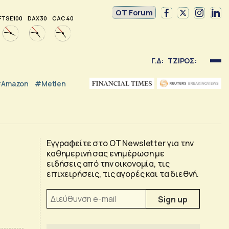
OT Forum
FTSE 100
DAX 30
CAC 40
Γ.Δ:
ΤΖΙΡΟΣ:
Amazon
#Metlen
Εγγραφείτε στο OT Newsletter για την
καθημερινή σας ενημέρωση με
ειδήσεις από την οικονομία, τις
επιχειρήσεις, τις αγορές και τα διεθνή.