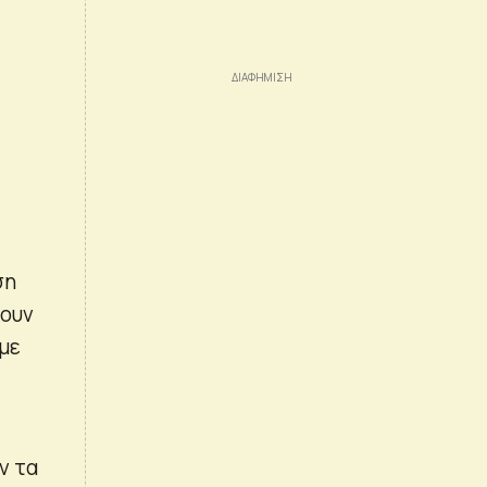
ση
σουν
με
ν τα