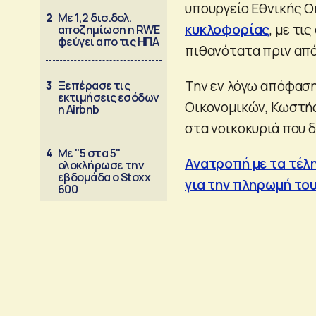
υπουργείο Εθνικής Ο
2
Με 1,2 δισ.δολ.
κυκλοφορίας
, με τι
αποζημίωση η RWE
φεύγει απο τις ΗΠΑ
πιθανότατα πριν από
Την εν λόγω απόφαση
3
Ξεπέρασε τις
εκτιμήσεις εσόδων
Οικονομικών, Κωστής
η Airbnb
στα νοικοκυριά που δ
4
Με "5 στα 5"
Ανατροπή με τα τέλ
ολοκλήρωσε την
εβδομάδα ο Stoxx
για την πληρωμή το
600