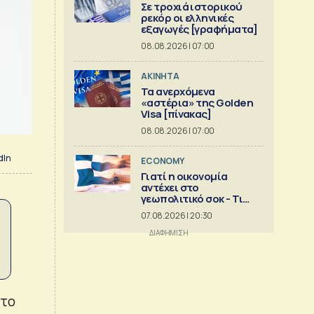
Σε τροχιά ιστορικού
ρεκόρ οι ελληνικές
εξαγωγές [γραφήματα]
08.08.2026 | 07:00
ΑΚΙΝΗΤΑ
Τα ανερχόμενα
«αστέρια» της Golden
Visa [πίνακας]
08.08.2026 | 07:00
dIn
ECONOMY
Γιατί η οικονομία
αντέχει στο
γεωπολιτικό σοκ - Τι
δείχνει ανάλυση της
07.08.2026 | 20:30
Eurobank [γραφήματα]
 το