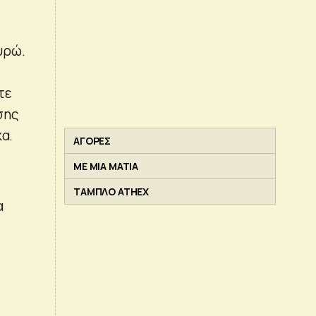
υρώ.
τε
σης
α.
ΑΓΟΡΕΣ
ΜΕ ΜΙΑ ΜΑΤΙΑ
ΤΑΜΠΛΟ ATHEX
α