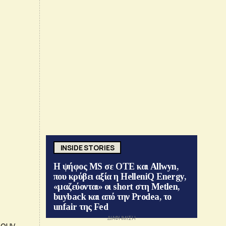
INSIDE STORIES
Η ψήφος MS σε ΟΤΕ και Allwyn,
που κρύβει αξία η HelleniQ Energy,
«μαζεύονται» οι short στη Metlen,
buyback και από την Prodea, το
unfair της Fed
ρουν