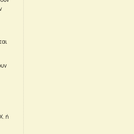
ν
ται
ουν
Χ. ή