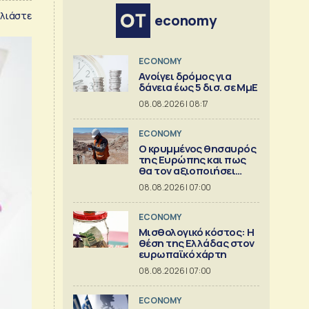
λιάστε
economy
ECONOMY
Aνοίγει δρόμος για
δάνεια έως 5 δισ. σε ΜμΕ
08.08.2026 | 08:17
ECONOMY
Ο κρυμμένος θησαυρός
της Ευρώπης και πως
θα τον αξιοποιήσει
[γράφημα]
08.08.2026 | 07:00
ECONOMY
Μισθολογικό κόστος: Η
θέση της Ελλάδας στον
ευρωπαϊκό χάρτη
08.08.2026 | 07:00
ECONOMY