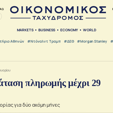
AQ
MARKETS
BUSINESS
ECONOMY
WORLD
τήριο Αθηνών
#Ντόναλντ Τραμπ
#ΔΕΘ
#Morgan Stanley
#
ουαρίου
άταση πληρωμής μέχρι 29
ορίας για δύο ακόμη μήνες