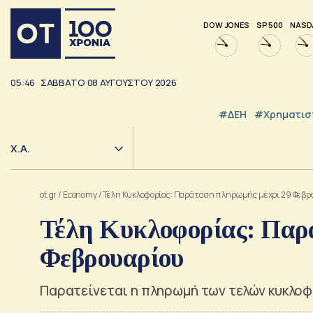
DOW JONES
SP 500
NASD
05:46
ΣΑΒΒΑΤΟ
08
ΑΥΓΟΥΣΤΟΥ
2026
#ΔΕΗ
#Χρηματισ
Χ.Α.
ot.gr
/
Economy
/
Τέλη Κυκλοφορίας: Παράταση πληρωμής μέχρι 29 Φεβρ
Τέλη Κυκλοφορίας: Παρ
Φεβρουαρίου
Παρατείνεται η πληρωμή των τελών κυκλοφ