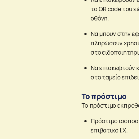
το QR code του ε
οθόνη.
Να μπουν στην εφ
πληρώσουν χρησι
στο ειδοποιητήρι
Να επισκεφτούν 
στο ταμείο επιδε
Το πρόστιμο
Το πρόστιμο εκπρόθ
Πρόστιμο ισόποσο 
επιβατικό Ι.Χ.