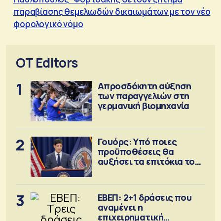
παραβίασης θεμελιωδών δικαιωμάτων με τον νέο
φορολογικό νόμο
OT Editors
1
Απροσδόκητη αύξηση
των παραγγελιών στη
γερμανική βιομηχανία
2
Γουόρς: Υπό ποιες
προϋποθέσεις θα
αυξήσει τα επιτόκια τον
Σεπτέμβριο
3
ΕΒΕΠ: 2+1 δράσεις που
αναμένει η
επιχειρηματική