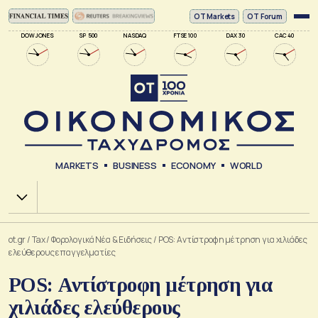
ΟΤ Markets
OT Forum
DOW JONES
SP 500
NASDAQ
FTSE 100
DAX 30
CAC 40
MARKETS
BUSINESS
ECONOMY
WORLD
Χ.Α.
ot.gr
/
Tax
/
Φορολογικά Νέα & Eιδήσεις
/
POS: Αντίστροφη μέτρηση για χιλιάδες
ελεύθερους επαγγελματίες
POS: Αντίστροφη μέτρηση για
χιλιάδες ελεύθερους