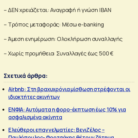
– ΔΕΝ χρειάζεται: Αναγραφή ή γνώση IBAN
– Τρόπος μεταφοράς: Μέσω e-banking
– Άμεση ενημέρωση: Ολοκλήρωση συναλλαγής
– Χωρίς προμήθεια: Συναλλαγές έως 500 €
Σχετικά άρθρα:
Airbnb: Στη βραχυχρόνια μίσθωση στρέφονται οι
ιδιοκτήτες ακινήτων
ΕΝΦΙΑ: Αυτόματα η φορο-έκπτωση έως 10% για
ασφαλισμένα ακίνητα
Ελεύθεροι επαγγελματίες: Βενιζέλος –
Παυλόπουλος- Φορτσάκης θέτουν ζήτημα