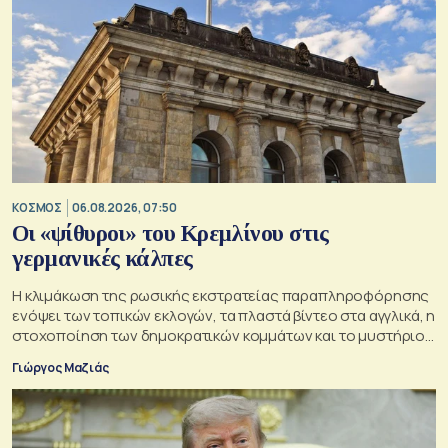
ΚΟΣΜΟΣ
06.08.2026, 07:50
Οι «ψίθυροι» του Κρεμλίνου στις
γερμανικές κάλπες
Η κλιμάκωση της ρωσικής εκστρατείας παραπληροφόρησης
ενόψει των τοπικών εκλογών, τα πλαστά βίντεο στα αγγλικά, η
στοχοποίηση των δημοκρατικών κομμάτων και το μυστήριο
της παράδοξης στρατηγικής.
Γιώργος Μαζιάς