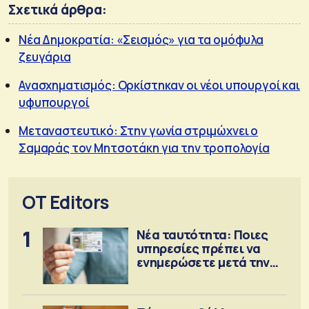
Σχετικά άρθρα:
Νέα Δημοκρατία: «Σεισμός» για τα ομόφυλα
ζευγάρια
Ανασχηματισμός: Ορκίστηκαν οι νέοι υπουργοί και
υφυπουργοί
Μεταναστευτικό: Στην γωνία στριμώχνει ο
Σαμαράς τον Μητσοτάκη για την τροπολογία
OT Editors
1
Νέα ταυτότητα: Ποιες
υπηρεσίες πρέπει να
ενημερώσετε μετά την
έκδοση