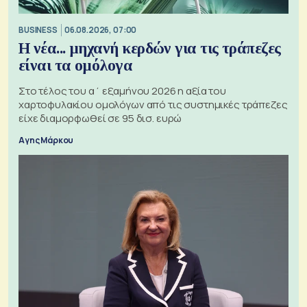
BUSINESS
06.08.2026, 07:00
Η νέα... μηχανή κερδών για τις τράπεζες
είναι τα ομόλογα
Στο τέλος του α΄ εξαμήνου 2026 η αξία του
χαρτοφυλακίου ομολόγων από τις συστημικές τράπεζες
είχε διαμορφωθεί σε 95 δισ. ευρώ
Αγης Μάρκου