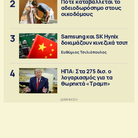
2
Πότε καταβάλλεται το
αδειοδωρόσημο στους
οικοδόμους
3
Samsung και SK Hynix
δοκιμάζουν κινεζικά τσιπ
Ευθύμιος Τσιλιόπουλος
4
ΗΠΑ: Στα 275 δισ. ο
λογαριασμός για τα
θωρηκτά «Τραμπ»