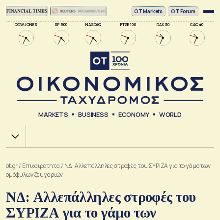
ΟΤ Markets
OT Forum
DOW JONES
SP 500
NASDAQ
FTSE 100
DAX 30
CAC 40
MARKETS
BUSINESS
ECONOMY
WORLD
Χ.Α.
ot.gr
/
Επικαιρότητα
/
ΝΔ: Αλλεπάλληλες στροφές του ΣΥΡΙΖΑ για το γάμο των
ομόφυλων ζευγαριών
ΝΔ: Αλλεπάλληλες στροφές του
ΣΥΡΙΖΑ για το γάμο των