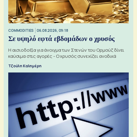
COMMODITIES
06.08.2026, 09:18
Σε υψηλό εφτά εβδομάδων ο χρυσός
Η αισιοδοξία για άνοιγμα των Στενών του Ορμούζ δίνει
καύσιμα στις αγορές - Ο χρυσός συνεχίζει ανοδικά
Τζούλη Καλημέρη