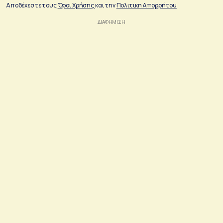
Αποδέχεστε τους
Όροι Χρήσης
και την
Πολιτικη Απορρήτου