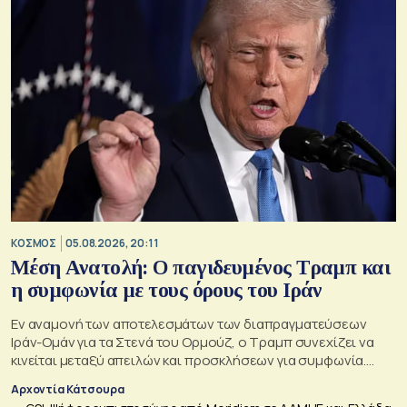
ΚΟΣΜΟΣ
05.08.2026, 20:11
Μέση Ανατολή: Ο παγιδευμένος Τραμπ και
η συμφωνία με τους όρους του Ιράν
Εν αναμονή των αποτελεσμάτων των διαπραγματεύσεων
Ιράν-Ομάν για τα Στενά του Ορμούζ, ο Τραμπ συνεχίζει να
κινείται μεταξύ απειλών και προσκλήσεων για συμφωνία.
Αλλά αυτό που θέλει είναι μακριά από αυτά που συζητούν
Αρχοντία Κάτσουρα
Μουσκάτ και Τεχεράνη.