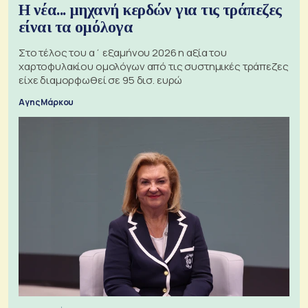
Η νέα... μηχανή κερδών για τις τράπεζες
είναι τα ομόλογα
Στο τέλος του α΄ εξαμήνου 2026 η αξία του
χαρτοφυλακίου ομολόγων από τις συστημικές τράπεζες
είχε διαμορφωθεί σε 95 δισ. ευρώ
Αγης Μάρκου