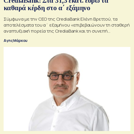
CrediaBank: Στα 31,3 εκατ. ευρώ τα
καθαρά κέρδη στο α΄ εξάμηνο
Σύμφωνα με την CEO της CrediaBank Ελένη Βρεττού, τα
αποτελέσματα του α΄ εξαμήνου «επιβεβαιώνουν τη σταθερή
αναπτυξιακή πορεία της CrediaBank και τη συνεπή
υλοποίηση της στρατηγικής μας»
Αγης Μάρκου