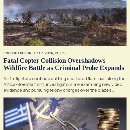
ENGLISH EDITION
03.08.2026, 20:05
Fatal Copter Collision Overshadows
Wildfire Battle as Criminal Probe Expands
As firefighters continue battling scattered flare-ups along the
Attica-Boeotia front, investigators are examining new video
evidence and pursuing felony charges over the blaze's
suspected origin