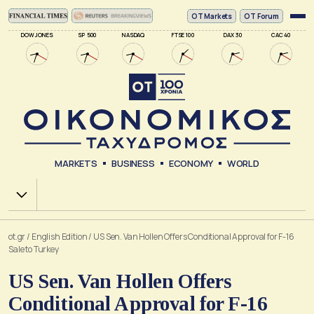
ΟΤ Markets
OT Forum
DOW JONES
SP 500
NASDAQ
FTSE 100
DAX 30
CAC 40
MARKETS
BUSINESS
ECONOMY
WORLD
Χ.Α.
ot.gr
/
English Edition
/
US Sen. Van Hollen Offers Conditional Approval for F-16
Sale to Turkey
US Sen. Van Hollen Offers
Conditional Approval for F-16