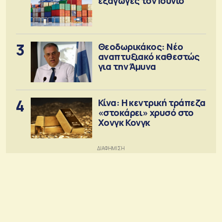
εξαγωγές τον Ιούνιο
3
Θεοδωρικάκος: Νέο
αναπτυξιακό καθεστώς
για την Άμυνα
4
Κίνα: Η κεντρική τράπεζα
«στοκάρει» χρυσό στο
Χονγκ Κονγκ