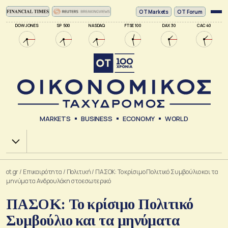
ΟΤ Markets
OT Forum
DOW JONES
SP 500
NASDAQ
FTSE 100
DAX 30
CAC 40
MARKETS
BUSINESS
ECONOMY
WORLD
Χ.Α.
ot.gr
/
Επικαιρότητα
/
Πολιτική
/
ΠΑΣΟΚ: Το κρίσιμο Πολιτικό Συμβούλιο και τα
μηνύματα Ανδρουλάκη στο εσωτερικό
ΠΑΣΟΚ: Το κρίσιμο Πολιτικό
Συμβούλιο και τα μηνύματα