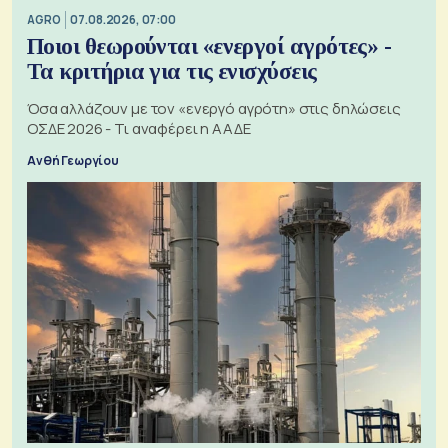
AGRO
07.08.2026, 07:00
Ποιοι θεωρούνται «ενεργοί αγρότες» -
Τα κριτήρια για τις ενισχύσεις
Όσα αλλάζουν με τον «ενεργό αγρότη» στις δηλώσεις
ΟΣΔΕ 2026 - Τι αναφέρει η ΑΑΔΕ
Ανθή Γεωργίου