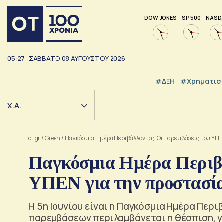
DOW JONES
SP 500
NASD
05:27
ΣΑΒΒΑΤΟ
08
ΑΥΓΟΥΣΤΟΥ
2026
#ΔΕΗ
#Χρηματισ
Χ.Α.
ot.gr
/
Green
/
Παγκόσμια Ημέρα Περιβάλλοντος: Οι παρεμβάσεις του ΥΠΕ
Παγκόσμια Ημέρα Περιβά
ΥΠΕΝ για την προστασία
Η 5η Ιουνίου είναι η Παγκόσμια Ημέρα Περ
παρεμβάσεων περιλαμβάνεται η θέσπιση, γ