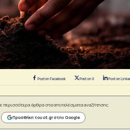
Post on Facebook
Post on X
Post on Linke
ε περισσότερα άρθρα στα αποτελέσματα αναζήτησης
Προσθήκη του ot.gr στην Google