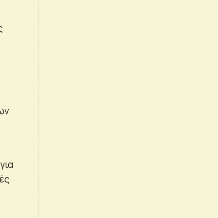
ς
ων
για
χές