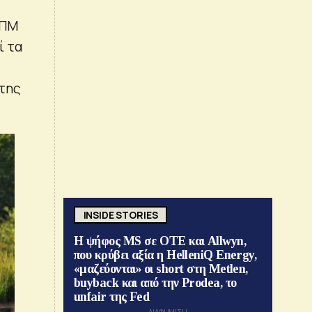
ΕΠΜ
ί τα
 της
INSIDE STORIES
Η ψήφος MS σε ΟΤΕ και Allwyn,
που κρύβει αξία η HelleniQ Energy,
«μαζεύονται» οι short στη Metlen,
buyback και από την Prodea, το
unfair της Fed