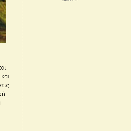
ται
 και
στις
σή
α