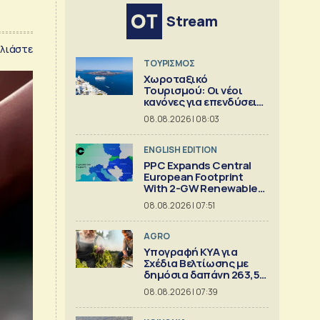
Stream
λιάστε
ΤΟΥΡΙΣΜΟΣ
Χωροταξικό
Τουρισμού: Οι νέοι
κανόνες για επενδύσεις
και νησιά
08.08.2026 | 08:03
ENGLISH EDITION
PPC Expands Central
European Footprint
With 2-GW Renewables
Deal
08.08.2026 | 07:51
AGRO
Υπογραφή ΚΥΑ για
Σχέδια Βελτίωσης με
δημόσια δαπάνη 263,5
εκατ.
08.08.2026 | 07:39