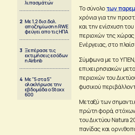
λιπασμάτων
Το σύνολο
των παρεμ
χρόνια για την προσ
2
Με 1,2 δισ.δολ.
και την ενίσχυση τ
αποζημίωση η RWE
φεύγει απο τις ΗΠΑ
περιοχών της χώρας 
Ενέργειας, στο πλαί
3
Ξεπέρασε τις
εκτιμήσεις εσόδων
Σύμφωνα με το ΥΠΕΝ
η Airbnb
επιχειρησιακών μετα
περιοχών του Δικτύου
4
Με "5 στα 5"
ολοκλήρωσε την
φυσικού περιβάλλον
εβδομάδα ο Stoxx
600
Μεταξύ των σημαντι
πρώτη φορά, στόχων 
του Δικτύου Natura 2
πανίδας και ορνιθο