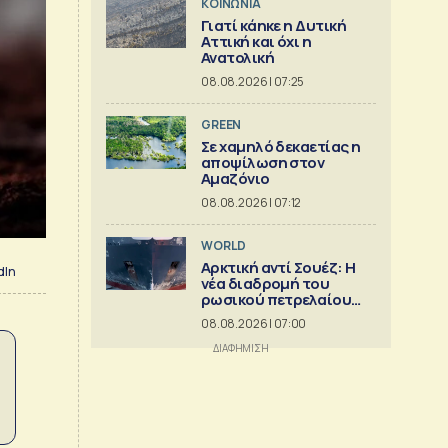
ΚΟΙΝΩΝΙΑ
Γιατί κάηκε η Δυτική
Αττική και όχι η
Ανατολική
08.08.2026 | 07:25
GREEN
Σε χαμηλό δεκαετίας η
αποψίλωση στον
Αμαζόνιο
08.08.2026 | 07:12
WORLD
Αρκτική αντί Σουέζ: Η
dIn
νέα διαδρομή του
ρωσικού πετρελαίου
[Γράφημα]
08.08.2026 | 07:00