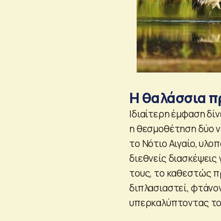
Η θαλάσσια π
Ιδιαίτερη έμφαση δί
η θεσμοθέτηση δύο ν
το Νότιο Αιγαίο, υλ
διεθνείς διασκέψεις 
τους, το καθεστώς π
διπλασιαστεί, φτάνο
υπερκαλύπτοντας τον