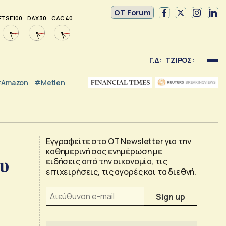
OT Forum
FTSE 100
DAX 30
CAC 40
Γ.Δ:
ΤΖΙΡΟΣ:
Amazon
#Metlen
Εγγραφείτε στο OT Newsletter για την
καθημερινή σας ενημέρωση με
υ
ειδήσεις από την οικονομία, τις
επιχειρήσεις, τις αγορές και τα διεθνή.