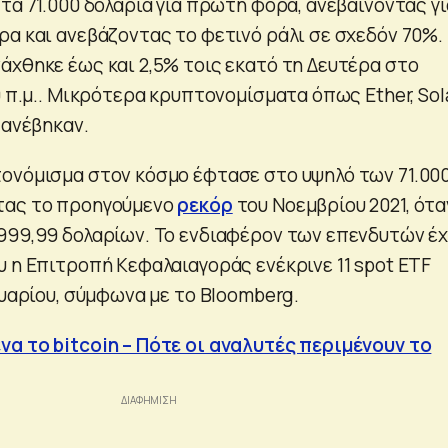
α 71.000 δολάρια για πρώτη φορά, ανεβαίνοντας γι
ρα και ανεβάζοντας το φετινό ράλι σε σχεδόν 70%.
άχθηκε έως και 2,5% τοις εκατό τη Δευτέρα στο
0 π.μ.. Μικρότερα κρυπτονομίσματα όπως Ether, Sol
 ανέβηκαν.
ονόμισμα στον κόσμο έφτασε στο υψηλό των 71.00
τας τo προηγούμενο
ρεκόρ
του Νοεμβρίου 2021, ότα
999,99 δολαρίων. Το ενδιαφέρον των επενδυτών έχ
υ η Επιτροπή Κεφαλαιαγοράς ενέκρινε 11 spot ETF
ουαρίου, σύμφωνα με το Bloomberg.
α το bitcoin – Πότε οι αναλυτές περιμένουν το