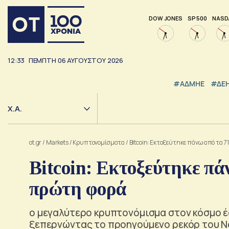
DOW JONES
SP 500
NASD
12:33
ΠΕΜΠΤΗ
06
ΑΥΓΟΥΣΤΟΥ
2026
#ΑΔΜΗΕ
#ΔΕ
Χ.Α.
ot.gr
/
Markets
/
Kρυπτονομίσματα
/
Bitcoin: Εκτοξεύτηκε πάνω από τα 7
Bitcoin: Εκτοξεύτηκε πάν
πρώτη φορά
ο μεγαλύτερο κρυπτονόμισμα στον κόσμο έ
ξεπερνώντας τo προηγούμενο ρεκόρ του Ν