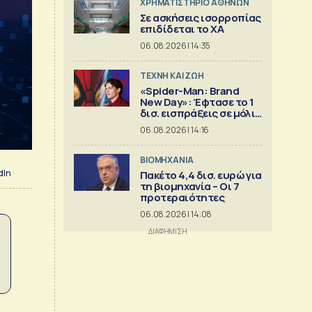
XΡΗΜΑΤΙΣΤΗΡΙΟ ΑΘΗΝΩΝ
Σε ασκήσεις ισορροπίας
επιδίδεται το ΧΑ
06.08.2026 | 14:35
TΕΧΝΗ ΚΑΙ ΖΩΗ
«Spider-Man: Brand
New Day»: Έφτασε το 1
δισ. εισπράξεις σε μόλις
6 ημέρες
06.08.2026 | 14:16
ΒΙΟΜΗΧΑΝΙΑ
dIn
Πακέτο 4,4 δισ. ευρώ για
τη βιομηχανία – Οι 7
προτεραιότητες
06.08.2026 | 14:08