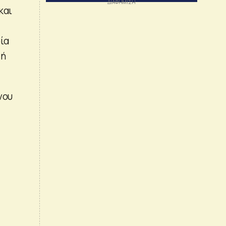
και
ία
 ή
νου