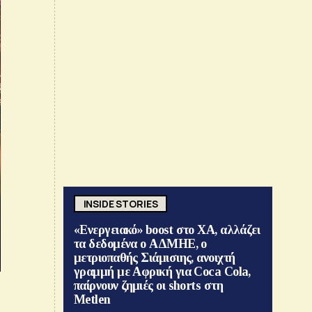
INSIDE STORIES
«Ενεργειακό» boost στο ΧΑ, αλλάζει
τα δεδομένα ο ΑΔΜΗΕ, ο
μετριοπαθής Σιάμισιης, ανοιχτή
γραμμή με Αφρική για Coca Cola,
παίρνουν ζημιές οι shorts στη
Metlen