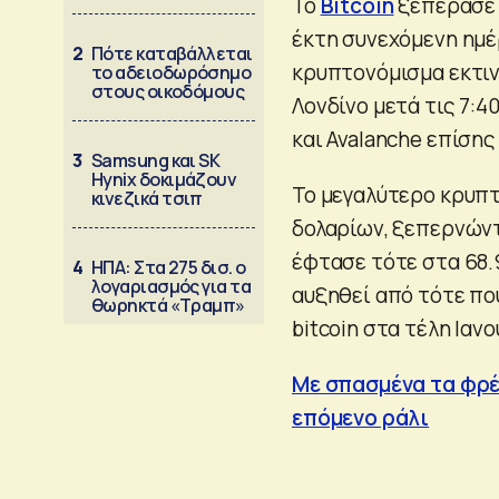
Το
Bitcoin
ξεπέρασε τ
έκτη συνεχόμενη ημέ
2
Πότε καταβάλλεται
κρυπτονόμισμα εκτιν
το αδειοδωρόσημο
στους οικοδόμους
Λονδίνο μετά τις 7:4
και Avalanche επίσης
3
Samsung και SK
Hynix δοκιμάζουν
Το μεγαλύτερο κρυπτ
κινεζικά τσιπ
δολαρίων, ξεπερνών
έφτασε τότε στα 68.
4
ΗΠΑ: Στα 275 δισ. ο
λογαριασμός για τα
αυξηθεί από τότε πο
θωρηκτά «Τραμπ»
bitcoin στα τέλη Ιαν
Με σπασμένα τα φρέν
επόμενο ράλι