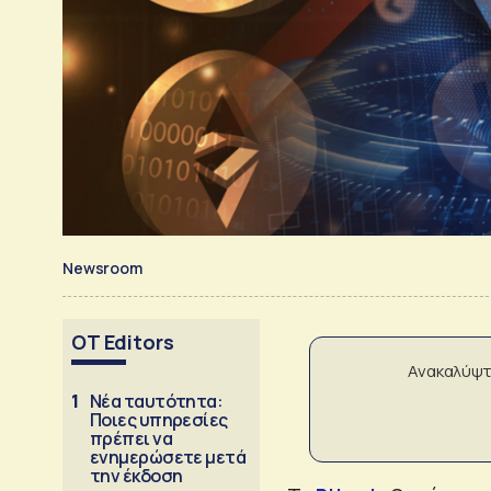
Newsroom
OT Editors
Ανακαλύψτ
1
Νέα ταυτότητα:
Ποιες υπηρεσίες
πρέπει να
ενημερώσετε μετά
την έκδοση