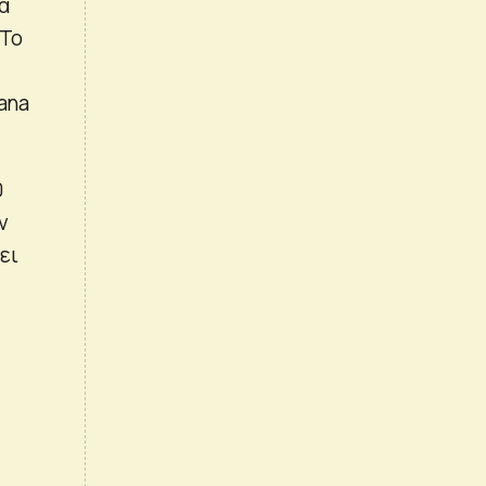
α
 Το
ana
0
ν
ει