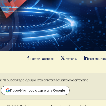
Post on Facebook
Post on X
Post on Linke
ε περισσότερα άρθρα στα αποτελέσματα αναζήτησης
Προσθήκη του ot.gr στην Google