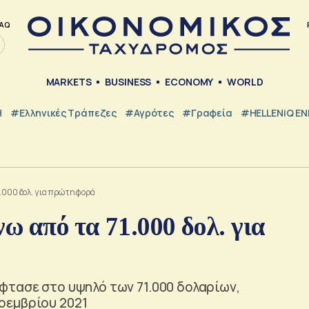
AQ
MARKETS
BUSINESS
ECONOMY
WORLD
Η
#ελληνικές Τράπεζες
#Αγρότες
#Γραφεία
#HELLENiQ E
1.000 δολ. για πρώτη φορά
ω από τα 71.000 δολ. για
φτασε στο υψηλό των 71.000 δολαρίων,
οεμβρίου 2021