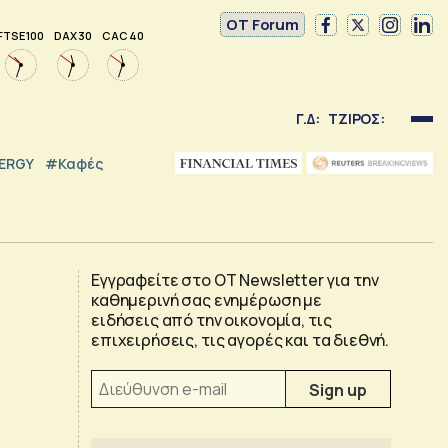
OT Forum
FTSE 100
DAX 30
CAC 40
Γ.Δ:
ΤΖΙΡΟΣ:
NERGY
#καφές
Εγγραφείτε στο OT Newsletter για την
καθημερινή σας ενημέρωση με
ειδήσεις από την οικονομία, τις
επιχειρήσεις, τις αγορές και τα διεθνή.