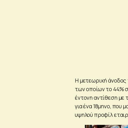
Η μετεωρική άνοδος 
των οποίων το 44% σ
έντονη αντίθεση με 
για ένα 18μηνο, που 
υψηλού προφίλ εταιρ