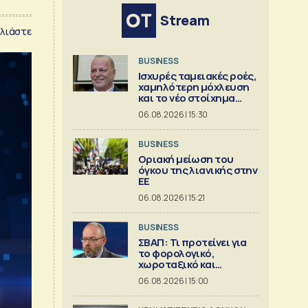
Stream
λιάστε
BUSINESS
Ισχυρές ταμειακές ροές,
χαμηλότερη μόχλευση
και το νέο στοίχημα
ανάπτυξης της Metlen
06.08.2026 | 15:30
BUSINESS
Οριακή μείωση του
όγκου της λιανικής στην
ΕΕ
06.08.2026 | 15:21
BUSINESS
ΣΒΑΠ: Τι προτείνει για
το φορολογικό,
χωροταξικό και
εργασιακό πλαίσιο της
06.08.2026 | 15:00
Μεταποίησης