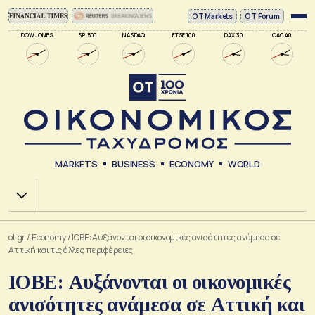
ΟΤ Markets
OT Forum
DOW JONES
SP 500
NASDAQ
FTSE 100
DAX 30
CAC 40
MARKETS
BUSINESS
ECONOMY
WORLD
Χ.Α.
ot.gr
/
Economy
/
ΙΟΒΕ: Αυξάνονται οι οικονομικές ανισότητες ανάμεσα σε
Αττική και τις άλλες περιφέρειες
ΙΟΒΕ: Αυξάνονται οι οικονομικές
ανισότητες ανάμεσα σε Αττική και