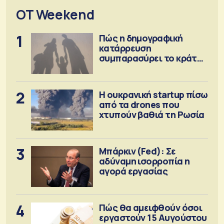
OT Weekend
1
Πώς η δημογραφική
κατάρρευση
συμπαρασύρει το κράτος
πρόνοιας
2
Η ουκρανική startup πίσω
από τα drones που
χτυπούν βαθιά τη Ρωσία
3
Μπάρκιν (Fed): Σε
αδύναμη ισορροπία η
αγορά εργασίας
4
Πώς θα αμειφθούν όσοι
εργαστούν 15 Αυγούστου