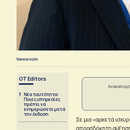
Newsroom
OT Editors
Ανακαλύψτ
1
Νέα ταυτότητα:
Ποιες υπηρεσίες
πρέπει να
ενημερώσετε μετά
την έκδοση
Σε μια «αρκετά ισχυρ
απροσδόκητη αύξηση