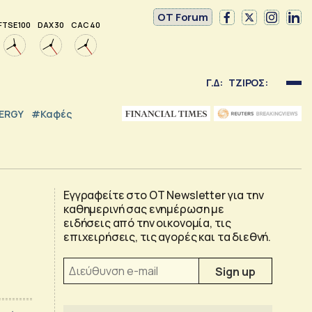
OT Forum
FTSE 100
DAX 30
CAC 40
Γ.Δ:
ΤΖΙΡΟΣ:
NERGY
#καφές
Εγγραφείτε στο OT Newsletter για την
καθημερινή σας ενημέρωση με
ειδήσεις από την οικονομία, τις
επιχειρήσεις, τις αγορές και τα διεθνή.