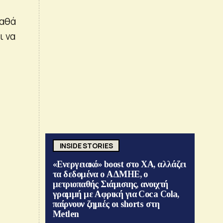
γαθά
ι να
INSIDE STORIES
«Ενεργειακό» boost στο ΧΑ, αλλάζει
τα δεδομένα ο ΑΔΜΗΕ, ο
μετριοπαθής Σιάμισιης, ανοιχτή
γραμμή με Αφρική για Coca Cola,
παίρνουν ζημιές οι shorts στη
Metlen