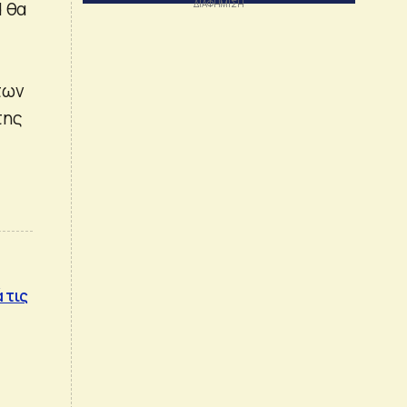
d θα
των
της
 τις