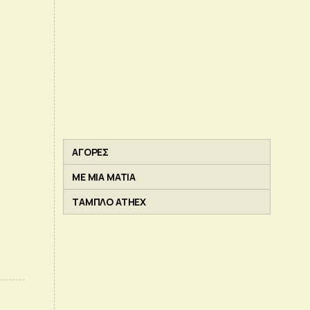
ΑΓΟΡΕΣ
ΜΕ ΜΙΑ ΜΑΤΙΑ
ΤΑΜΠΛΟ ATHEX