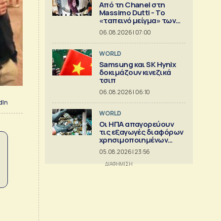
Από τη Chanel στη
Massimo Dutti - Το
«ταπεινό μείγμα» των
best seller
06.08.2026 | 07:00
WORLD
Samsung και SK Hynix
δοκιμάζουν κινεζικά
τσιπ
06.08.2026 | 06:10
dIn
WORLD
Οι ΗΠΑ απαγορεύουν
τις εξαγωγές διαφόρων
χρησιμοποιημένων
κρίσιμων ορυκτών
05.08.2026 | 23:56