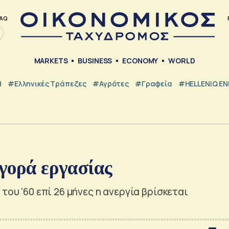
AQ
MARKETS
BUSINESS
ECONOMY
WORLD
Η
#ελληνικές Τράπεζες
#Αγρότες
#Γραφεία
#HELLENiQ E
αγορά εργασίας
του '60 επί 26 μήνες η ανεργία βρίσκεται