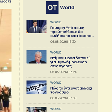
λιάστε
World
WORLD
Γουόρς: Υπό ποιες
προϋποθέσεις θα
αυξήσει τα επιτόκια τον
Σεπτέμβριο
06.08.2026 | 16:30
WORLD
Ντίμον: Προειδοποιεί
για υψηλή μόχλευση
στις αγορές
06.08.2026 | 08:24
WORLD
Πώς το ίντερνετ άλλαξε
τον κόσμο
06.08.2026 | 07:00
WORLD