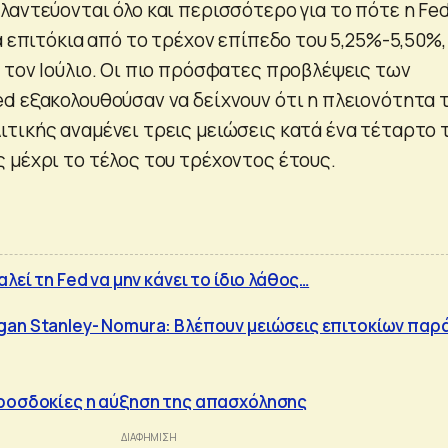
λαντεύονται όλο και περισσότερο για το πότε η Fe
α επιτόκια από το τρέχον επίπεδο του 5,25%-5,50%,
 τον Ιούλιο. Οι πιο πρόσφατες προβλέψεις των
d εξακολουθούσαν να δείχνουν ότι η πλειονότητα 
τικής αναμένει τρεις μειώσεις κατά ένα τέταρτο 
 μέχρι το τέλος του τρέχοντος έτους.
λεί τη Fed να μην κάνει το ίδιο λάθος…
an Stanley- Νomura: Βλέπουν μειώσεις επιτοκίων παρά
προσδοκίες η αύξηση της απασχόλησης