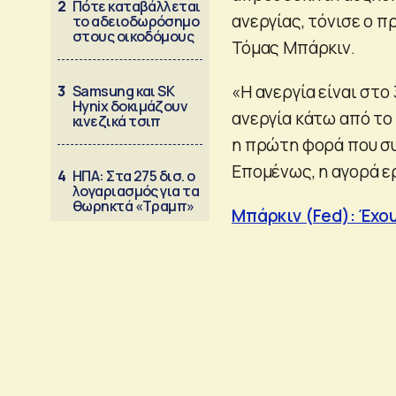
2
Πότε καταβάλλεται
ανεργίας, τόνισε ο 
το αδειοδωρόσημο
στους οικοδόμους
Τόμας Μπάρκιν.
«Η ανεργία είναι στο
3
Samsung και SK
Hynix δοκιμάζουν
ανεργία κάτω από το
κινεζικά τσιπ
η πρώτη φορά που συμ
Επομένως, η αγορά ερ
4
ΗΠΑ: Στα 275 δισ. ο
λογαριασμός για τα
θωρηκτά «Τραμπ»
Μπάρκιν (Fed): Έχου