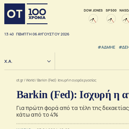
DOW JONES
SP 500
NASD
13:40
ΠΕΜΠΤΗ
06
ΑΥΓΟΥΣΤΟΥ
2026
#ΑΔΜΗΕ
#ΔΕ
Χ.Α.
ot.gr
/
World
/
Barkin (Fed): Ισχυρή η αγορά εργασίας
Barkin (Fed): Ισχυρή η 
Για πρώτη φορά από τα τέλη της δεκαετίας 
κάτω από το 4%