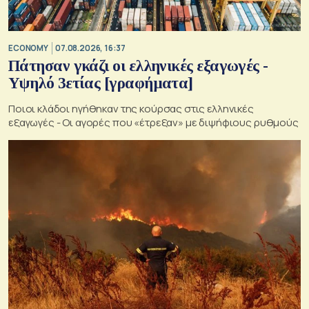
ECONOMY
07.08.2026, 16:37
Πάτησαν γκάζι οι ελληνικές εξαγωγές -
Υψηλό 3ετίας [γραφήματα]
Ποιοι κλάδοι ηγήθηκαν της κούρσας στις ελληνικές
εξαγωγές - Οι αγορές που «έτρεξαν» με διψήφιους ρυθμούς