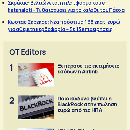
Σκρέκας: Βελτιώνεται η πλατφόρμα του e-
katanaloti – Τι θα ισχύσει για το καλάθι του Πάσχα
Κώστας Σκρέκας: Νέα πρόστιμα 1,38 εκατ. ευρώ
για αθέμιτη κερδοφορία – Σε 13 επιχειρήσεις
OT Editors
1
Ξεπέρασε τις εκτιμήσεις
εσόδων η Airbnb
2
Ποιο κίνδυνο βλέπει η
BlackRock στην πώληση
ευρώ από τις ΗΠΑ