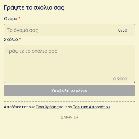
Γράψτε το σχόλιο σας
Όνομα
0 /50
Σχόλιο
0 /2000
Υποβολή σχολίου
Αποδέχεστε τους
Όροι Χρήσης
και την
Πολιτικη Απορρήτου