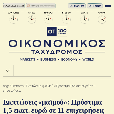
ΟΤ Markets
OT Forum
DOW JONES
SP 500
NASDAQ
FTSE 100
DAX 30
CAC 40
MARKETS
BUSINESS
ECONOMY
WORLD
Χ.Α.
ot.gr
/
Economy
/
Εκπτώσεις «μαϊμού»: Πρόστιμα 1,5 εκατ. ευρώ σε 11
επιχειρήσεις
Εκπτώσεις «μαϊμού»: Πρόστιμα
1,5 εκατ. ευρώ σε 11 επιχειρήσεις