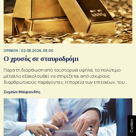
OPINION
02.08.2026, 08:00
O χρυσός σε σταυροδρόμι
Παρά τη διόρθωση από τα ιστορικά υψηλά, το πολύτιμο
μέταλλο εξακολουθεί να στηρίζεται από ισχυρούς
διαρθρωτικούς παράγοντες. Η πορεία των επιτοκίων, του
δολαρίου και της γεωπολιτικής αβεβαιότητας θα
Συμεών Μαυρουδής
καθορίσουν αν οι προϋποθέσεις για περαιτέρω άνοδο της
τιμής του παραμένουν ισχυρές
Cookies