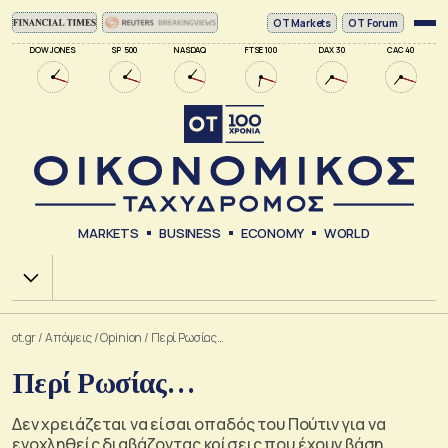
ΟΤ Markets
OT Forum
DOW JONES
SP 500
NASDAQ
FTSE 100
DAX 30
CAC 40
MARKETS
BUSINESS
ECONOMY
WORLD
Χ.Α.
ot.gr
/
Απόψεις
/
Opinion
/
Περί Ρωσίας…
Περί Ρωσίας…
Δεν χρειάζεται να είσαι οπαδός του Πούτιν για να
ενοχληθείς διαβάζοντας κρίσεις που έχουν βάση