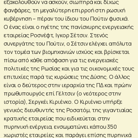
εξακολουθούν να ασκούν, σιωπηρά και δίχως
φανφάρες, τη μεγαλύτερη επιρροή στη ρωσική
κυβέρνηση – πέραν του ίδιου του Πούτιν φυσικά.
Ο ένας είναι ο ηγέτης της πανίσχυρης ενεργειακής
εταιρείας Ροσνέφτ, Ιγκορ Σέτσιν. Στενός
συνεργάτης του Πούτιν, ο Σέτσιν ελέγχει απόλυτα
τον τομέα των βιομηχανιών ισχύος και βρίσκεται
πίσω από κάθε απόφαση για τις ενεργειακές
πολιτικές της Ρωσίας και για τις οικονομικές τους
επιτυχίες παρά τις κυρώσεις της Δύσης. Ο άλλος
είναι ο δεύτερος στην ιεραρχία της ΠΔ και πρώην
πρωθυπουργός επί Γέλτσιν (ο νεότερος στην
ιστορία), Σεργκέι Κιριένκο. Ο Κιριένκο υπήρξε
γενικός διευθυντής της Ροσατόμ, της γιγαντιαίας
κρατικής εταιρείας που ειδικεύεται στην
πυρηνική ενέργεια, ενσωματώνει κάπου 350
χωριστές εταιρείες και παράγει επίσης πυρηνικά