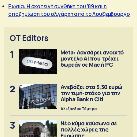
Ρωσία: Η σκοτεινή συνθήκη του ’89 και η
αποζημίωση του ολιγάρχη από το Λουξεμβούργο
OT Editors
1
Meta: Λανσάρει ανοιχτό
μοντέλο ΑΙ που τρέχει
δωρεάν σε Mac ή PC
2
Ανεβάζει στα 5,30 ευρώ
την τιμή-στόχο για την
Alpha Bank η Citi
Αλεξάνδρα Τόμπρα
3
Νέο κύμα καύσωνα σε
πολλές χώρες της
Ευρώπης