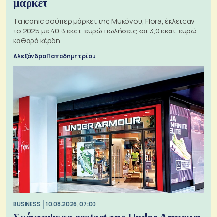
μάρκετ
Τα iconic σούπερ μάρκετ της Μυκόνου, Flora, έκλεισαν
το 2025 με 40,8 εκατ. ευρώ πωλήσεις και 3,9 εκατ. ευρώ
καθαρά κέρδη
Αλεξάνδρα Παπαδημητρίου
BUSINESS
10.08.2026, 07:00