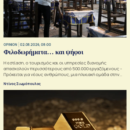
OPINION
02.08.2026, 08:00
Φιλοδωρήματα… και ψήφοι
Η εστίαση, ο τουρισμός και οι υπηρεσίες διανομής
απασχολούν περισσότερους από 500.000 εργαζόμενους -
Πρόκειται για νέους ανθρώπους, μια ηλικιακή ομάδα στην
οποία κάθε κυβέρνηση θα ήθελε να αυξήσει την επιρροή της
Ντίνος Σιωμόπουλος