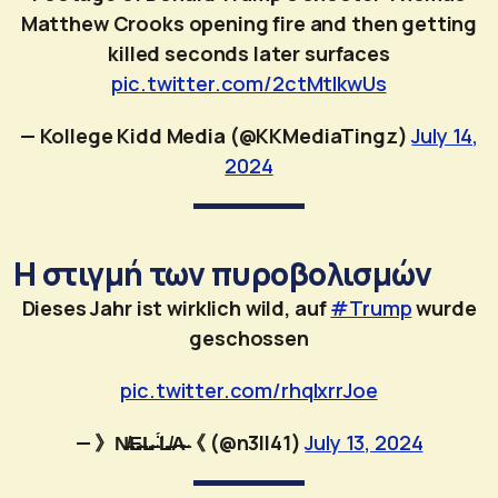
Matthew Crooks opening fire and then getting
killed seconds later surfaces
pic.twitter.com/2ctMtIkwUs
— Kollege Kidd Media (@KKMediaTingz)
July 14,
2024
Η στιγμή των πυροβολισμών
Dieses Jahr ist wirklich wild, auf
#Trump
wurde
geschossen
pic.twitter.com/rhqlxrrJoe
— 》N̶̸E̶̴L̶̴ ̈́̕L̶̸A̶̴《 (@n3ll41)
July 13, 2024