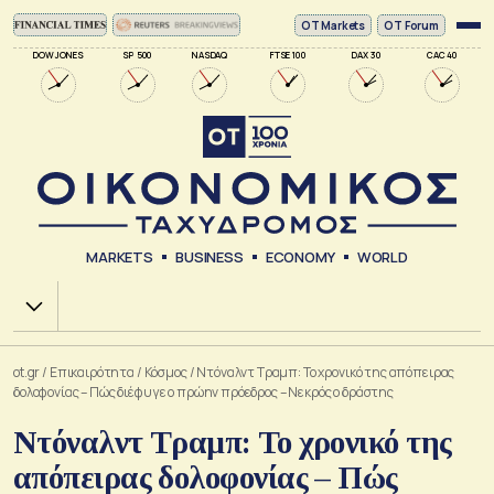
ΟΤ Markets
OT Forum
DOW JONES
SP 500
NASDAQ
FTSE 100
DAX 30
CAC 40
MARKETS
BUSINESS
ECONOMY
WORLD
Χ.Α.
ot.gr
/
Επικαιρότητα
/
Κόσμος
/
Ντόναλντ Τραμπ: Το χρονικό της απόπειρας
δολοφονίας – Πώς διέφυγε ο πρώην πρόεδρος – Νεκρός ο δράστης
Ντόναλντ Τραμπ: Το χρονικό της
απόπειρας δολοφονίας – Πώς