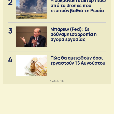
2
Η ουκρανική startup πίσω
από τα drones που
χτυπούν βαθιά τη Ρωσία
3
Μπάρκιν (Fed): Σε
αδύναμη ισορροπία η
αγορά εργασίας
4
Πώς θα αμειφθούν όσοι
εργαστούν 15 Αυγούστου