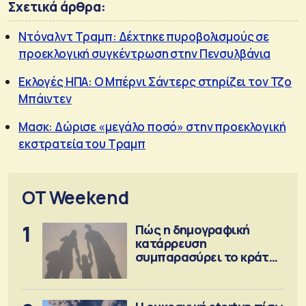
Σχετικά άρθρα:
Ντόναλντ Τραμπ: Δέχτηκε πυροβολισμούς σε
προεκλογική συγκέντρωση στην Πενσυλβάνια
Εκλογές ΗΠΑ: Ο Μπέρνι Σάντερς στηρίζει τον Τζο
Μπάιντεν
Μασκ: Δώρισε «μεγάλο ποσό» στην προεκλογική
εκστρατεία του Τραμπ
OT Weekend
1
Πώς η δημογραφική
κατάρρευση
συμπαρασύρει το κράτος
πρόνοιας