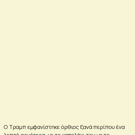
Ο Τραμπ εμφανίστηκε όρθιος ξανά περίπου ένα
λεπτό αργότερα, με το καπελάκι του με το