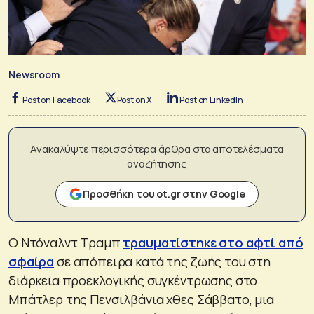
Newsroom
Post on Facebook
Post on X
Post on LinkedIn
Ανακαλύψτε περισσότερα άρθρα στα αποτελέσματα
αναζήτησης
Προσθήκη του ot.gr στην Google
Ο Ντόναλντ Τραμπ
τραυματίστηκε στο αφτί από
σφαίρα
σε απόπειρα κατά της ζωής του στη
διάρκεια προεκλογικής συγκέντρωσης στο
Μπάτλερ της Πενσιλβάνια χθες Σάββατο, μια