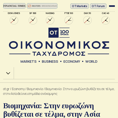
ΟΤ Markets
OT Forum
DOW JONES
SP 500
NASDAQ
FTSE 100
DAX 30
CAC 40
MARKETS
BUSINESS
ECONOMY
WORLD
Χ.Α.
ot.gr
/
Economy
/
Βιομηχανία
/
Βιομηχανία: Στην ευρωζώνη βυθίζεται σε τέλμα,
στην Ασία δείχνει σημάδια ανάκαμψης
Βιομηχανία: Στην ευρωζώνη
βυθίζεται σε τέλμα, στην Ασία