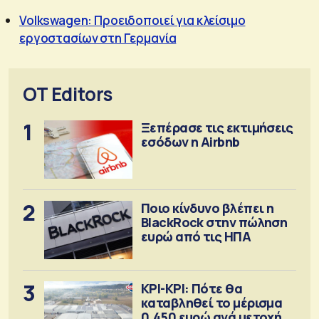
Volkswagen: Προειδοποιεί για κλείσιμο
εργοστασίων στη Γερμανία
OT Editors
1
Ξεπέρασε τις εκτιμήσεις
εσόδων η Airbnb
2
Ποιο κίνδυνο βλέπει η
BlackRock στην πώληση
ευρώ από τις ΗΠΑ
3
ΚΡΙ-ΚΡΙ: Πότε θα
καταβληθεί το μέρισμα
0,450 ευρώ ανά μετοχή