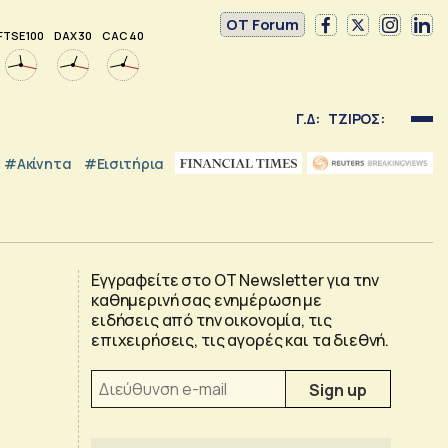
OT Forum
FTSE 100
DAX 30
CAC 40
Γ.Δ:
ΤΖΙΡΟΣ:
#Ακίνητα
#εισιτήρια
Εγγραφείτε στο OT Newsletter για την
καθημερινή σας ενημέρωση με
ειδήσεις από την οικονομία, τις
επιχειρήσεις, τις αγορές και τα διεθνή.