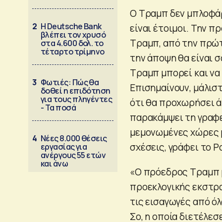
O Τραμπ δεν μπλοφάρ
2
Η Deutsche Bank
είναι έτοιμοι. Την 
βλέπει τον χρυσό
Τραμπ, από την πρώτ
στα 4.600 δολ. το
τέταρτο τρίμηνο
την άποψη θα είναι 
Τραμπ μπορεί και να
3
Φωτιές: Πώς θα
Επισημαίνουν, μάλιστ
δοθεί η επιδότηση
για τους πληγέντες
ότι θα προχωρήσει ά
- Τα ποσά
παρακάμψει τη γραφε
μεμονωμένες χώρες μ
4
Νέες 8.000 θέσεις
σχέσεις, γράφει το Po
εργασίας για
ανέργους 55 ετών
και άνω
«Ο πρόεδρος Τραμπ μ
προεκλογικής εκστρατ
τις εισαγωγές από όλ
Σο, η οποία διετέλε