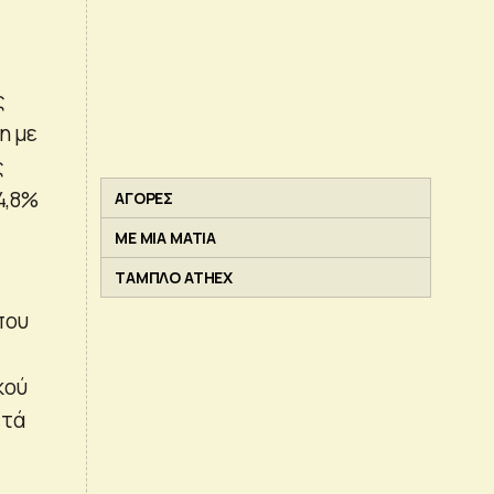
ς
η με
ς
4,8%
ΑΓΟΡΕΣ
ΜΕ ΜΙΑ ΜΑΤΙΑ
ΤΑΜΠΛΟ ATHEX
που
κού
ετά