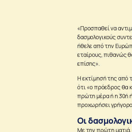
«Προσπαθεί να αντιμ
δασμολογικούς συντελ
ήθελε από την Ευρώπ
εταίρους, πιθανώς θ
επίσης».
Η εκτίμησή της από τ
ότι «ο πρόεδρος θα κ
πρώτη μέρα ή η 30ή ή
προχωρήσει γρήγορα 
Οι δασμολογι
Με την πρώτη ματιά,