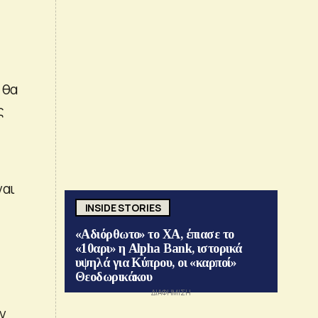
 θα
ς
ναι
INSIDE STORIES
«Αδιόρθωτο» το ΧΑ, έπιασε το
«10αρι» η Alpha Bank, ιστορικά
υψηλά για Κύπρου, οι «καρποί»
Θεοδωρικάκου
ν