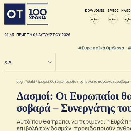
DOW JONES
SP 500
NASD
01:43
ΠΕΜΠΤΗ
06
ΑΥΓΟΥΣΤΟΥ
2026
#Ευρωπαϊκά Ομόλογα
#
Χ.Α.
ot.gr
/
World
/
Δασμοί: Οι Ευρωπαίοι θα πρέπει να το πάρουν στα σοβαρά
Δασμοί: Οι Ευρωπαίοι θα
σοβαρά – Συνεργάτης του
Αυτό που θα πρέπει να περιμένει η Ευρώπη
επιβολή των δασμών, προειδοποιούν άνθρ