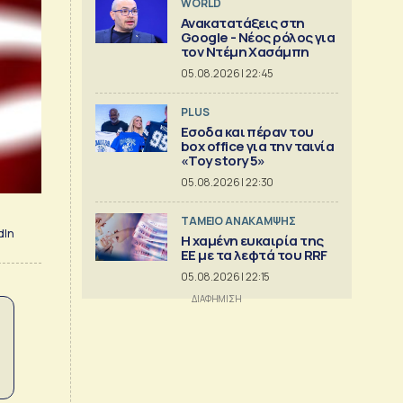
WORLD
Ανακατατάξεις στη
Google - Νέος ρόλος για
τον Ντέμη Χασάμπη
05.08.2026 | 22:45
PLUS
Εσοδα και πέραν του
box office για την ταινία
«Toy story 5»
05.08.2026 | 22:30
ΤΑΜΕΙΟ ΑΝΑΚΑΜΨΗΣ
dIn
Η χαμένη ευκαιρία της
ΕΕ με τα λεφτά του RRF
05.08.2026 | 22:15