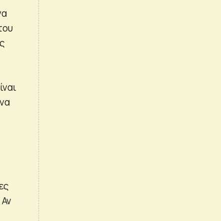
να
του
ας
ίναι
 να
ες
 Αν