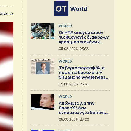
World
λιάστε
WORLD
Οι ΗΠΑ απαγορεύουν
τις εξαγωγές διαφόρων
χρησιμοποιημένων
κρίσιμων ορυκτών
05.08.2026 | 23:56
WORLD
Τα βαριά πορτοφόλια
που επένδυσαν στην
Situational Awareness
πριν καταρρεύσει
05.08.2026 | 23:40
WORLD
Απώλειες για την
SpaceX λόγω
ανησυχιών για δαπάνες
ΑΙ
05.08.2026 | 23:00