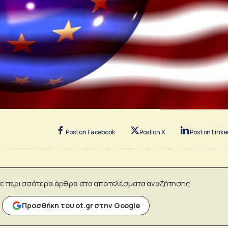
Post on Facebook
Post on X
Post on Linke
ε περισσότερα άρθρα στα αποτελέσματα αναζήτησης
Προσθήκη του ot.gr στην Google