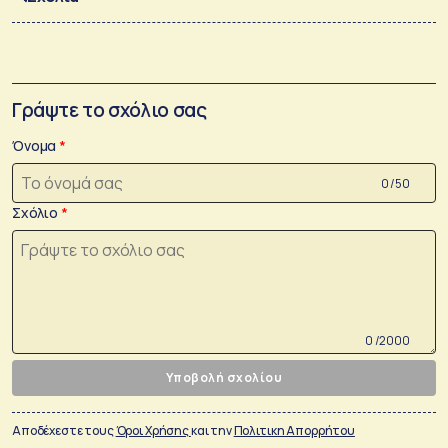
Γράψτε το σχόλιο σας
Όνομα
0 /50
Σχόλιο
0 /2000
Υποβολή σχολίου
Αποδέχεστε τους
Όροι Χρήσης
και την
Πολιτικη Απορρήτου