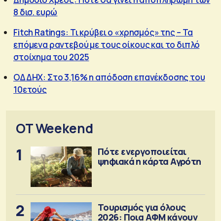
8 δισ. ευρώ
Fitch Ratings: Τι κρύβει ο «χρησμός» της – Τα
επόμενα ραντεβού με τους οίκους και το διπλό
στοίχημα του 2025
ΟΔΔΗΧ: Στο 3,16% η απόδοση επανέκδοσης του
10ετούς
OT Weekend
1
Πότε ενεργοποιείται
ψηφιακά η κάρτα Αγρότη
2
Τουρισμός για όλους
2026: Ποια ΑΦΜ κάνουν