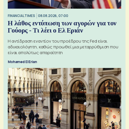
FINANCIAL TIMES
08.08.2026, 07:00
Η λάθος εντύπωση των αγορών για τον
Γούορς - Τι λέει ο Ελ Εριάν
Η αντίδραση εναντίον του προέδρου της Fed είναι
αδικαιολόγητη, καθώς προωθεί μια μεταρρύθμιση που
είναι απολύτως απαραίτητη
Mohamed El Erian