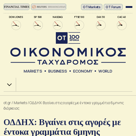
ΟΤ Markets
OT Forum
DOW JONES
SP 500
NASDAQ
FTSE 100
DAX 30
CAC 40
MARKETS
BUSINESS
ECONOMY
WORLD
Χ.Α.
ot.gr
/
Markets
/
ΟΔΔΗΧ: Βγαίνει στις αγορές με έντοκα γραμμάτια 6μηνης
διάρκειας
ΟΔΔΗΧ: Βγαίνει στις αγορές με
έντοκα γραμμάτια 6μηνης