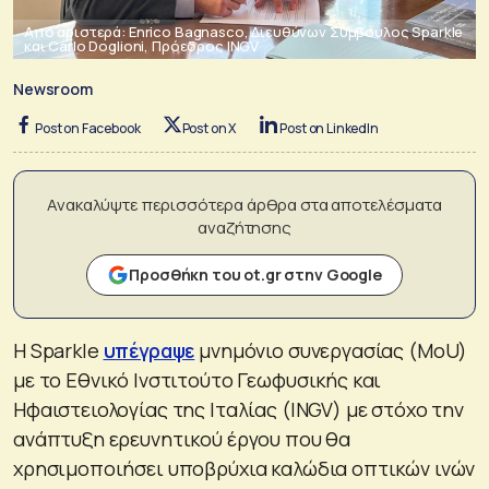
Από αριστερά: Enrico Bagnasco, Διευθύνων Σύμβουλος Sparkle
και Carlo Doglioni, Πρόεδρος INGV
Newsroom
Post on Facebook
Post on X
Post on LinkedIn
Ανακαλύψτε περισσότερα άρθρα στα αποτελέσματα
αναζήτησης
Προσθήκη του ot.gr στην Google
Η Sparkle
υπέγραψε
μνημόνιο συνεργασίας (MoU)
με το Εθνικό Ινστιτούτο Γεωφυσικής και
Ηφαιστειολογίας της Ιταλίας (INGV) με στόχο την
ανάπτυξη ερευνητικού έργου που θα
χρησιμοποιήσει υποβρύχια καλώδια οπτικών ινών