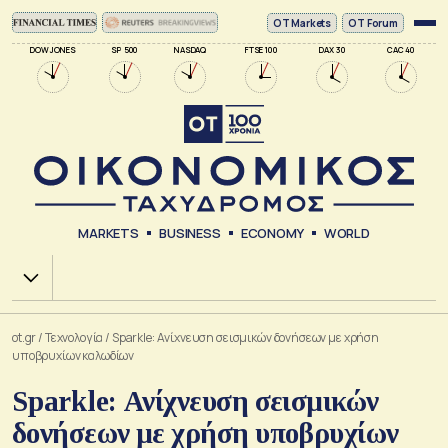
ΟΤ Markets
OT Forum
DOW JONES
SP 500
NASDAQ
FTSE 100
DAX 30
CAC 40
MARKETS
BUSINESS
ECONOMY
WORLD
Χ.Α.
ot.gr
/
Τεχνολογία
/
Sparkle: Ανίχνευση σεισμικών δονήσεων με χρήση
υποβρυχίων καλωδίων
Sparkle: Ανίχνευση σεισμικών
δονήσεων με χρήση υποβρυχίων