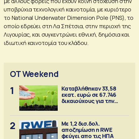
με άλλους φορείς που έχουν κοινή στόχευση στην
υποβρύχια τεχνολογική καινοτομία, με κυριότερο
το National Underwater Dimension Pole (PNS), το
οποίο εδρεύει στη Λα Σπέτσια, στην περιοχή της
Λιγουρίας, και συγκεντρώνει εθνική, δημόσια και
ιδιωτική καινοτομία του κλάδου.
OT Weekend
1
Καταβλήθηκαν 33,58
εκατ. ευρώ σε 67.746
δικαιούχους για την
αγορά λιπασμάτων
2
Με 1,2 δισ.δολ.
αποζημίωση η RWE
φεύγει απο τις ΗΠΑ