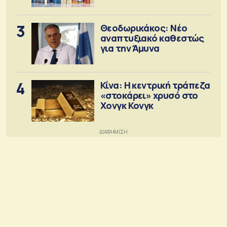
3
Θεοδωρικάκος: Νέο
αναπτυξιακό καθεστώς
για την Άμυνα
4
Κίνα: Η κεντρική τράπεζα
«στοκάρει» χρυσό στο
Χονγκ Κονγκ