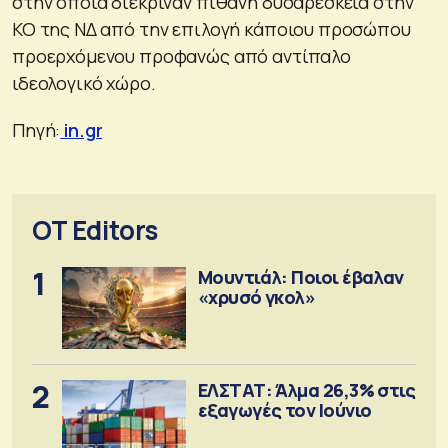
στην οποία διέκριναν πιθανή δυσαρέσκεια στην
ΚΟ της ΝΔ από την επιλογή κάποιου προσώπου
προερχόμενου προφανώς από αντίπαλο
ιδεολογικό χώρο.
Πηγή:
in.gr
OT Editors
1
Μουντιάλ: Ποιοι έβαλαν
«χρυσό γκολ»
2
ΕΛΣΤΑΤ: Άλμα 26,3% στις
εξαγωγές τον Ιούνιο