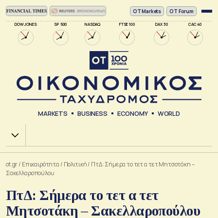
ΟΤ Markets
OT Forum
DOW JONES
SP 500
NASDAQ
FTSE 100
DAX 30
CAC 40
MARKETS
BUSINESS
ECONOMY
WORLD
Χ.Α.
ot.gr
/
Επικαιρότητα
/
Πολιτική
/
ΠτΔ: Σήμερα το τετ α τετ Μητσοτάκη –
Σακελλαροπούλου
ΠτΔ: Σήμερα το τετ α τετ
Μητσοτάκη – Σακελλαροπούλου