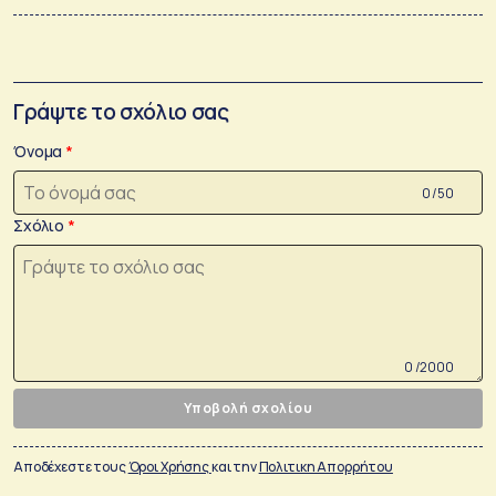
Γράψτε το σχόλιο σας
Όνομα
0 /50
Σχόλιο
0 /2000
Υποβολή σχολίου
Αποδέχεστε τους
Όροι Χρήσης
και την
Πολιτικη Απορρήτου