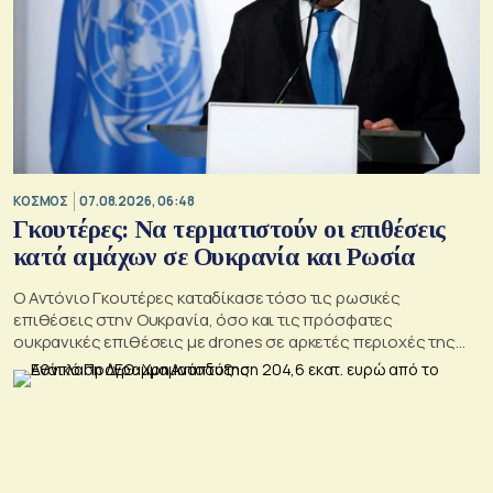
ΚΟΣΜΟΣ
07.08.2026, 06:48
Γκουτέρες: Να τερματιστούν οι επιθέσεις
κατά αμάχων σε Ουκρανία και Ρωσία
Ο Αντόνιο Γκουτέρες καταδίκασε τόσο τις ρωσικές
επιθέσεις στην Ουκρανία, όσο και τις πρόσφατες
ουκρανικές επιθέσεις με drones σε αρκετές περιοχές της
Ρωσίας, οι οποίες προκάλεσαν απώλειες μεταξύ αμάχων και
ζημιές σε μη στρατιωτικές υποδομές.