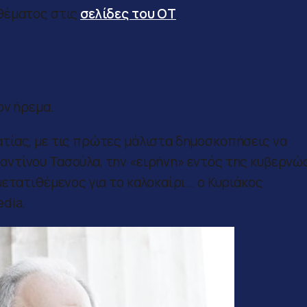
θέματος στις
σελίδες του ΟΤ
.
ον ήρεμα.
τίας, με τις πρώτες μάλιστα δημοσκοπήσεις να
ντίνου Τασούλα, την «ειρήνη» εντός της κυβερνώ
μετατιθέμενος για το καλοκαίρι… ο Κυριάκος
dia.