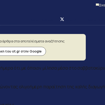
Σχο
Post on Facebook
Post on X
Post on Linke
α άρθρα στα αποτελέσματα αναζήτησης
η του ot.gr στην Google
ήμερα ότι με όποιον μίλησα μέσα στο σαββατοκύρι
ηλώνοντας ολιγοήμερη παραίτηση της καλής διαγωγ