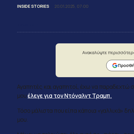
INSIDE STORIES
20.01.2025, 07:00
Newsroom
Ανακαλύψτε περισσότερ
Προσθήκ
Αγαπητές και αγαπητοί, έχω να παραδεχτώ σ
μου
έλεγε για τον Ντόναλντ Τραμπ.
Τόσο μάλιστα που είπα κάποια «γαλλικά» δ
μου.