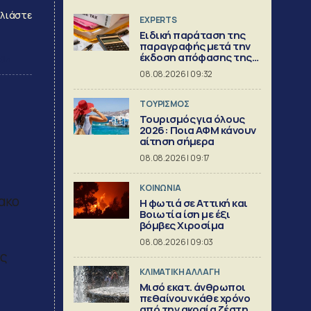
λιάστε
EXPERTS
Ειδική παράταση της
παραγραφής μετά την
έκδοση απόφασης της
dIn
Διεύθυνσης Επίλυσης
08.08.2026 | 09:32
Διαφορών [Μέρος 6ο]
ΤΟΥΡΙΣΜΟΣ
Τουρισμός για όλους
2026: Ποια ΑΦΜ κάνουν
αίτηση σήμερα
08.08.2026 | 09:17
ΚΟΙΝΩΝΙΑ
ακο
Η φωτιά σε Αττική και
Βοιωτία ίση με έξι
βόμβες Χιροσίμα
08.08.2026 | 09:03
ής
ΚΛΙΜΑΤΙΚΗ ΑΛΛΑΓΗ
Μισό εκατ. άνθρωποι
πεθαίνουν κάθε χρόνο
από την ακραία ζέστη