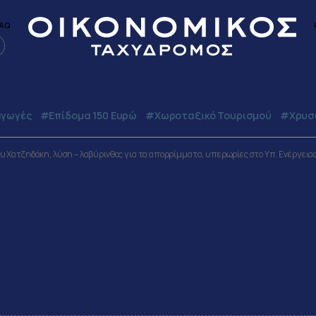
AQ
MARKETS
BUSINESS
ECONOMY
WORLD
γωγές
#Επίδομα 150 Ευρώ
#Χωροταξικό Τουρισμού
#Χρυσή
ου Χατζηδάκη, λύση – λαβύρινθος για τα απορρίμματα, υπερωρίες στο Υπ. Ενέργειας
σοτάκης, το… χιούμορ (;) το
ινθος για τα απορρίμματα,
ειας, «δαγκώνουν» τα τιμολό