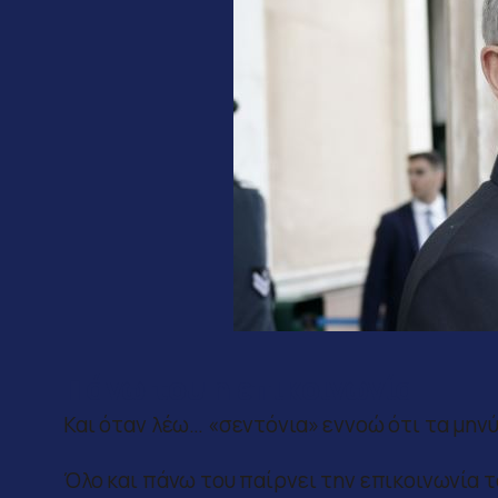
Πάνω του η επικοινωνία
Και όταν λέω… «σεντόνια» εννοώ ότι τα μηνύ
Όλο και πάνω του παίρνει την επικοινωνία τ