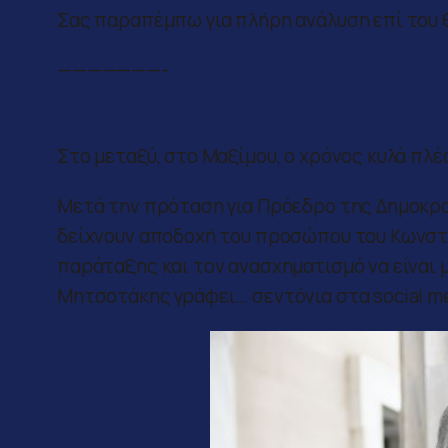
Σας παραπέμπω για πλήρη ανάλυση επί του 
———————-
Της Κυριακής τα μηνύματα…
Στο μεταξύ, στο Μαξίμου, ο χρόνος κυλά πλέ
Μετά την πρόταση για Πρόεδρο της Δημοκρα
δείχνουν αποδοχή του προσώπου του Κωνστα
παράταξης και τον ανασχηματισμό να είναι 
Μητσοτάκης γράφει… σεντόνια στα social me