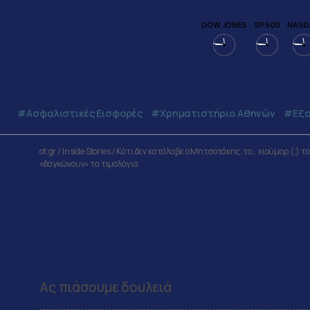
DOW JONES
SP 500
NASD
06:45
ΣΑΒΒΑΤΟ
08
ΑΥΓΟΥΣΤΟΥ
2026
#Ασφαλιστικές Εισφορές
#Χρηματιστήριο Αθηνών
#εξα
ot.gr
/
Inside Stories
/
Κάτι δεν κατάλαβε ο Μητσοτάκης, το… χιούμορ (;) τ
«δαγκώνουν» τα τιμολόγια
Κάτι δεν κατάλαβε ο Μητ
Χατζηδάκη, λύση – λαβύρ
υπερωρίες στο Υπ. Ενέργ
Ας πιάσουμε δουλειά