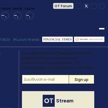
OT Forum
FTSE 100
DAX 30
CAC 40
Γ.Δ:
ΤΖΙΡΟΣ:
 Βίζα
#luxury Brands
Εγγραφείτε στο OT Newsletter για την
,
καθημερινή σας ενημέρωση με
ειδήσεις από την οικονομία, τις
υ
επιχειρήσεις, τις αγορές και τα διεθνή.
για
Stream