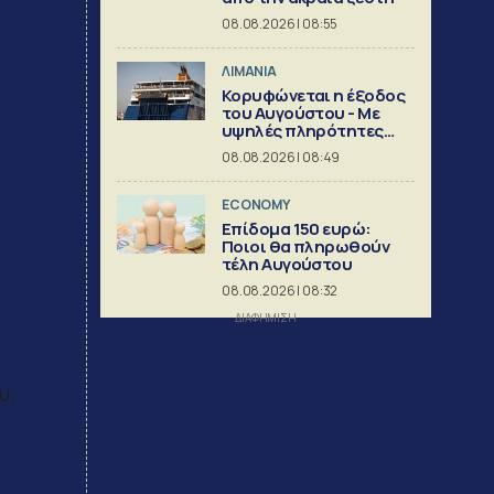
08.08.2026 | 08:55
ΛΙΜΑΝΙΑ
Κορυφώνεται η έξοδος
του Αυγούστου - Με
υψηλές πληρότητες
αναχωρούν τα πλοία
08.08.2026 | 08:49
ECONOMY
Επίδομα 150 ευρώ:
Ποιοι θα πληρωθούν
τέλη Αυγούστου
08.08.2026 | 08:32
υ.