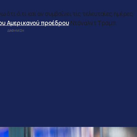
ω ότι ό,τι και αν συμβαίνει τις τελευταίες ημέρες
ου Αμερικανού προέδρου
Ντόναλντ Τραμπ.