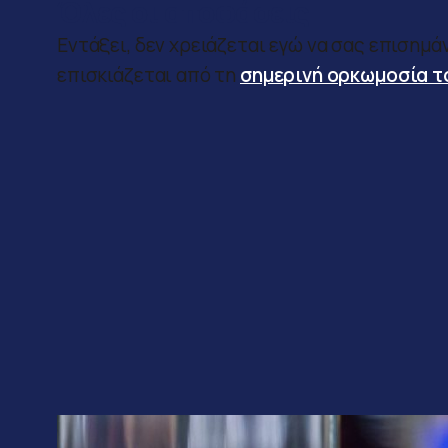
Όλες οι αποφάσεις
Εντάξει, δεν χρειάζεται εγώ να σας επισημάν
επισκιάζεται από τη
σημερινή ορκωμοσία τ