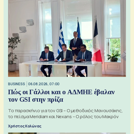
BUSINESS
06.08.2026, 07:00
Πώς οι Γάλλοι και ο ΑΔΜΗΕ έβαλαν
τον GSI στην πρίζα
Το παρασκήνιο για τον GSI – Ο μεθοδικός Μανουσάκης,
το πείσμα Meridiam και Nexans – Ο ρόλος του Μακρόν
Χρήστος Κολώνας