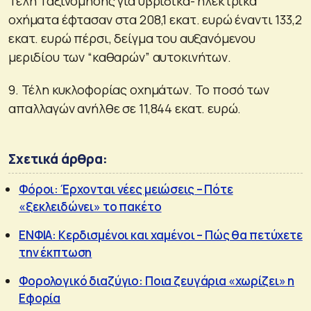
Τέλη Ταξινόμησης για υβριδικά- ηλεκτρικά
οχήματα έφτασαν στα 208,1 εκατ. ευρώ έναντι 133,2
εκατ. ευρώ πέρσι, δείγμα του αυξανόμενου
μεριδίου των “καθαρών” αυτοκινήτων.
9. Τέλη κυκλοφορίας οχημάτων. Το ποσό των
απαλλαγών ανήλθε σε 11,844 εκατ. ευρώ.
Σχετικά άρθρα:
Φόροι: Έρχονται νέες μειώσεις – Πότε
«ξεκλειδώνει» το πακέτο
ΕΝΦΙΑ: Κερδισμένοι και χαμένοι – Πώς θα πετύχετε
την έκπτωση
Φορολογικό διαζύγιο: Ποια ζευγάρια «χωρίζει» η
Εφορία