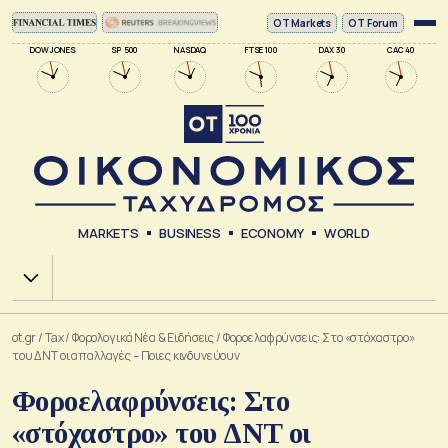
ΟΤ Markets
OT Forum
DOW JONES
SP 500
NASDAQ
FTSE 100
DAX 30
CAC 40
MARKETS
BUSINESS
ECONOMY
WORLD
Χ.Α.
ot.gr
/
Tax
/
Φορολογικά Νέα & Eιδήσεις
/
Φοροελαφρύνσεις: Στο «στόχαστρο»
του ΔΝΤ οι απαλλαγές – Ποιες κινδυνεύουν
Φοροελαφρύνσεις: Στο
«στόχαστρο» του ΔΝΤ οι