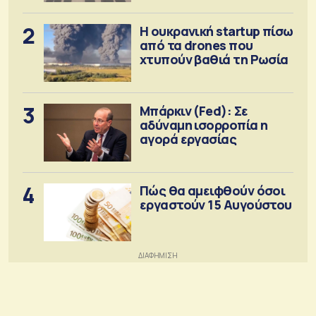
2
Η ουκρανική startup πίσω
από τα drones που
χτυπούν βαθιά τη Ρωσία
3
Μπάρκιν (Fed): Σε
αδύναμη ισορροπία η
αγορά εργασίας
4
Πώς θα αμειφθούν όσοι
εργαστούν 15 Αυγούστου