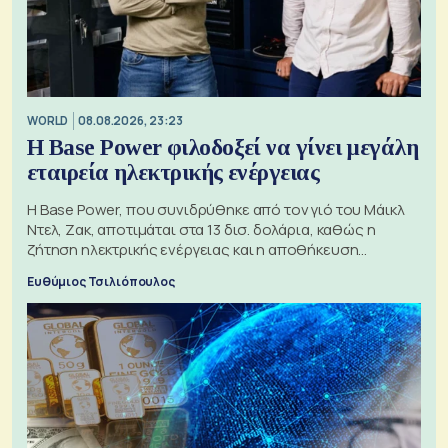
WORLD
08.08.2026, 23:23
Η Base Power φιλοδοξεί να γίνει μεγάλη
εταιρεία ηλεκτρικής ενέργειας
Η Base Power, που συνιδρύθηκε από τον γιό του Μάικλ
Ντελ, Ζακ, αποτιμάται στα 13 δισ. δολάρια, καθώς η
ζήτηση ηλεκτρικής ενέργειας και η αποθήκευση
μπαταριών αυξάνονται
Ευθύμιος Τσιλιόπουλος