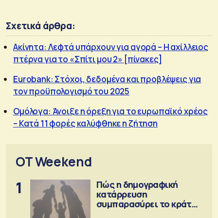
Σχετικά άρθρα:
Ακίνητα: Λεφτά υπάρχουν για αγορά – Η αχίλλειος
πτέρνα για το «Σπίτι μου 2» [πίνακες]
Eurobank: Στόχοι, δεδομένα και προβλέψεις για
τον προϋπολογισμό του 2025
Ομόλογα: Άνοιξε η όρεξη για το ευρωπαϊκό χρέος
– Κατά 11 φορές καλύφθηκε η ζήτηση
OT Weekend
1
Πώς η δημογραφική
κατάρρευση
συμπαρασύρει το κράτος
πρόνοιας