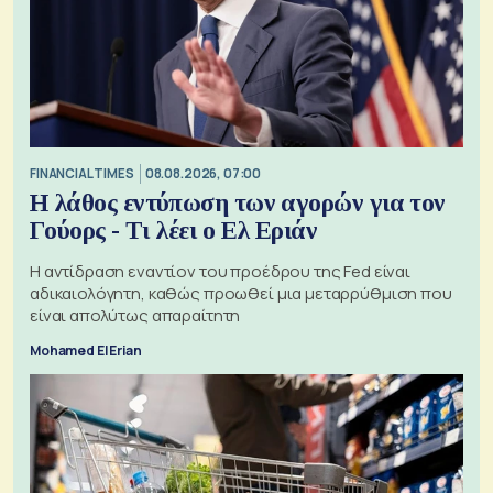
FINANCIAL TIMES
08.08.2026, 07:00
Η λάθος εντύπωση των αγορών για τον
Γούορς - Τι λέει ο Ελ Εριάν
Η αντίδραση εναντίον του προέδρου της Fed είναι
αδικαιολόγητη, καθώς προωθεί μια μεταρρύθμιση που
είναι απολύτως απαραίτητη
Mohamed El Erian