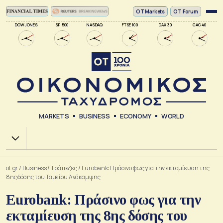
ΟΤ Markets
OT Forum
DOW JONES
SP 500
NASDAQ
FTSE 100
DAX 30
CAC 40
MARKETS
BUSINESS
ECONOMY
WORLD
Χ.Α.
ot.gr
/
Business
/
Τράπεζες
/
Eurobank: Πράσινο φως για την εκταμίευση της
8ης δόσης του Ταμείου Ανάκαμψης
Eurobank: Πράσινο φως για την
εκταμίευση της 8ης δόσης του