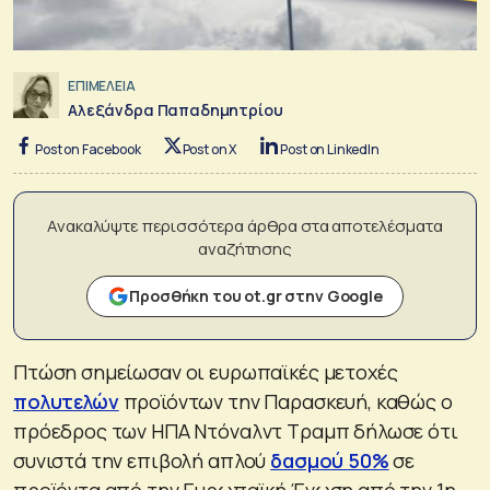
ΕΠΙΜΕΛΕΙΑ
Αλεξάνδρα Παπαδημητρίου
Post on Facebook
Post on X
Post on LinkedIn
Ανακαλύψτε περισσότερα άρθρα στα αποτελέσματα
αναζήτησης
Προσθήκη του ot.gr στην Google
Πτώση σημείωσαν οι ευρωπαϊκές μετοχές
πολυτελών
προϊόντων την Παρασκευή, καθώς ο
πρόεδρος των ΗΠΑ Ντόναλντ Τραμπ δήλωσε ότι
συνιστά την επιβολή απλού
δασμού 50%
σε
προϊόντα από την Ευρωπαϊκή Ένωση από την 1η