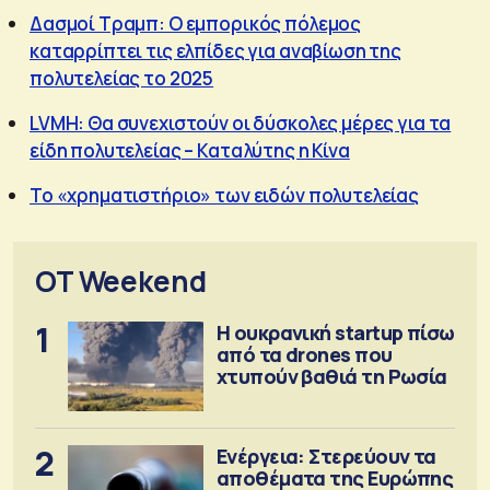
Δασμοί Τραμπ: Ο εμπορικός πόλεμος
καταρρίπτει τις ελπίδες για αναβίωση της
πολυτελείας το 2025
LVMH: Θα συνεχιστούν οι δύσκολες μέρες για τα
είδη πολυτελείας – Καταλύτης η Κίνα
Το «χρηματιστήριο» των ειδών πολυτελείας
OT Weekend
1
Η ουκρανική startup πίσω
από τα drones που
χτυπούν βαθιά τη Ρωσία
2
Ενέργεια: Στερεύουν τα
αποθέματα της Ευρώπης