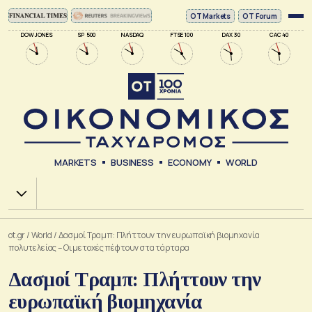
ΟΤ Markets
OT Forum
DOW JONES
SP 500
NASDAQ
FTSE 100
DAX 30
CAC 40
MARKETS
BUSINESS
ECONOMY
WORLD
Χ.Α.
ot.gr
/
World
/
Δασμοί Τραμπ: Πλήττουν την ευρωπαϊκή βιομηχανία
πολυτελείας – Οι μετοχές πέφτουν στα τάρταρα
Δασμοί Τραμπ: Πλήττουν την
ευρωπαϊκή βιομηχανία