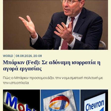
WORLD
08.08.2026, 20:08
Μπάρκιν (Fed): Σε αδύναμη ισορροπία η
αγορά εργασίας
Πώς ο Μπάρκιν προσομοιάζει την νομισματική πολιτική με
την ιστιοπλοΐα