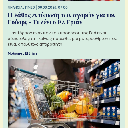
FINANCIAL TIMES
08.08.2026, 07:00
Η λάθος εντύπωση των αγορών για τον
Γούορς - Τι λέει ο Ελ Εριάν
Η αντίδραση εναντίον του προέδρου της Fed είναι
αδικαιολόγητη, καθώς προωθεί μια μεταρρύθμιση που
είναι απολύτως απαραίτητη
Mohamed El Erian