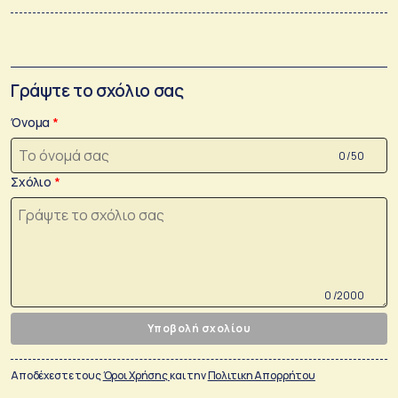
Γράψτε το σχόλιο σας
Όνομα
0 /50
Σχόλιο
0 /2000
Υποβολή σχολίου
Αποδέχεστε τους
Όροι Χρήσης
και την
Πολιτικη Απορρήτου