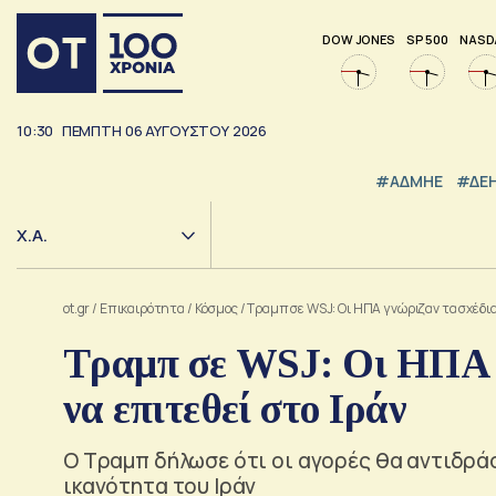
DOW JONES
SP 500
NASD
10:30
ΠΕΜΠΤΗ
06
ΑΥΓΟΥΣΤΟΥ
2026
#ΑΔΜΗΕ
#ΔΕ
Χ.Α.
ot.gr
/
Επικαιρότητα
/
Κόσμος
/
Τραμπ σε WSJ: Οι ΗΠΑ γνώριζαν τα σχέδια 
Τραμπ σε WSJ: Οι ΗΠΑ γ
να επιτεθεί στο Ιράν
Ο Τραμπ δήλωσε ότι οι αγορές θα αντιδράσ
ικανότητα του Ιράν