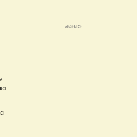
ν
μια
ια