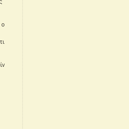
ς
 ο
τι
ίν