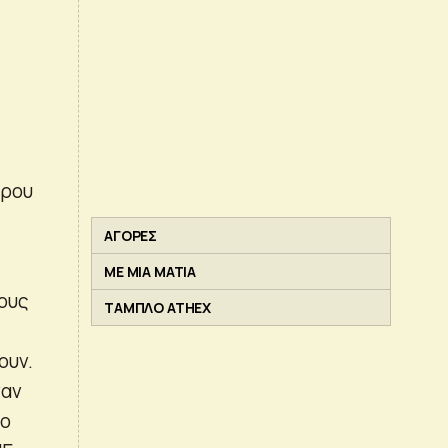
δρου
ΑΓΟΡΕΣ
ΜΕ ΜΙΑ ΜΑΤΙΑ
Τους
ΤΑΜΠΛΟ ATHEX
ουν.
ναν
ρο