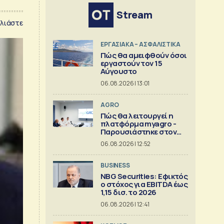
Stream
λιάστε
ΕΡΓΑΣΙΑΚΑ – ΑΣΦΑΛΙΣΤΙΚΑ
Πώς θα αμειφθούν όσοι
εργαστούν τον 15
Αύγουστο
06.08.2026 | 13:01
AGRO
Πώς θα λειτουργεί η
πλατφόρμα myagro -
Παρουσιάστηκε στον
Μητσοτάκη
06.08.2026 | 12:52
BUSINESS
NBG Securities: Εφικτός
ο στόχος για EBITDA έως
1,15 δισ. το 2026
06.08.2026 | 12:41