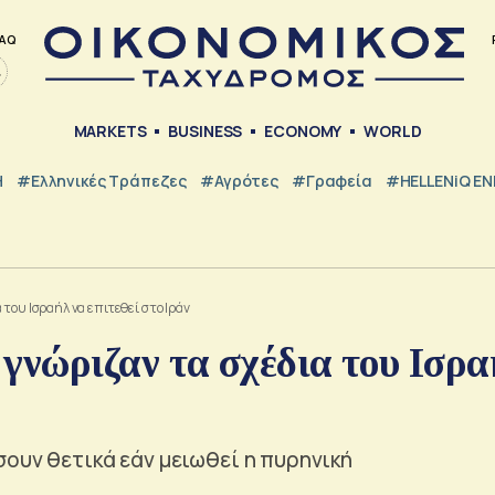
AQ
MARKETS
BUSINESS
ECONOMY
WORLD
Η
#ελληνικές Τράπεζες
#Αγρότες
#Γραφεία
#HELLENiQ E
του Ισραήλ να επιτεθεί στο Ιράν
νώριζαν τα σχέδια του Ισρα
ουν θετικά εάν μειωθεί η πυρηνική