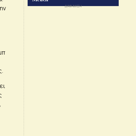
την
μπ
ς.
ει
ς
,