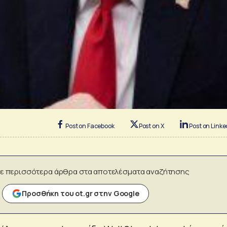
Post on Facebook
Post on X
Post on Linke
ε περισσότερα άρθρα στα αποτελέσματα αναζήτησης
Προσθήκη του ot.gr στην Google