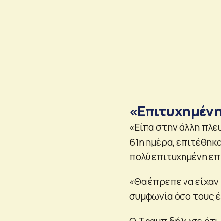
«Επιτυχημένη
«Είπα στην άλλη πλευ
61η ημέρα, επιτέθηκα
πολύ επιτυχημένη επ
«Θα έπρεπε να είχαν 
συμφωνία όσο τους έ
Ο Τραμπ δήλωσε ότι 