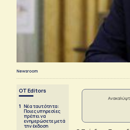
Newsroom
OT Editors
Ανακαλύψτ
1
Νέα ταυτότητα:
Ποιες υπηρεσίες
πρέπει να
ενημερώσετε μετά
την έκδοση