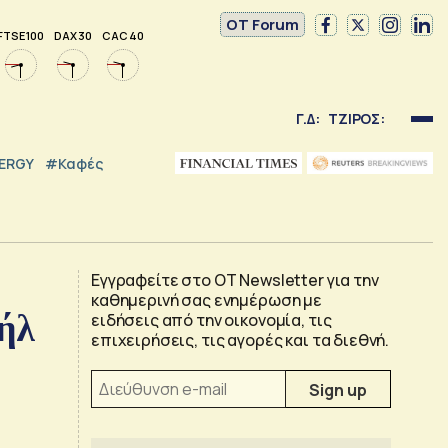
OT Forum
FTSE 100
DAX 30
CAC 40
Γ.Δ:
ΤΖΙΡΟΣ:
NERGY
#καφές
Εγγραφείτε στο OT Newsletter για την
καθημερινή σας ενημέρωση με
ήλ
ειδήσεις από την οικονομία, τις
επιχειρήσεις, τις αγορές και τα διεθνή.