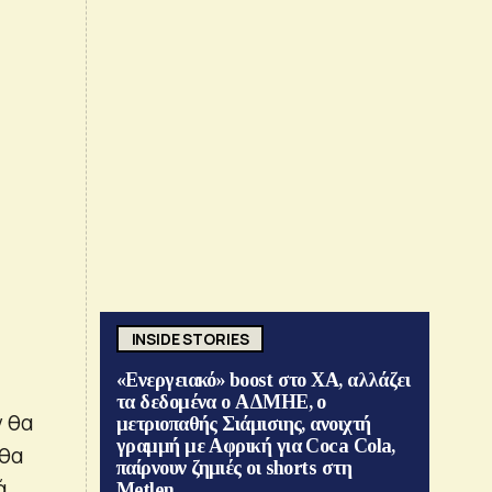
INSIDE STORIES
«Ενεργειακό» boost στο ΧΑ, αλλάζει
τα δεδομένα ο ΑΔΜΗΕ, ο
ν θα
μετριοπαθής Σιάμισιης, ανοιχτή
γραμμή με Αφρική για Coca Cola,
 θα
παίρνουν ζημιές οι shorts στη
ά.
Metlen