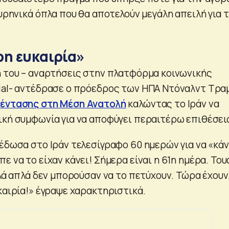
πυρηνικά όπλα που θα αποτελούν μεγάλη απειλή για 
ρη ευκαιρία»
ή του – αναρτήσεις στην πλατφόρμα κοινωνικής
ial- αντέδρασε ο πρόεδρος των ΗΠΑ Ντόναλντ Τρα
 έντασης στη Μέση Ανατολή
καλώντας το Ιράν να
ική συμφωνία για να αποφύγει περαιτέρω επιθέσει
έδωσα στο Ιράν τελεσίγραφο 60 ημερών για να «κάν
ε να το είχαν κάνει! Σήμερα είναι η 61η ημέρα. Του
λλά απλά δεν μπορούσαν να το πετύχουν. Τώρα έχουν
καιρία!» έγραψε χαρακτηριστικά.