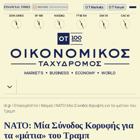
ΟΤ Markets
OT Forum
DOW JONES
SP 500
NASDAQ
FTSE 100
DAX 30
CAC 40
MARKETS
BUSINESS
ECONOMY
WORLD
Χ.Α.
ot.gr
/
Επικαιρότητα
/
Κόσμος
/
ΝΑΤΟ: Μία Σύνοδος Κορυφής για τα «μάτια» του
Τραμπ
ΝΑΤΟ: Μία Σύνοδος Κορυφής για
τα «μάτια» του Τραμπ