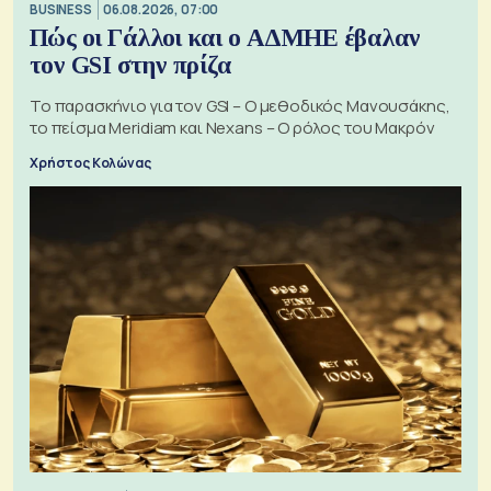
BUSINESS
06.08.2026, 07:00
Πώς οι Γάλλοι και ο ΑΔΜΗΕ έβαλαν
τον GSI στην πρίζα
Το παρασκήνιο για τον GSI – Ο μεθοδικός Μανουσάκης,
το πείσμα Meridiam και Nexans – Ο ρόλος του Μακρόν
Χρήστος Κολώνας