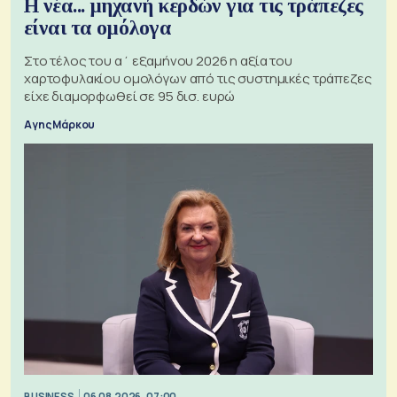
Η νέα... μηχανή κερδών για τις τράπεζες
είναι τα ομόλογα
Στο τέλος του α΄ εξαμήνου 2026 η αξία του
χαρτοφυλακίου ομολόγων από τις συστημικές τράπεζες
είχε διαμορφωθεί σε 95 δισ. ευρώ
Αγης Μάρκου
BUSINESS
06.08.2026, 07:00