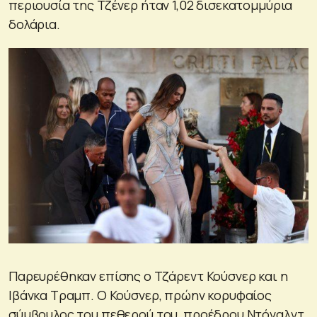
περιουσία της Τζένερ ήταν 1,02 δισεκατομμύρια
δολάρια.
Παρευρέθηκαν επίσης ο Τζάρεντ Κούσνερ και η
Ιβάνκα Τραμπ. Ο Κούσνερ, πρώην κορυφαίος
σύμβουλος του πεθερού του, προέδρου Ντόναλντ