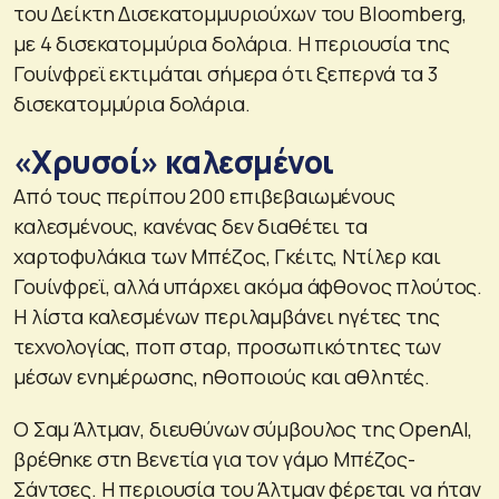
του Δείκτη Δισεκατομμυριούχων του Bloomberg,
με 4 δισεκατομμύρια δολάρια. Η περιουσία της
Γουίνφρεϊ εκτιμάται σήμερα ότι ξεπερνά τα 3
δισεκατομμύρια δολάρια.
«Χρυσοί» καλεσμένοι
Από τους περίπου 200 επιβεβαιωμένους
καλεσμένους, κανένας δεν διαθέτει τα
χαρτοφυλάκια των Μπέζος, Γκέιτς, Ντίλερ και
Γουίνφρεϊ, αλλά υπάρχει ακόμα άφθονος πλούτος.
Η λίστα καλεσμένων περιλαμβάνει ηγέτες της
τεχνολογίας, ποπ σταρ, προσωπικότητες των
μέσων ενημέρωσης, ηθοποιούς και αθλητές.
Ο Σαμ Άλτμαν, διευθύνων σύμβουλος της OpenAI,
βρέθηκε στη Βενετία για τον γάμο Μπέζος-
Σάντσες. Η περιουσία του Άλτμαν φέρεται να ήταν