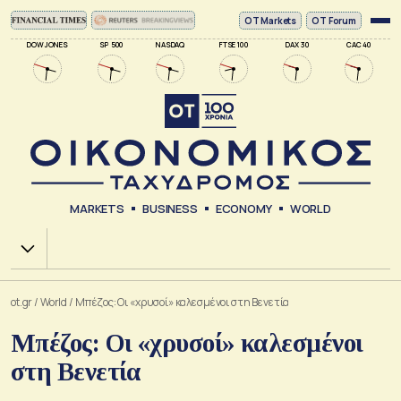
ΟΤ Markets
OT Forum
DOW JONES
SP 500
NASDAQ
FTSE 100
DAX 30
CAC 40
MARKETS
BUSINESS
ECONOMY
WORLD
Χ.Α.
ot.gr
/
World
/
Μπέζος: Οι «χρυσοί» καλεσμένοι στη Βενετία
Μπέζος: Οι «χρυσοί» καλεσμένοι
στη Βενετία