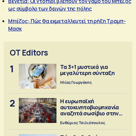
Βενετία: Οι ντόπιοι βλέπουν τον γάμο του Μπέζος
ως σύμβολο των δεινών της πόλης
Μπέζος: Πώς θα εκμεταλλευτεί τη ρήξη Τραμπ-
Μασκ
OT Editors
1
Τα 3+1 μυστικά για
μεγαλύτερη σύνταξη
Ηλίας Γεωργάκης
2
Η ευρωπαϊκή
αυτοκινητοβιομηχανία
αναζητά σωσίβιο στην
Κίνα
Ευθύμιος Τσιλιόπουλος