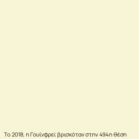
Το 2018, η Γουίνφρεϊ βρισκόταν στην 494η θέση