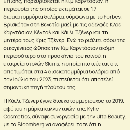
Επίσης, παρευρίσκεται η Κιμ Καρντάσιαν, η
περιουσία της οποίας εκτιμάται σε 1,7
δισεκατομμύρια δολάρια, σύμφωνα με το Forbes.
Βρισκόταν στη Βενετία μαζί με τις αδελφές Κλόε
Καρντάσιαν, Κένταλ και Κάιλι Τζένερ και τη
μητέρα τους Κρις Τζένερ. Ενώ το ριάλιτι σόου της
οικογένειας ώθησε την Κιμ Καρντάσιαν ακόμη
περισσότερο στο προσκήνιο του κοινού, η
εταιρεία στολών Skims, η οποία πιστεύεται ότι
αποτιμάται στα 4 δισεκατομμύρια δολάρια από
τον Ιούλιο του 2023, πιστεύεται ότι αποτελεί
σημαντική πηγή πλούτου της.
Η Κάιλι Τζένερ έγινε δισεκατομμυριούχος το 2019,
αφότου η μάρκα καλλυντικών της, Kylie
Cosmetics, σύναψε συνεργασία με την Ulta Beauty,
με το Bloomberg να αναφέρει τότε ότι η