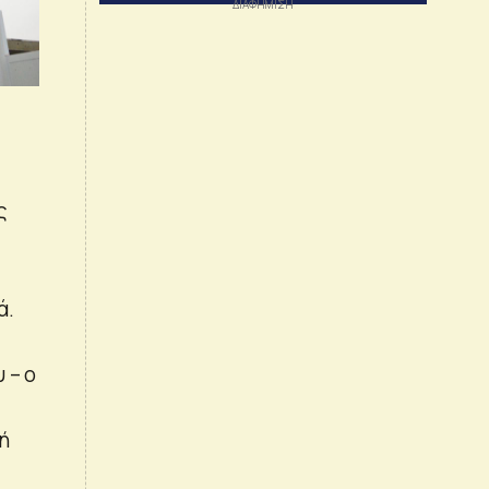
ς
ά.
 – ο
ή