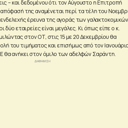
ις – και δεδομένου ότι τον Αύγουστο η Επιτροπή
η απόφασή της αναμένεται περί τα τέλη του Νοεμβρ
ει ενδελεχής έρευνα της αγοράς των γαλακτοκομικώ
οι δύο εταιρείες είναι μεγάλες. Κι όπως είπε ο κ.
ιλώντας στον ΟΤ, στις 15 με 20 Δεκεμβρίου θα
ολή του τιμήματος και επισήμως από τον Ιανουάρι
Ε θα ανήκει στον όμιλο των αδελφών Σαράντη.