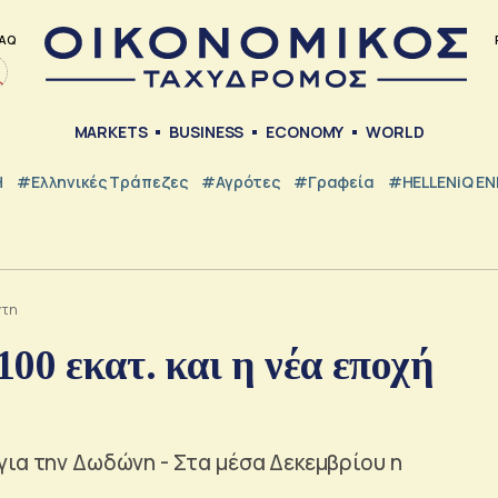
AQ
MARKETS
BUSINESS
ECONOMY
WORLD
Η
#ελληνικές Τράπεζες
#Αγρότες
#Γραφεία
#HELLENiQ E
ντη
00 εκατ. και η νέα εποχή
ια την Δωδώνη - Στα μέσα Δεκεμβρίου η