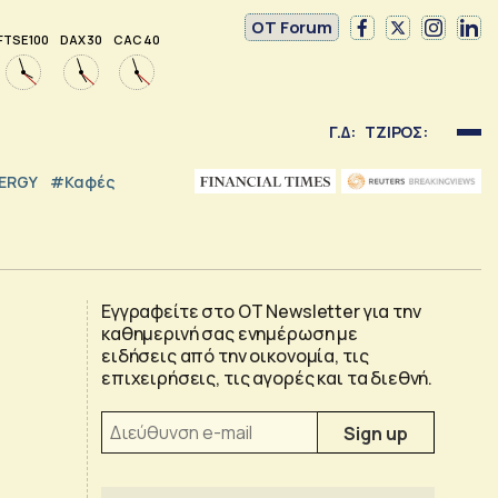
OT Forum
FTSE 100
DAX 30
CAC 40
Γ.Δ:
ΤΖΙΡΟΣ:
NERGY
#καφές
Εγγραφείτε στο OT Newsletter για την
καθημερινή σας ενημέρωση με
ειδήσεις από την οικονομία, τις
επιχειρήσεις, τις αγορές και τα διεθνή.