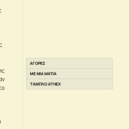
ς
ς
η
ΑΓΟΡΕΣ
ης
ΜΕ ΜΙΑ ΜΑΤΙΑ
αν
ΤΑΜΠΛΟ ATHEX
το
η