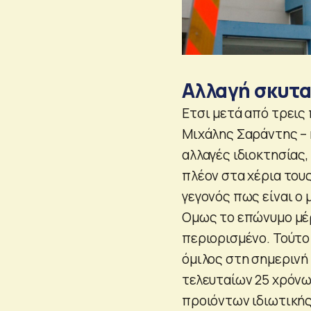
Αλλαγή σκυτ
Ετσι μετά από τρεις
Μιχάλης Σαράντης – η
αλλαγές ιδιοκτησίας,
πλέον στα χέρια τους
γεγονός πως είναι ο
Ομως το επώνυμο μέρ
περιορισμένο. Τούτο 
όμιλος στη σημερινή
τελευταίων 25 χρόνω
προιόντων ιδιωτικής