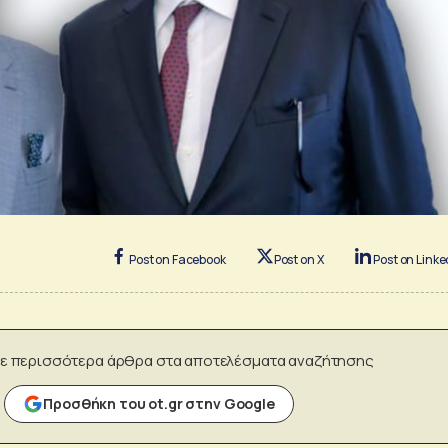
Post on Facebook
Post on X
Post on Linke
ε περισσότερα άρθρα στα αποτελέσματα αναζήτησης
Προσθήκη του ot.gr στην Google