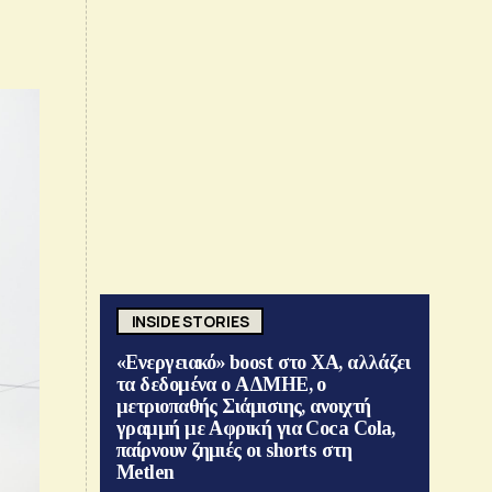
INSIDE STORIES
«Ενεργειακό» boost στο ΧΑ, αλλάζει
τα δεδομένα ο ΑΔΜΗΕ, ο
μετριοπαθής Σιάμισιης, ανοιχτή
γραμμή με Αφρική για Coca Cola,
παίρνουν ζημιές οι shorts στη
Metlen