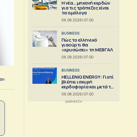
Η νέα... μηχανή κερδών
για τις τράπεζες είναι
τα ομόλογα
06.08.2026 | 07:00
BUSINESS
Πώς το ελληνικό
γιαούρτι θα
«χρυσώσει» τη ΜΕΒΓΑΛ
06.08.2026 | 07:00
BUSINESS
HELLENiQ ENERGY: Γιατί
dIn
βλέπει ισχυρή
κερδοφορία και μετά το
2026
06.08.2026 | 07:00