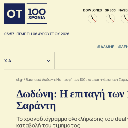
DOW JONES
SP 500
NASD
05:57
ΠΕΜΠΤΗ
06
ΑΥΓΟΥΣΤΟΥ
2026
#ΑΔΜΗΕ
#ΔΕ
Χ.Α.
ot.gr
/
Business
/
Δωδώνη: Η επιταγή των 100 εκατ. και η νέα εποχή Σαρά
Δωδώνη: Η επιταγή των 1
Σαράντη
Το χρονοδιάγραμμα ολοκλήρωσης του deal γ
καταβολή του τιμήματος