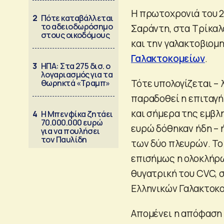
Η πρωτοχρονιά του 2
2
Πότε καταβάλλεται
το αδειοδωρόσημο
Σαράντη, στα Τρίκαλ
στους οικοδόμους
και την γαλακτοβιομ
Γαλακτοκομείων
.
3
ΗΠΑ: Στα 275 δισ. ο
λογαριασμός για τα
Τότε υπολογίζεται – λ
θωρηκτά «Τραμπ»
παραδοθεί η επιταγή 
και σήμερα της εμβλη
4
Η Μπενφίκα ζητάει
70.000.000 ευρώ
ευρώ δόθηκαν ήδη – 
για να πουλήσει
τον Παυλίδη
των δύο πλευρών. Τ
επισήμως η ολοκλήρω
θυγατρική του CVC, σ
Ελληνικών Γαλακτοκο
Απομένει η απόφαση 