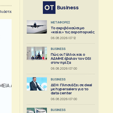
Business
λιάστε
ΜΕΤΑΦΟΡΕΣ
Το ακριβό καύσιμο
«καίει» τις αεροπορικές
06.08.2026 | 07:12
BUSINESS
Πώς οι Γάλλοι και ο
ΑΔΜΗΕ έβαλαν τον GSI
στην πρίζα
06.08.2026 | 07:00
BUSINESS
ΔΕΗ: Πλησιάζει σε deal
με hypersalers για το
data center
06.08.2026 | 07:00
BUSINESS