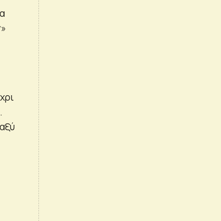
ια
ν»
έχρι
.
ταξύ