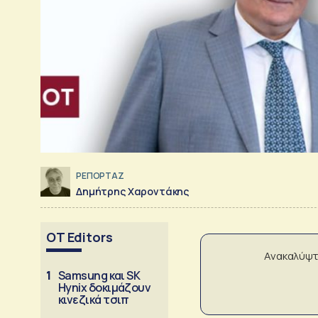
ΡΕΠΟΡΤΑΖ
Δημήτρης Χαροντάκης
OT Editors
Ανακαλύψτ
1
Samsung και SK
Hynix δοκιμάζουν
κινεζικά τσιπ