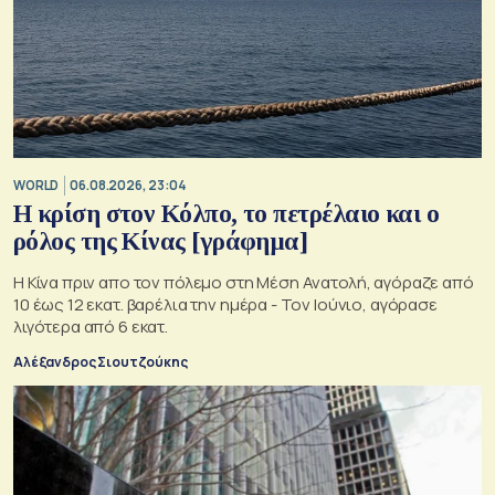
WORLD
06.08.2026, 23:04
Η κρίση στoν Κόλπο, το πετρέλαιο και ο
ρόλος της Κίνας [γράφημα]
Η Κίνα πριν απο τον πόλεμο στη Μέση Ανατολή, αγόραζε από
10 έως 12 εκατ. βαρέλια την ημέρα - Τον Ιούνιο, αγόρασε
λιγότερα από 6 εκατ.
Αλέξανδρος Σιουτζούκης