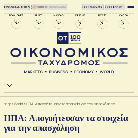
ΟΤ Markets
OT Forum
DOW JONES
SP 500
NASDAQ
FTSE 100
DAX 30
CAC 40
MARKETS
BUSINESS
ECONOMY
WORLD
Χ.Α.
ot.gr
/
World
/
ΗΠΑ: Απογοήτευσαν τα στοιχεία για την απασχόληση
ΗΠΑ: Απογοήτευσαν τα στοιχεία
για την απασχόληση