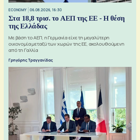
ECONOMY
06.08.2026, 16:30
Στα 18,8 τρισ. το ΑΕΠ της ΕΕ - Η θέση
της Ελλάδας
Με βάση το ΑΕΠ, η Γερμανία είχε τη μεγαλύτερη
οικονομία μεταξύ των χωρών της ΕΕ, ακολουθούμενη
από τη Γαλλία
Γρηγόρης Τραγγανίδας