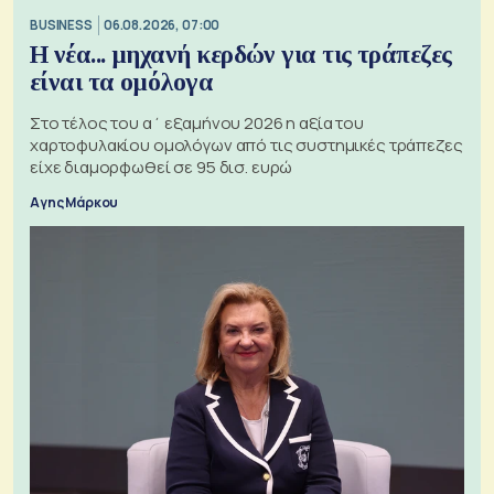
BUSINESS
06.08.2026, 07:00
Η νέα... μηχανή κερδών για τις τράπεζες
είναι τα ομόλογα
Στο τέλος του α΄ εξαμήνου 2026 η αξία του
χαρτοφυλακίου ομολόγων από τις συστημικές τράπεζες
είχε διαμορφωθεί σε 95 δισ. ευρώ
Αγης Μάρκου