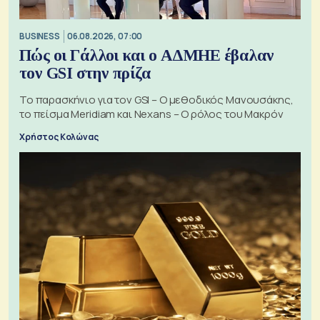
BUSINESS
06.08.2026, 07:00
Πώς οι Γάλλοι και ο ΑΔΜΗΕ έβαλαν
τον GSI στην πρίζα
Το παρασκήνιο για τον GSI – Ο μεθοδικός Μανουσάκης,
το πείσμα Meridiam και Nexans – Ο ρόλος του Μακρόν
Χρήστος Κολώνας