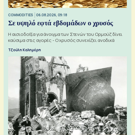
COMMODITIES
06.08.2026, 09:18
Σε υψηλό εφτά εβδομάδων ο χρυσός
Η αισιοδοξία για άνοιγμα των Στενών του Ορμούζ δίνει
καύσιμα στις αγορές - Ο χρυσός συνεχίζει ανοδικά
Τζούλη Καλημέρη