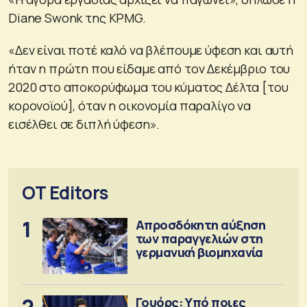
Diane Swonk της KPMG.
«Δεν είναι ποτέ καλό να βλέπουμε ύφεση και αυτή
ήταν η πρώτη που είδαμε από τον Δεκέμβριο του
2020 στο αποκορύφωμα του κύματος Δέλτα [του
κορονοϊού], όταν η οικονομία παραλίγο να
εισέλθει σε διπλή ύφεση».
OT Editors
1
Απροσδόκητη αύξηση
των παραγγελιών στη
γερμανική βιομηχανία
2
Γουόρς: Υπό ποιες