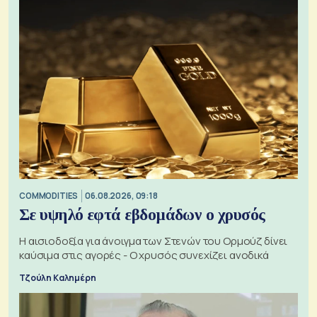
COMMODITIES
06.08.2026, 09:18
Σε υψηλό εφτά εβδομάδων ο χρυσός
Η αισιοδοξία για άνοιγμα των Στενών του Ορμούζ δίνει
καύσιμα στις αγορές - Ο χρυσός συνεχίζει ανοδικά
Τζούλη Καλημέρη