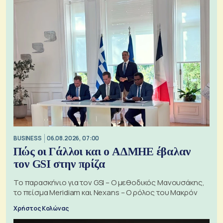
BUSINESS
06.08.2026, 07:00
Πώς οι Γάλλοι και ο ΑΔΜΗΕ έβαλαν
τον GSI στην πρίζα
Το παρασκήνιο για τον GSI – Ο μεθοδικός Μανουσάκης,
το πείσμα Meridiam και Nexans – Ο ρόλος του Μακρόν
Χρήστος Κολώνας