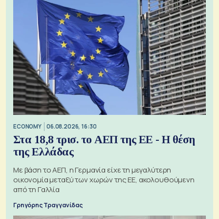
ECONOMY
06.08.2026, 16:30
Στα 18,8 τρισ. το ΑΕΠ της ΕΕ - Η θέση
της Ελλάδας
Με βάση το ΑΕΠ, η Γερμανία είχε τη μεγαλύτερη
οικονομία μεταξύ των χωρών της ΕΕ, ακολουθούμενη
από τη Γαλλία
Γρηγόρης Τραγγανίδας