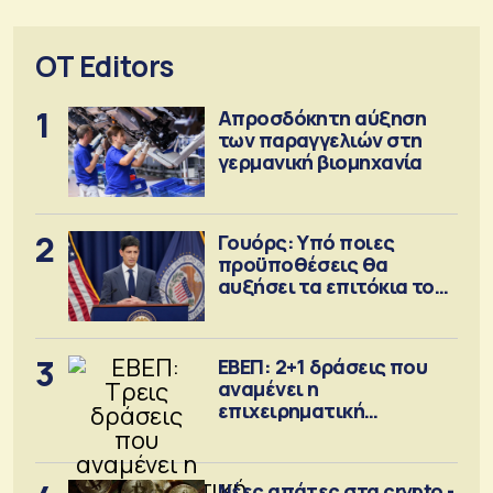
OT Editors
1
Απροσδόκητη αύξηση
των παραγγελιών στη
γερμανική βιομηχανία
2
Γουόρς: Υπό ποιες
προϋποθέσεις θα
αυξήσει τα επιτόκια τον
Σεπτέμβριο
3
ΕΒΕΠ: 2+1 δράσεις που
αναμένει η
επιχειρηματική
κοινότητα
Νέες απάτες στα crypto -