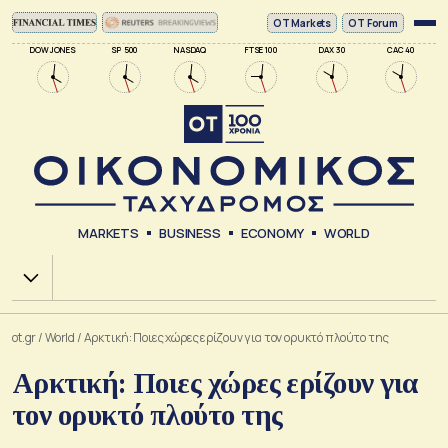
ΟΤ Markets
OT Forum
DOW JONES
SP 500
NASDAQ
FTSE 100
DAX 30
CAC 40
MARKETS
BUSINESS
ECONOMY
WORLD
Χ.Α.
ot.gr
/
World
/
Αρκτική: Ποιες χώρες ερίζουν για τον ορυκτό πλούτο της
Αρκτική: Ποιες χώρες ερίζουν για
τον ορυκτό πλούτο της