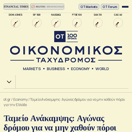
ΟΤ Markets
OT Forum
DOW JONES
SP 500
NASDAQ
FTSE 100
DAX 30
CAC 40
MARKETS
BUSINESS
ECONOMY
WORLD
Χ.Α.
ot.gr
/
Economy
/
Ταμείο Ανάκαμψης: Αγώνας δρόμου για να μην χαθούν πόροι
για την Ελλάδα
Ταμείο Ανάκαμψης: Αγώνας
δρόμου για να μην χαθούν πόροι