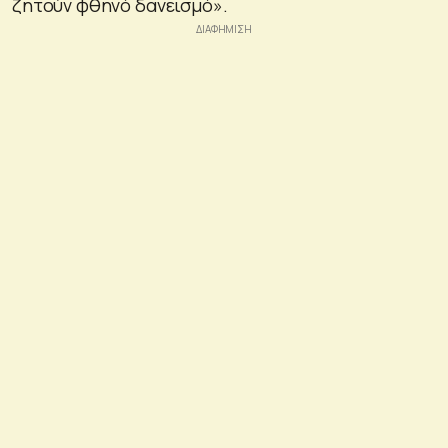
ζητούν φθηνό δανεισμό».