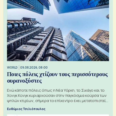
WORLD
09.08.2026, 08:00
Ποιες πόλεις χτίζουν τους περισσότερους
ουρανοξύστες
Ενώ κάποτε πόλεις όπως η Νέα Υόρκη, το Σικάγο και το
Χονγκ Κονγκ κυριαρχούσαν στην παγκόσμια κούρσα των
ψηλών κτιρίων, σήμερα το επίκεντρο έχει μετατοπιστεί
προς την Ασία
Ευθύμιος Τσιλιόπουλος