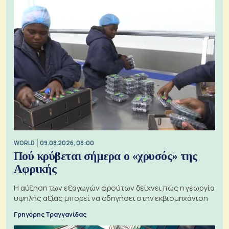
WORLD
09.08.2026, 08:00
Πού κρύβεται σήμερα ο «χρυσός» της
Αφρικής
Η αύξηση των εξαγωγών φρούτων δείχνει πώς η γεωργία
υψηλής αξίας μπορεί να οδηγήσει στην εκβιομηχάνιση
Γρηγόρης Τραγγανίδας