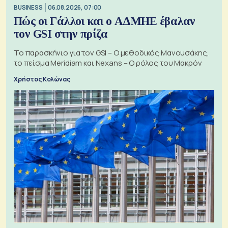
BUSINESS
06.08.2026, 07:00
Πώς οι Γάλλοι και ο ΑΔΜΗΕ έβαλαν
τον GSI στην πρίζα
Το παρασκήνιο για τον GSI – Ο μεθοδικός Μανουσάκης,
το πείσμα Meridiam και Nexans – Ο ρόλος του Μακρόν
Χρήστος Κολώνας