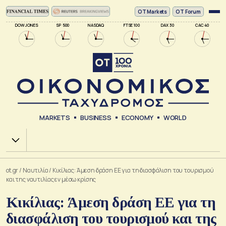
ΟΤ Markets
OT Forum
DOW JONES
SP 500
NASDAQ
FTSE 100
DAX 30
CAC 40
MARKETS
BUSINESS
ECONOMY
WORLD
Χ.Α.
ot.gr
/
Ναυτιλία
/
Κικίλιας: Άμεση δράση ΕΕ για τη διασφάλιση του τουρισμού
και της ναυτιλίας εν μέσω κρίσης
Κικίλιας: Άμεση δράση ΕΕ για τη
διασφάλιση του τουρισμού και της