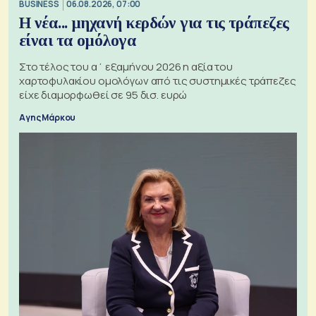
BUSINESS
06.08.2026, 07:00
Η νέα... μηχανή κερδών για τις τράπεζες
είναι τα ομόλογα
Στο τέλος του α΄ εξαμήνου 2026 η αξία του
χαρτοφυλακίου ομολόγων από τις συστημικές τράπεζες
είχε διαμορφωθεί σε 95 δισ. ευρώ
Αγης Μάρκου