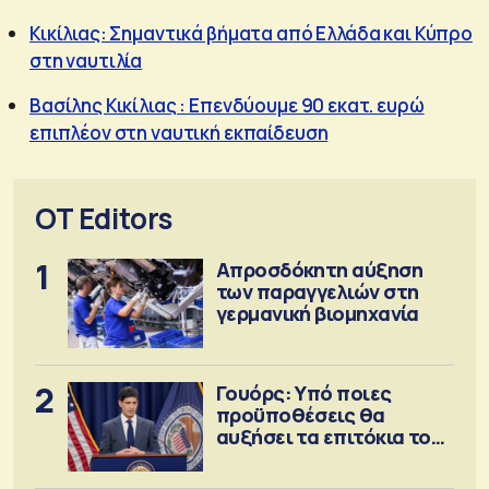
Κικίλιας: Σημαντικά βήματα από Ελλάδα και Κύπρο
στη ναυτιλία
Βασίλης Κικίλιας : Επενδύουμε 90 εκατ. ευρώ
επιπλέον στη ναυτική εκπαίδευση
OT Editors
1
Απροσδόκητη αύξηση
των παραγγελιών στη
γερμανική βιομηχανία
2
Γουόρς: Υπό ποιες
προϋποθέσεις θα
αυξήσει τα επιτόκια τον
Σεπτέμβριο