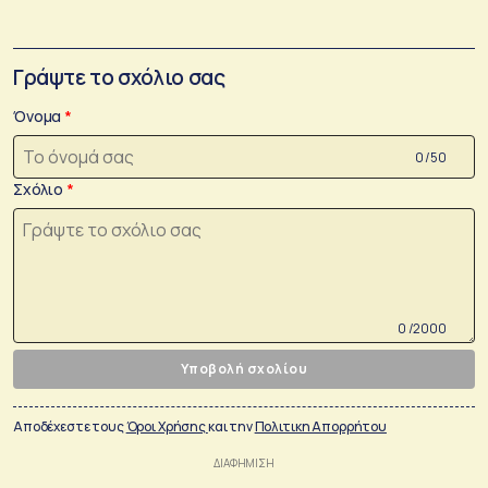
Γράψτε το σχόλιο σας
Όνομα
0 /50
Σχόλιο
0 /2000
Υποβολή σχολίου
Αποδέχεστε τους
Όροι Χρήσης
και την
Πολιτικη Απορρήτου