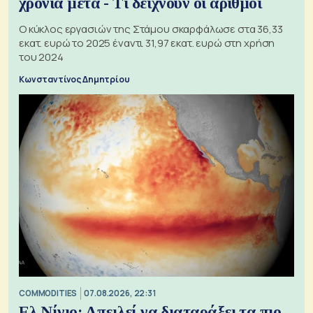
χρόνια μετά - Τι δείχνουν οι αριθμοί
Ο κύκλος εργασιών της Στάμου σκαρφάλωσε στα 36,33
εκατ. ευρώ το 2025 έναντι 31,97 εκατ. ευρώ στη χρήση
του 2024
Κωνσταντίνος Δημητρίου
COMMODITIES
07.08.2026, 22:31
Ελ Νίνιο: Απειλεί να διαταράξει τα πιο