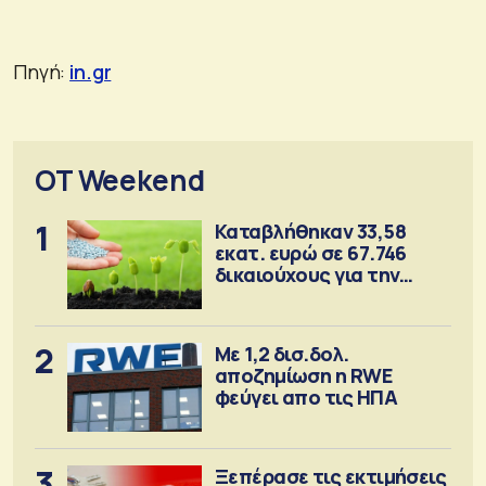
Πηγή:
in.gr
OT Weekend
1
Καταβλήθηκαν 33,58
εκατ. ευρώ σε 67.746
δικαιούχους για την
αγορά λιπασμάτων
2
Με 1,2 δισ.δολ.
αποζημίωση η RWE
φεύγει απο τις ΗΠΑ
3
Ξεπέρασε τις εκτιμήσεις