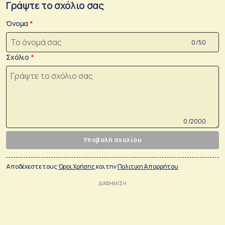
Γράψτε το σχόλιο σας
Όνομα
0 /50
Σχόλιο
0 /2000
Υποβολή σχολίου
Αποδέχεστε τους
Όροι Χρήσης
και την
Πολιτικη Απορρήτου