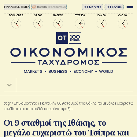
ΟΤ Markets
OT Forum
DOW JONES
SP 500
NASDAQ
FTSE 100
DAX 30
CAC 40
MARKETS
BUSINESS
ECONOMY
WORLD
Χ.Α.
ot.gr
/
Επικαιρότητα
/
Πολιτική
/
Οι 9 σταθμοί της Ιθάκης, το μεγάλο ευχαριστώ
του Τσίπρα και το ταξίδι που μόλις αρχίζει
Οι 9 σταθμοί της Ιθάκης, το
μεγάλο ευχαριστώ του Τσίπρα και