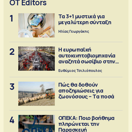
OT Editors
1
Τα 3+1 μυστικά για
μεγαλύτερη σύνταξη
Ηλίας Γεωργάκης
2
Η ευρωπαϊκή
αυτοκινητοβιομηχανία
αναζητά σωσίβιο στην
Κίνα
Ευθύμιος Τσιλιόπουλος
3
Πώς θα δοθούν
αποζημιώσεις για
ζωονόσους – Τα ποσά
4
ΟΠΕΚΑ: Ποιο βοήθημα
πληρώνεται την
Παρασκευή