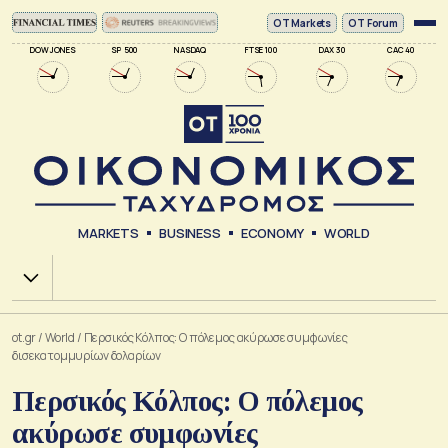
ΟΤ Markets
OT Forum
DOW JONES
SP 500
NASDAQ
FTSE 100
DAX 30
CAC 40
MARKETS
BUSINESS
ECONOMY
WORLD
Χ.Α.
ot.gr
/
World
/
Περσικός Κόλπος: Ο πόλεμος ακύρωσε συμφωνίες
δισεκατομμυρίων δολαρίων
Περσικός Κόλπος: Ο πόλεμος
ακύρωσε συμφωνίες