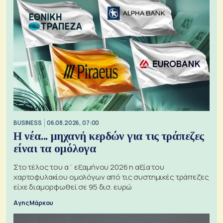
BUSINESS
06.08.2026, 07:00
Η νέα... μηχανή κερδών για τις τράπεζες
είναι τα ομόλογα
Στο τέλος του α΄ εξαμήνου 2026 η αξία του
χαρτοφυλακίου ομολόγων από τις συστημικές τράπεζες
είχε διαμορφωθεί σε 95 δισ. ευρώ
Αγης Μάρκου