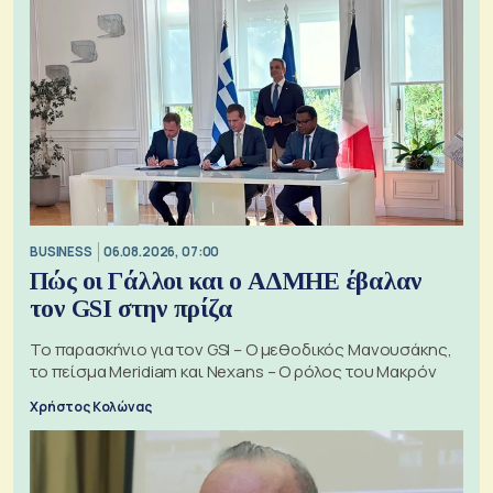
BUSINESS
06.08.2026, 07:00
Πώς οι Γάλλοι και ο ΑΔΜΗΕ έβαλαν
τον GSI στην πρίζα
Το παρασκήνιο για τον GSI – Ο μεθοδικός Μανουσάκης,
το πείσμα Meridiam και Nexans – Ο ρόλος του Μακρόν
Χρήστος Κολώνας