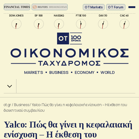
ΟΤ Markets
OT Forum
DOW JONES
SP 500
NASDAQ
FTSE 100
DAX 30
CAC 40
MARKETS
BUSINESS
ECONOMY
WORLD
Χ.Α.
ot.gr
/
Business
/
Yalco: Πώς θα γίνει η κεφαλαιακή ενίσχυση – Η έκθεση του
διοικητικού συμβουλίου
Yalco: Πώς θα γίνει η κεφαλαιακή
ενίσχυση – Η έκθεση του