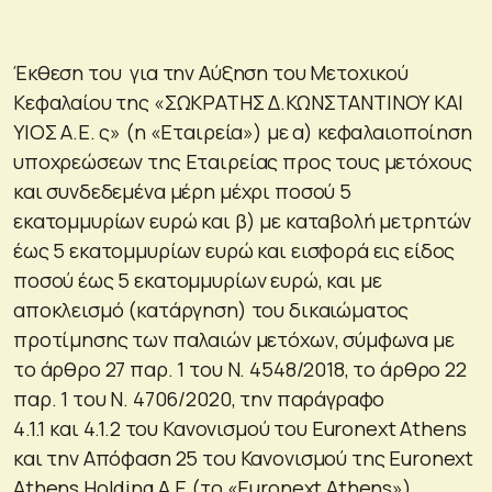
Έκθεση του για την Αύξηση του Μετοχικού
Κεφαλαίου της «ΣΩΚΡΑΤΗΣ Δ.ΚΩΝΣΤΑΝΤΙΝΟΥ ΚΑΙ
ΥΙΟΣ Α.Ε. ς» (η «Εταιρεία») με α) κεφαλαιοποίηση
υποχρεώσεων της Εταιρείας προς τους μετόχους
και συνδεδεμένα μέρη μέχρι ποσού 5
εκατομμυρίων ευρώ και β) με καταβολή μετρητών
έως 5 εκατομμυρίων ευρώ και εισφορά εις είδος
ποσού έως 5 εκατομμυρίων ευρώ, και με
αποκλεισμό (κατάργηση) του δικαιώματος
προτίμησης των παλαιών μετόχων, σύμφωνα με
το άρθρο 27 παρ. 1 του Ν. 4548/2018, το άρθρο 22
παρ. 1 του Ν. 4706/2020, την παράγραφο
4.1.1 και 4.1.2 του Κανονισμού του Euronext Athens
και την Απόφαση 25 του Κανονισμού της Euronext
Athens Holding Α.Ε (το «Euronext Athens»).