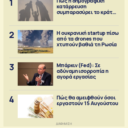
1
Πώς η δημογραφική
κατάρρευση
συμπαρασύρει το κράτος
πρόνοιας
2
Η ουκρανική startup πίσω
από τα drones που
χτυπούν βαθιά τη Ρωσία
3
Μπάρκιν (Fed): Σε
αδύναμη ισορροπία η
αγορά εργασίας
4
Πώς θα αμειφθούν όσοι
εργαστούν 15 Αυγούστου