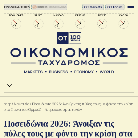
ΟΤ Markets
OT Forum
DOW JONES
SP 500
NASDAQ
FTSE 100
DAX 30
CAC 40
MARKETS
BUSINESS
ECONOMY
WORLD
Χ.Α.
ot.gr
/
Ναυτιλία
/
Ποσειδώνια 2026: Άνοιξαν τις πύλες τους με φόντο την κρίση
στα Στενά του Ορμούζ – Και ρεκόρ συμμετοχών
Ποσειδώνια 2026: Άνοιξαν τις
πύλες τους με φόντο την κρίση στα