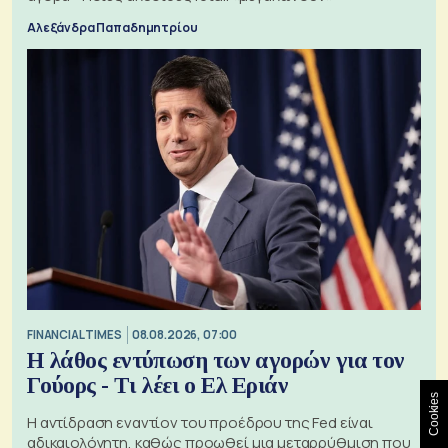
Αλεξάνδρα Παπαδημητρίου
FINANCIAL TIMES
08.08.2026, 07:00
Η λάθος εντύπωση των αγορών για τον
Γούορς - Τι λέει ο Ελ Εριάν
Cookies
Η αντίδραση εναντίον του προέδρου της Fed είναι
αδικαιολόγητη, καθώς προωθεί μια μεταρρύθμιση που