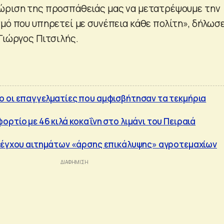
ώριση της προσπάθειάς μας να μετατρέψουμε την
σμό που υπηρετεί με συνέπεια κάθε πολίτη», δήλωσε
Γιώργος Πιτσιλής.
 οι επαγγελματίες που αμφισβήτησαν τα τεκμήρια
ρτίο με 46 κιλά κοκαΐνη στο λιμάνι του Πειραιά
ελέγχου αιτημάτων «άρσης επικάλυψης» αγροτεμαχίων