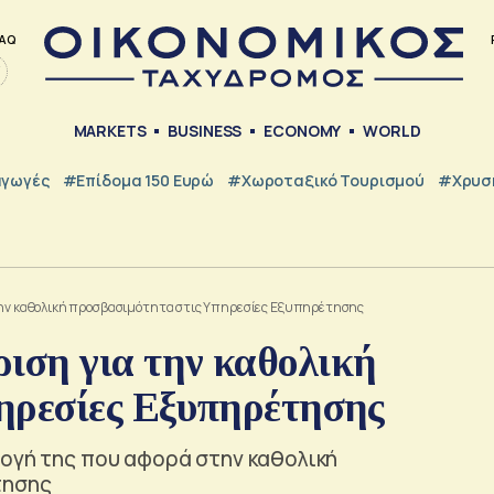
AQ
MARKETS
BUSINESS
ECONOMY
WORLD
γωγές
#Επίδομα 150 Ευρώ
#Χωροταξικό Τουρισμού
#Χρυσή
την καθολική προσβασιμότητα στις Υπηρεσίες Εξυπηρέτησης
ιση για την καθολική
ηρεσίες Εξυπηρέτησης
μογή της που αφορά στην καθολική
τησης