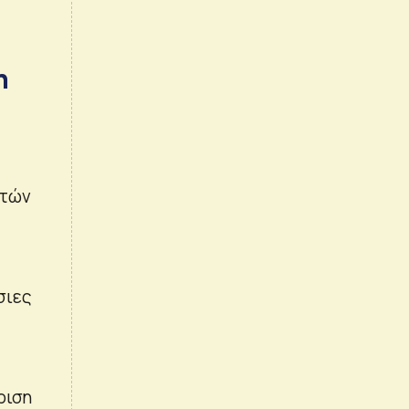
η
ιτών
σιες
ριση