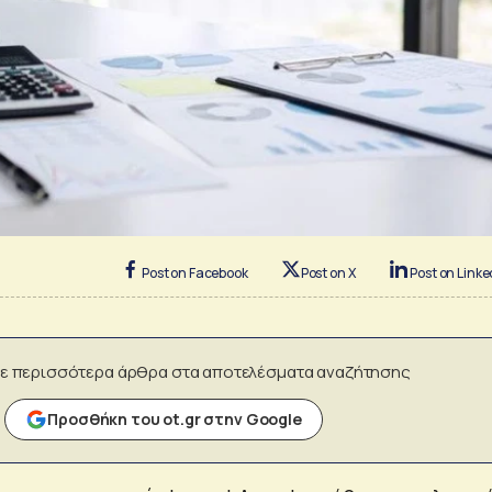
Post on Facebook
Post on X
Post on Linke
ε περισσότερα άρθρα στα αποτελέσματα αναζήτησης
Προσθήκη του ot.gr στην Google