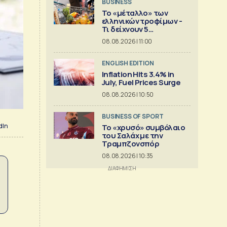
BUSINESS
Το «μέταλλο» των
ελληνικών τροφίμων -
Τι δείχνουν 5
ισολογισμοί
08.08.2026 | 11:00
ENGLISH EDITION
Inflation Hits 3.4% in
July, Fuel Prices Surge
08.08.2026 | 10:50
BUSINESS OF SPORT
dIn
Το «χρυσό» συμβόλαιο
του Σαλάχ με την
Τραμπζονσπόρ
08.08.2026 | 10:35