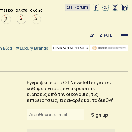
OT Forum
FTSE 100
DAX 30
CAC 40
Γ.Δ:
ΤΖΙΡΟΣ:
 Βίζα
#luxury Brands
Εγγραφείτε στο OT Newsletter για την
καθημερινή σας ενημέρωση με
ειδήσεις από την οικονομία, τις
επιχειρήσεις, τις αγορές και τα διεθνή.