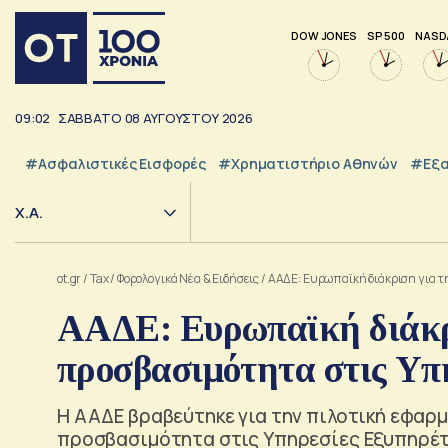
DOW JONES
SP 500
NASD
09:02
ΣΑΒΒΑΤΟ
08
ΑΥΓΟΥΣΤΟΥ
2026
#Ασφαλιστικές Εισφορές
#Χρηματιστήριο Αθηνών
#εξα
Χ.Α.
ot.gr
/
Tax
/
Φορολογικά Νέα & Eιδήσεις
/
ΑΑΔΕ: Ευρωπαϊκή διάκριση για 
ΑΑΔΕ: Ευρωπαϊκή διάκρ
προσβασιμότητα στις Υπ
Η ΑΑΔΕ βραβεύτηκε για την πιλοτική εφαρ
προσβασιμότητα στις Υπηρεσίες Εξυπηρέ