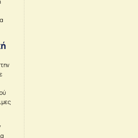
ή
ία
χή
στην
ε
ού
ιμες
ν
ια