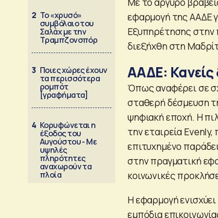
Με το αργυρό βραβεί
2
Το «χρυσό»
εφαρμογή της ΑΑΔΕ γ
συμβόλαιο του
Εξυπηρέτησης στην π
Σαλάχ με την
Τραμπζονσπόρ
διεξήχθη στη Μαδρίτ
ΑΑΔΕ: Κανείς 
3
Ποιες χώρες έχουν
τα περισσότερα
ρομπότ
Όπως αναφέρει σε σχ
[γραφήματα]
σταθερή δέσμευση τη
ψηφιακή εποχή. Η πι
4
Κορυφώνεται η
την εταιρεία Evenly
έξοδος του
Αυγούστου - Με
επιτυχημένο παράδει
υψηλές
πληρότητες
στην πραγματική εφα
αναχωρούν τα
πλοία
κοινωνικές προκλήσε
Η εφαρμογή ενισχύε
εμπόδια επικοινωνία