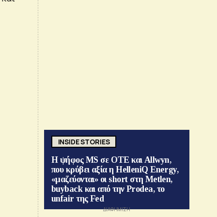
INSIDE STORIES
Η ψήφος MS σε ΟΤΕ και Allwyn,
που κρύβει αξία η HelleniQ Energy,
«μαζεύονται» οι short στη Metlen,
buyback και από την Prodea, το
unfair της Fed