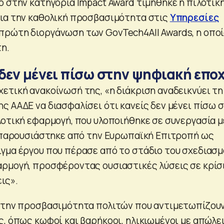
ο στην κατηγορία Impact Award τιμήθηκε η πιλοτικ
ια την καθολική προσβασιμότητα στις
Υπηρεσίες
ρώτη διοργάνωση των GovTech4All Awards, η οπο
η.
δεν μένει πίσω στην ψηφιακή επο
ετική ανακοίνωσή της, «η διάκριση αναδεικνύει τη
ς ΑΑΔΕ να διασφαλίσει ότι κανείς δεν μένει πίσω 
λοτική εφαρμογή, που υλοποιήθηκε σε συνεργασία μ
, παρουσιάστηκε από την Ευρωπαϊκή Επιτροπή ως
γμα έργου που πέρασε από το στάδιο του σχεδιασμ
ρμογή, προσφέροντας ουσιαστικές λύσεις σε κρίσ
ις».
ι την προσβασιμότητα πολιτών που αντιμετωπίζου
ς, όπως κωφοί και βαρήκοοι, ηλικιωμένοι με απώλε