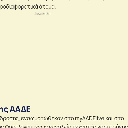
υροδιαφορετικά άτομα.
ης ΑΑΔΕ
 δράσης, ενσωματώθηκαν στο myAADElive και στο
ς Φορολογουμένων εργαλεία τεχνητής νοημοσύνης